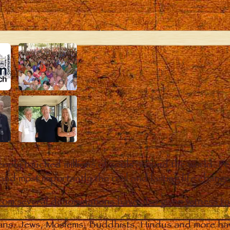
eply touched millions of souls around the world. P
 and most importantly the real and lasting life chan
from several denominations have also given witness t
ians. Jews, Moslems, Buddhists, Hindus and more hav