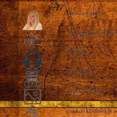
Vassula Rydén
–
The approach of my 
IÉI Rádió
–
IÉI Folyóirat
–
Képek & Videók
–
Gyakori kérdésekre a