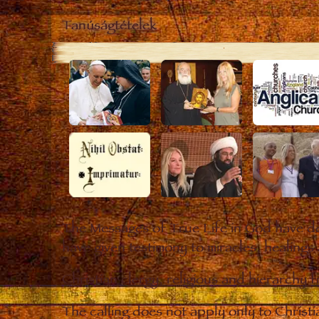
Tanúságtételek
The Messages of True Life in God have de
have given testimony to miracles, healings
Christian clergy, religious and hierarchy 
The calling does not apply only to Christ