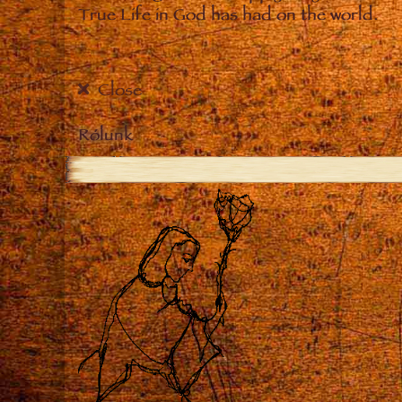
True Life in God has had on the world.
Close
Rólunk