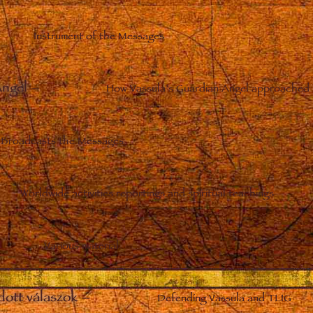
Instrument of the Messages
Angel
–
How Vassula’s Guardian Angel approached 
Broadcasts the Messages
Worldwide activities reportings and spiritual teachings
Various material
dott válaszok
–
Defending Vassula and TLIG