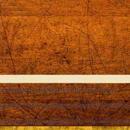
n
Lelkiség
Kéziratok
What does the Church say?
ages
Recent Messages
Imák az Üzenetekben
Véletlen
hecies on Russia
Prophecies in the True Life in God