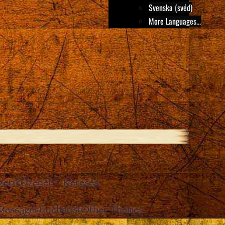
Svenska (svéd)
More Languages...
szerű Üzenet
Keresés
 Messages
Eucharist
Other Themes