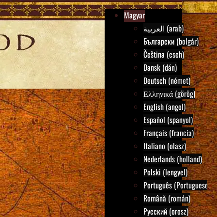
Magyar
العربية (arab)
Български (bolgár)
Čeština (cseh)
Dansk (dán)
Deutsch (német)
Ελληνικά (görög)
English (angol)
Español (spanyol)
Français (francia)
Italiano (olasz)
Nederlands (holland)
Polski (lengyel)
Português (Portuguese)
Română (román)
Русский (orosz)