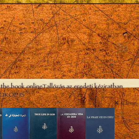
the book online
Tallózás az eredeti kéziratban
OKOL IS
Close