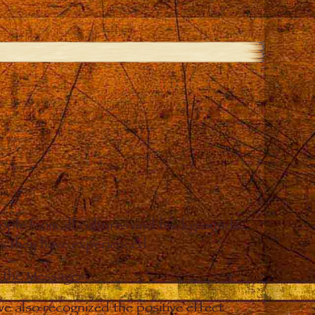
eople from all cultures and backgrounds
ges they have experienced.
o the Messages.
e also recognized the positive effect