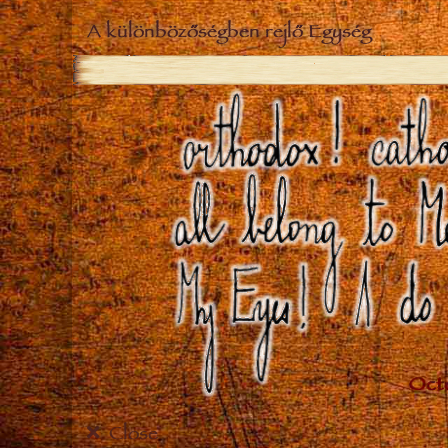
A különbözőségben rejlő Egység
Close