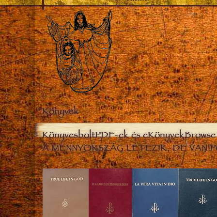
Könyvek
Könyvesbolt
PDF-ek és eKönyvek
Browse 
A MENNYORSZÁG LÉTEZIK, DE VAN P