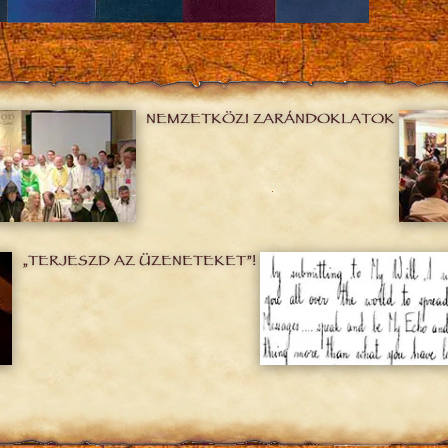
NEMZETKÖZI ZARÁNDOKLATOK
„TERJESZD AZ ÜZENETEKET”!