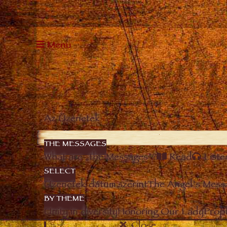
Menu
Az Üzenetek
THE MESSAGES
What are „the Messages”?
Read
Liste
SELECT
Üzenetek dátum szerint
The Angel’s Mess
BY THEME
Unity in diversity
Honoring Our Lady
Prop
Close