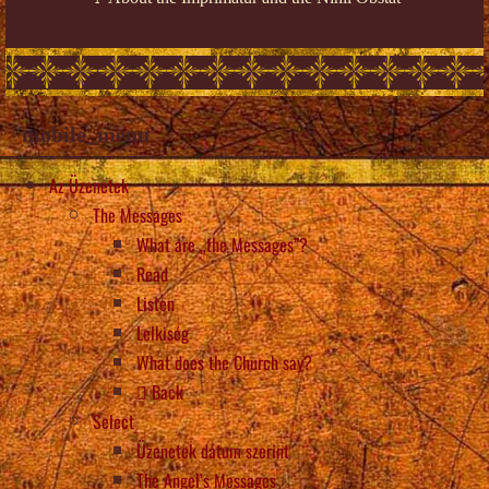
mobile_menu
Az Üzenetek
The Messages
What are „the Messages”?
Read
Listen
Lelkiség
What does the Church say?
Back
Select
Üzenetek dátum szerint
The Angel’s Messages