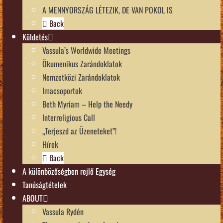
A MENNYORSZÁG LÉTEZIK, DE VAN POKOL IS
Back
Küldetés
Vassula’s Worldwide Meetings
Ökumenikus Zarándoklatok
Nemzetközi Zarándoklatok
Imacsoportok
Beth Myriam – Help the Needy
Interreligious Call
„Terjeszd az Üzeneteket”!
Hírek
Back
A különbözőségben rejlő Egység
Tanúságtételek
ABOUT
Vassula Rydén