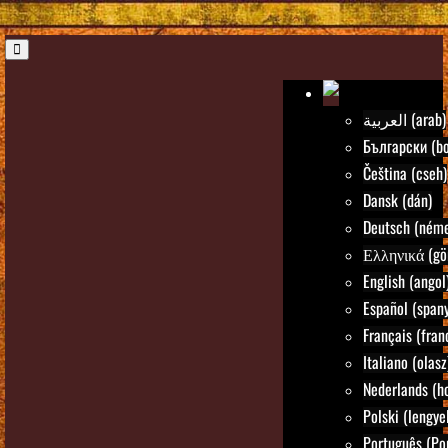
العربية (arab)
Български (bo
Čeština (cseh)
Dansk (dán)
Deutsch (néme
Ελληνικά (gö
English (angol
Español (spany
Français (fran
Italiano (olasz
Nederlands (ho
Polski (lengye
Português (Po