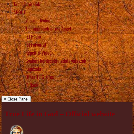
Tanúságtételek
ABOUT
Vassula Rydén
The approach of my Angel
IÉI Rádió
IÉI Folyóirat
Képek & Videók
Gyakori kérdésekre adott válaszok
Kapcsolat
Other TLIG sites
Back
× Close Panel
True Life in God – Official website