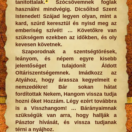
2
tanítottalak.
Szócsövemnek foglak
használni mindvégig. Dicsőítsd Szent
Istenedet! Szájad legyen olyan, mint a
kard, szúrd keresztül és nyisd meg az
emberiség szívét! … Követőkre van
szükségem ezekben az időkben, és oly
kevesen követnek.
Szaporodnak a szentségtörések,
leányom, és népem egyre kisebb
jelentőséget tulajdonít Áldott
Oltáriszentségemnek. Imádkozz az
Atyához, hogy árassza kegyelmeit e
nemzedékre! Bár sokan hátat
fordítottak Nekem, Hangom vissza tudja
hozni őket Hozzám. Légy ezért továbbra
is a Visszhangom! … Bárányaimnak
szükségük van arra, hogy hallják a
Pásztor hívását, és vissza tudjanak
térni a nyájhoz.