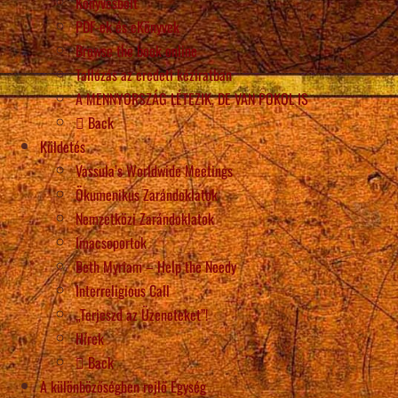
Könyvesbolt
PDF-ek és eKönyvek
Browse the book online
Tallózás az eredeti kéziratban
A MENNYORSZÁG LÉTEZIK, DE VAN POKOL IS
Back
Küldetés
Vassula’s Worldwide Meetings
Ökumenikus Zarándoklatok
Nemzetközi Zarándoklatok
Imacsoportok
Beth Myriam – Help the Needy
Interreligious Call
„Terjeszd az Üzeneteket”!
Hírek
Back
A különbözőségben rejlő Egység