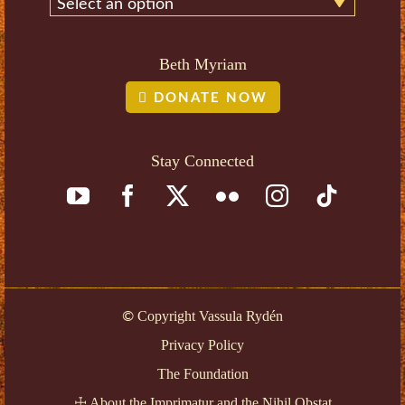
Select an option
Beth Myriam
DONATE NOW
Stay Connected
Copyright Vassula Rydén
©
Privacy Policy
The Foundation
About the Imprimatur and the Nihil Obstat
☩