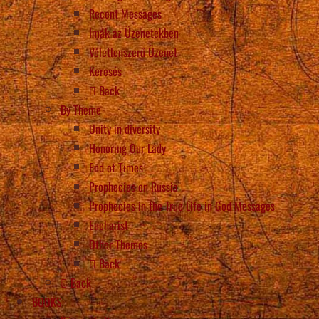
Recent Messages
Imák az Üzenetekben
Véletlenszerű Üzenet
Keresés
Back
By Theme
Unity in diversity
Honoring Our Lady
End of Times
Prophecies on Russia
Prophecies in the True Life in God Messages
Eucharist
Other Themes
Back
Back
BOOKS