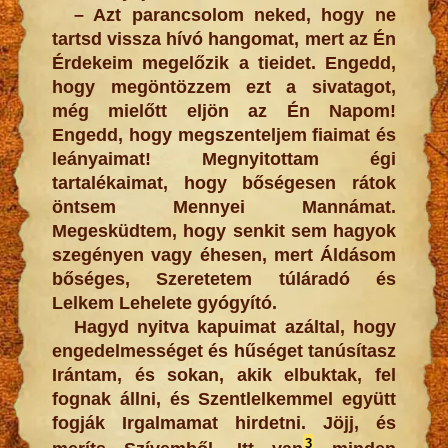
– Azt parancsolom neked, hogy ne
tartsd vissza hívó hangomat, mert az Én
Érdekeim megelőzik a tieidet. Engedd,
hogy megöntözzem ezt a sivatagot,
még mielőtt eljön az Én Napom!
Engedd, hogy megszenteljem fiaimat és
leányaimat! Megnyitottam égi
tartalékaimat, hogy bőségesen rátok
öntsem Mennyei Mannámat.
Megesküdtem, hogy senkit sem hagyok
szegényen vagy éhesen, mert Áldásom
bőséges, Szeretetem túláradó és
Lelkem Lehelete gyógyító.
Hagyd nyitva kapuimat azáltal, hogy
engedelmességet és hűséget tanúsítasz
Irántam, és sokan, akik elbuktak, fel
fognak állni, és Szentlelkemmel együtt
fogják Irgalmamat hirdetni. Jöjj, és
3