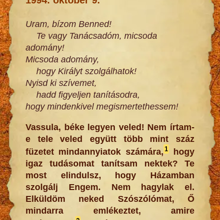
Uram, bízom Benned!
Te vagy Tanácsadóm, micsoda
adomány!
Micsoda adomány,
hogy Királyt szolgálhatok!
Nyisd ki szívemet,
hadd figyeljen tanításodra,
hogy mindenkivel megismertethessem!
Vassula, béke legyen veled! Nem írtam-
e tele veled együtt több mint száz
1
füzetet mindannyiatok számára,
hogy
igaz tudásomat tanítsam nektek? Te
most elindulsz, hogy Házamban
szolgálj Engem. Nem hagylak el.
Elküldöm neked Szószólómat, Ő
mindarra emlékeztet, amire