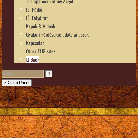
The approach of my Angel
IÉI Rádió
IÉI Folyóirat
Képek & Videók
Gyakori kérdésekre adott válaszok
Kapcsolat
Other TLIG sites
Back
× Close Panel