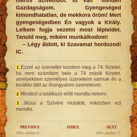
meríts Szívemből. Itt van
minden
Gazdagságom. Gyengeséged
kimondhatatlan, de mekkora öröm! Mert
gyengeségedben Én vagyok a Király.
Lelkem fogja vezetni most lépteidet.
Tanuld meg, miként munkálkodom!
– Légy áldott, ki Szavamat hordozod!
IC.
Ezzel az üzenettel kezdem meg a 74. füzetet,
1
ha nem számítom bele a 74 másik füzetet,
amelyekben személyes üzeneteim vannak és a
további ötöt az őrangyalom üzeneteivel.
Mindezt a találkozó előtt mondta nekem.
2
Jézus a Szívére mutatott, miközben ezt
3
mondta.
PREVIOUS
INDEX
NEXT
1994. október 6.
1994. október 13.