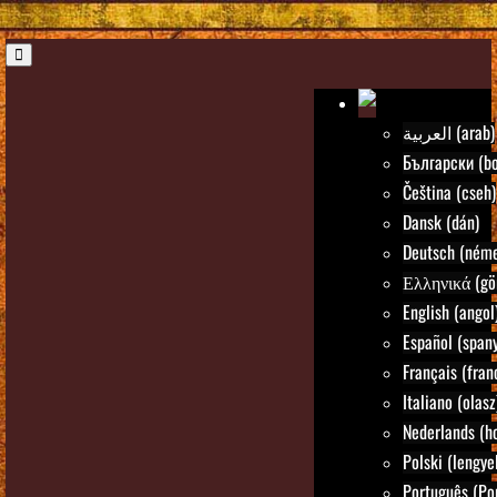
العربية (arab)
Български (bo
Čeština (cseh)
Dansk (dán)
Deutsch (néme
Ελληνικά (gö
English (angol
Español (spany
Français (fran
Italiano (olasz
Nederlands (ho
Polski (lengye
Português (Po