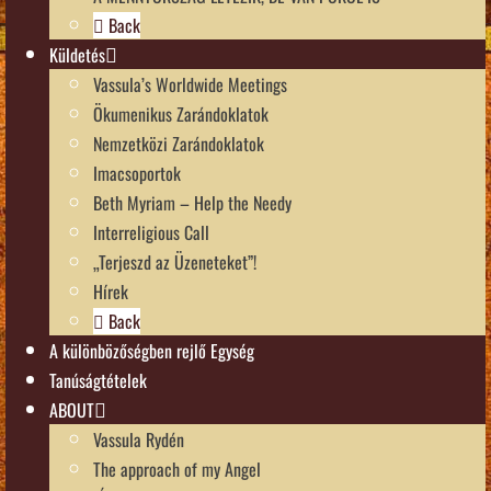
Back
Küldetés
Vassula’s Worldwide Meetings
Ökumenikus Zarándoklatok
Nemzetközi Zarándoklatok
Imacsoportok
Beth Myriam – Help the Needy
Interreligious Call
„Terjeszd az Üzeneteket”!
Hírek
Back
A különbözőségben rejlő Egység
Tanúságtételek
ABOUT
Vassula Rydén
The approach of my Angel