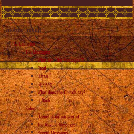
mobile_menu
Az Üzenetek
The Messages
What are „the Messages”?
Read
Listen
Lelkiség
What does the Church say?
Back
Select
Üzenetek dátum szerint
The Angel’s Messages
Recent Messages