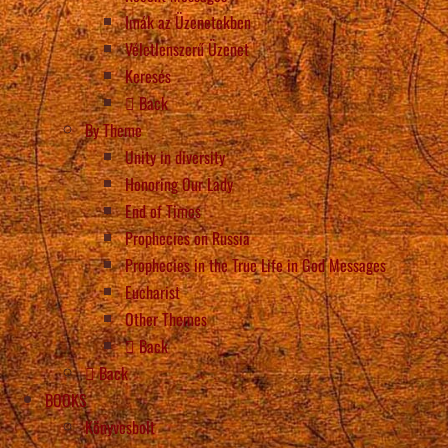
Imák az Üzenetekben
Véletlenszerű Üzenet
Keresés
Back
By Theme
Unity in diversity
Honoring Our Lady
End of Times
Prophecies on Russia
Prophecies in the True Life in God Messages
Eucharist
Other Themes
Back
Back
BOOKS
Könyvesbolt