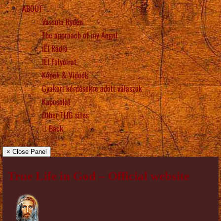
ABOUT
Vassula Rydén
The approach of my Angel
IÉI Rádió
IÉI Folyóirat
Képek & Videók
Gyakori kérdésekre adott válaszok
Kapcsolat
Other TLIG sites
Back
× Close Panel
True Life in God – Official website