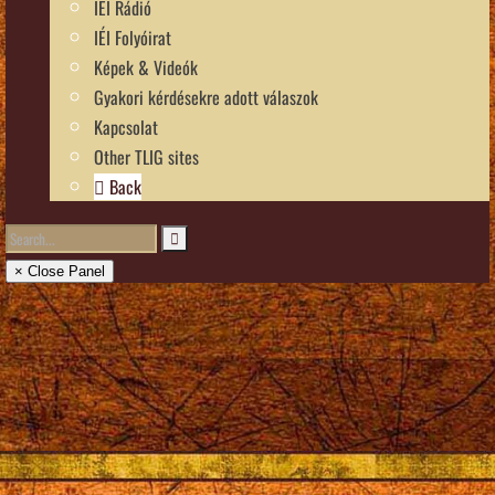
IÉI Rádió
IÉI Folyóirat
Képek & Videók
Gyakori kérdésekre adott válaszok
Kapcsolat
Other TLIG sites
Back
× Close Panel