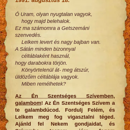
Ó Uram, olyan nyugtalan vagyok,
hogy majd belehalok.
Ez ma számomra a Getszemáni
szenvedés.
Lelkem levert és nagy bajban van.
A Sátán minden bizonnyal
céltáblaként használ,
hogy darabokra törjön.
Könyörtelenül át- meg átszúr,
üldözőim céltáblája vagyok.
Miben remélhetek?
Az Én Szentséges Szívemben,
galambom
! Az Én Szentséges Szívem a
te galambdúcod. Fordulj Felém, és
Lelkem meg fog vigasztalni téged.
Ajánld fel Nekem gondjaidat, és