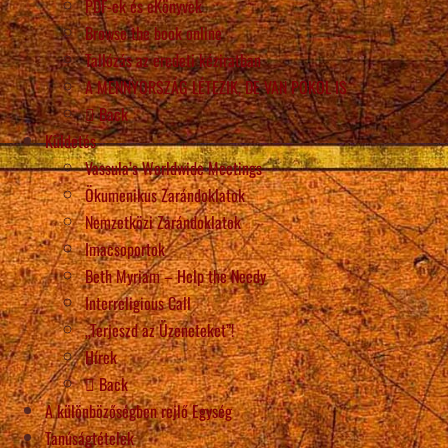
PDF-ek és eKönyvek
Browse the book online
Tallózás az eredeti kéziratban
A MENNYORSZÁG LÉTEZIK, DE VAN POKOL IS
Back
Küldetés
Vassula’s Worldwide Meetings
Ökumenikus Zarándoklatok
Nemzetközi Zarándoklatok
Imacsoportok
Beth Myriam – Help the Needy
Interreligious Call
„Terjeszd az Üzeneteket”!
Hírek
Back
A különbözőségben rejlő Egység
Tanúságtételek