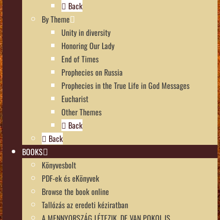
Back
By Theme
Unity in diversity
Honoring Our Lady
End of Times
Prophecies on Russia
Prophecies in the True Life in God Messages
Eucharist
Other Themes
Back
Back
BOOKS
Könyvesbolt
PDF-ek és eKönyvek
Browse the book online
Tallózás az eredeti kéziratban
A MENNYORSZÁG LÉTEZIK, DE VAN POKOL IS