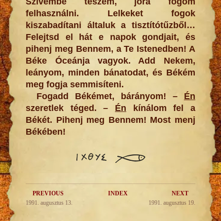
Szívembe teszem, jóra fogom
felhasználni. Lelkeket fogok
kiszabadítani általuk a tisztítótűzből…
Felejtsd el hát e napok gondjait, és
pihenj meg Bennem, a Te Istenedben! A
Béke Óceánja vagyok. Add Nekem,
leányom, minden bánatodat, és Békém
meg fogja semmisíteni.
Fogadd Békémet, bárányom! –
Én
szeretlek téged. –
Én
kínálom fel a
Békét. Pihenj meg Bennem! Most menj
Békében!
PREVIOUS
INDEX
NEXT
1991. augusztus 13.
1991. augusztus 19.