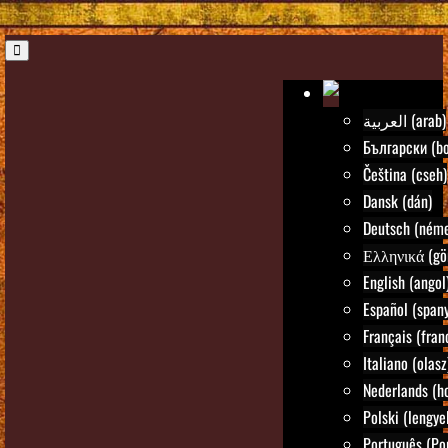
العربية (arab)
Български (bo
Čeština (cseh)
Dansk (dán)
Deutsch (néme
Ελληνικά (gö
English (angol
Español (spany
Français (fran
Italiano (olasz
Nederlands (ho
Polski (lengye
Português (Po