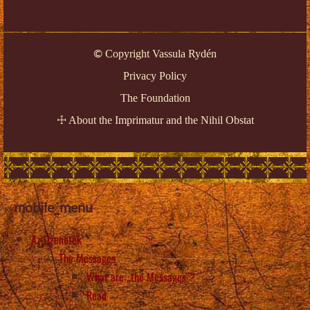
Copyright Vassula Rydén
©
Privacy Policy
The Foundation
About the Imprimatur and the Nihil Obstat
☩
mobile_menu
Az Üzenetek
The Messages
What are „the Messages”?
Read