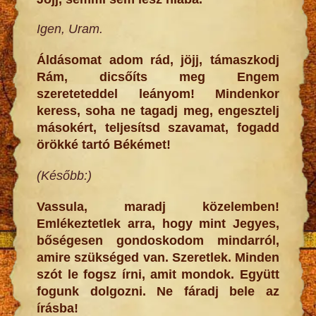
Igen, Uram.
Áldásomat adom rád, jöjj, támaszkodj
Rám, dicsőíts meg Engem
szereteteddel leányom! Mindenkor
keress, soha ne tagadj meg, engesztelj
másokért, teljesítsd szavamat, fogadd
örökké tartó Békémet!
(Később:)
Vassula, maradj közelemben!
Emlékeztetlek arra, hogy mint Jegyes,
bőségesen gondoskodom mindarról,
amire szükséged van. Szeretlek. Minden
szót le fogsz írni, amit mondok. Együtt
fogunk dolgozni. Ne fáradj bele az
írásba!