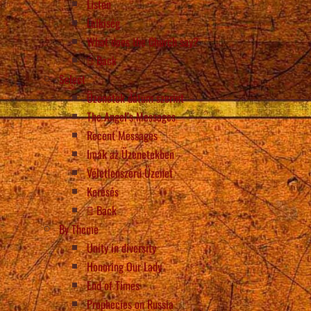
Listen
Lelkiség
What does the Church say?
Back
Select
Üzenetek dátum szerint
The Angel’s Messages
Recent Messages
Imák az Üzenetekben
Véletlenszerű Üzenet
Keresés
Back
By Theme
Unity in diversity
Honoring Our Lady
End of Times
Prophecies on Russia