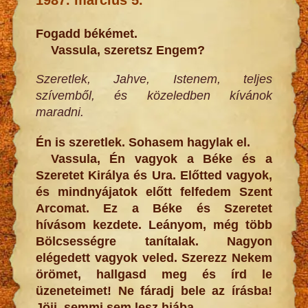
Fogadd békémet.
Vassula, szeretsz Engem?
Szeretlek, Jahve, Istenem, teljes
szívemből, és közeledben kívánok
maradni.
Én is szeretlek. Sohasem hagylak el.
Vassula, Én vagyok a Béke és a
Szeretet Királya és Ura. Előtted vagyok,
és mindnyájatok előtt felfedem Szent
Arcomat. Ez a Béke és Szeretet
hívásom kezdete. Leányom, még több
Bölcsességre tanítalak. Nagyon
elégedett vagyok veled. Szerezz Nekem
örömet, hallgasd meg és írd le
üzeneteimet! Ne fáradj bele az írásba!
Jöjj, semmi sem lesz hiába.