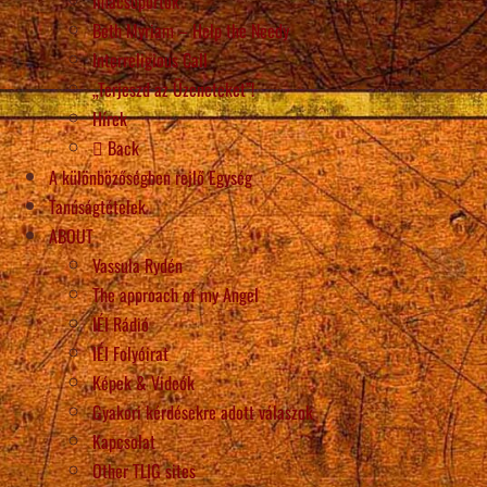
Imacsoportok
Beth Myriam – Help the Needy
Interreligious Call
„Terjeszd az Üzeneteket”!
Hírek
Back
A különbözőségben rejlő Egység
Tanúságtételek
ABOUT
Vassula Rydén
The approach of my Angel
IÉI Rádió
IÉI Folyóirat
Képek & Videók
Gyakori kérdésekre adott válaszok
Kapcsolat
Other TLIG sites