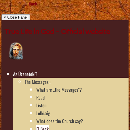
Back
× Close Panel
True Life in God – Official website
Az Üzenetek
The Messages
What are „the Messages”?
Read
Listen
Lelkiség
What does the Church say?
Back