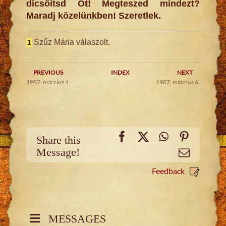
dicsőítsd Őt! Megteszed mindezt?
Maradj közelünkben! Szeretlek.
Szűz Mária válaszolt.
1
PREVIOUS
INDEX
NEXT
1987. március 4.
1987. március 6.
Facebook
X
WhatsApp
Pinteres
Share this
Message!
Email
Feedback
MESSAGES