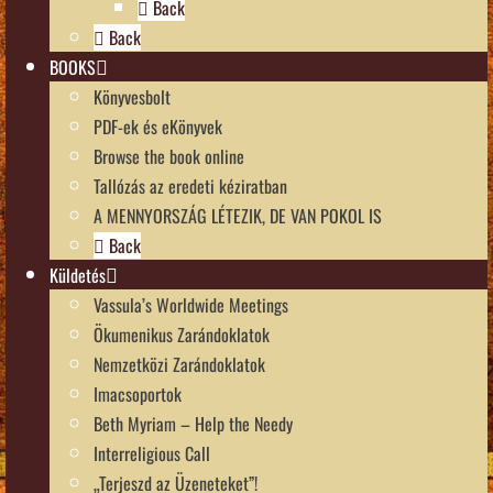
Back
Back
BOOKS
Könyvesbolt
PDF-ek és eKönyvek
Browse the book online
Tallózás az eredeti kéziratban
A MENNYORSZÁG LÉTEZIK, DE VAN POKOL IS
Back
Küldetés
Vassula’s Worldwide Meetings
Ökumenikus Zarándoklatok
Nemzetközi Zarándoklatok
Imacsoportok
Beth Myriam – Help the Needy
Interreligious Call
„Terjeszd az Üzeneteket”!