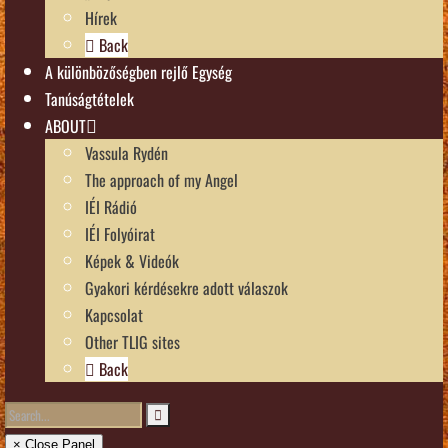
Hírek
Back
A különbözőségben rejlő Egység
Tanúságtételek
ABOUT
Vassula Rydén
The approach of my Angel
IÉI Rádió
IÉI Folyóirat
Képek & Videók
Gyakori kérdésekre adott válaszok
Kapcsolat
Other TLIG sites
Back
× Close Panel