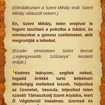
(Elimádkoztam a Szent Mihály imát. Szent
Mihály válaszolt nekem.)
Én, Szent Mihály, Isten erejével le
fogom taszítani a pokolba a Sátánt, és
mindazokat a gonosz szellemeket, akik
megrontják a lelkeket.
(Ezután elmondtam Szent Bernát
„Legkegyesebb Szűzanya” kezdetű
imáját.)
1
Kedves leányom, segítek neked,
fogadd örökké tartó Békémet!
Mindvégig melletted leszek. Teljesítsd
az Üzenetet, Vassula, teljesítsd Isten
szavát! Támaszkodj Szent Atyádra, mert
Ő Végtelenül Hatalmas. Szeresd és