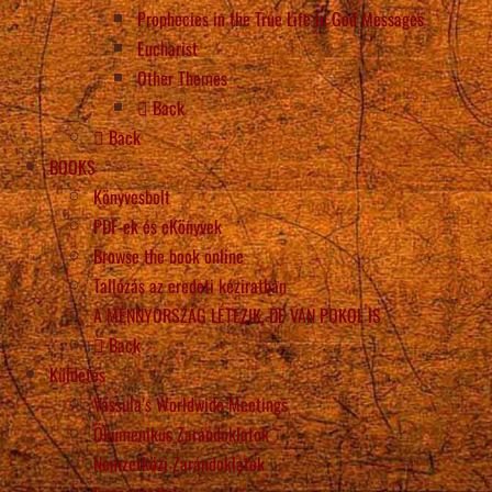
Prophecies in the True Life in God Messages
Eucharist
Other Themes
Back
Back
BOOKS
Könyvesbolt
PDF-ek és eKönyvek
Browse the book online
Tallózás az eredeti kéziratban
A MENNYORSZÁG LÉTEZIK, DE VAN POKOL IS
Back
Küldetés
Vassula’s Worldwide Meetings
Ökumenikus Zarándoklatok
Nemzetközi Zarándoklatok