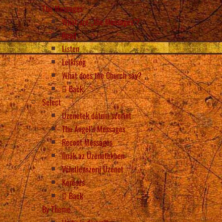
The Messages
What are „the Messages”?
Read
Listen
Lelkiség
What does the Church say?
Back
Select
Üzenetek dátum szerint
The Angel’s Messages
Recent Messages
Imák az Üzenetekben
Véletlenszerű Üzenet
Keresés
Back
By Theme