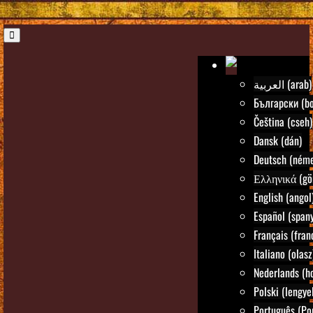
العربية (arab)
Български (bo
Čeština (cseh)
Dansk (dán)
Deutsch (néme
Ελληνικά (gö
English (angol
Español (spany
Français (fran
Italiano (olasz
Nederlands (ho
Polski (lengye
Português (Po