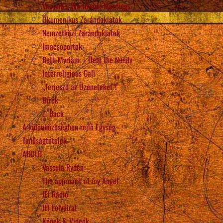
Vassula’s Worldwide Meetings
Ökumenikus Zarándoklatok
Nemzetközi Zarándoklatok
Imacsoportok
Beth Myriam – Help the Needy
Interreligious Call
„Terjeszd az Üzeneteket”!
Hírek
Back
A különbözőségben rejlő Egység
Tanúságtételek
ABOUT
Vassula Rydén
The approach of my Angel
IÉI Rádió
IÉI Folyóirat
Képek & Videók