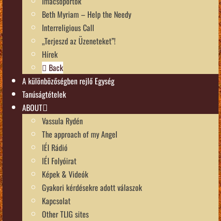
Imacsoportok
Beth Myriam – Help the Needy
Interreligious Call
„Terjeszd az Üzeneteket”!
Hírek
Back
A különbözőségben rejlő Egység
Tanúságtételek
ABOUT
Vassula Rydén
The approach of my Angel
IÉI Rádió
IÉI Folyóirat
Képek & Videók
Gyakori kérdésekre adott válaszok
Kapcsolat
Other TLIG sites