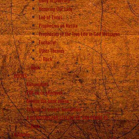
Unity in diversity
Honoring Our Lady
End of Times
Prophecies on Russia
Prophecies in the True Life in God Messages
Eucharist
Other Themes
Back
Back
BOOKS
Könyvesbolt
PDF-ek és eKönyvek
Browse the book online
Tallózás az eredeti kéziratban
A MENNYORSZÁG LÉTEZIK, DE VAN POKOL IS
Back
Küldetés