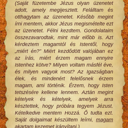
(Saját füzetembe Jézus olyan üzenetet
adott, amely megijesztett. Felálltam és
otthagytam az üzenetet. Később megint
írni mentem, akkor Jézus megismételte ezt
az üzenetet. Félni kezdtem. Gondolataim
összezavarodtak, mint már előbb is. Azt
kérdeztem magamtól és Istentől, hogy
„miért én?” Miért kezdődött valójában ez
az írás, miért érzem magam ennyire
Istenhez kötve? Milyen voltam másfél éve,
és milyen vagyok most? Az Igazságban
élek, és mindenért felelősnek érzem
magam, ami történik. Érzem, hogy Isten
tetszésére kellene lennem. Aztán megint
kételyek és kételyek, amelyek arra
késztettek, hogy próbára tegyem Jézust.
Kételkedve mentem Hozzá. Ő tudta ezt.
Saját dolgaimat készültem leírni,
magam
akartam kezemet irányítani.)