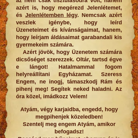
az nem csak tisztulásodra volt, hanem
azért is, hogy megérezd Jelenlétemet,
és
Jelenlétemben légy
. Nemcsak azért
veszlek igénybe, hogy leírd
Üzeneteimet és kívánságaimat, hanem,
hogy leírjam áldásaimat garabandali kis
gyermekeim számára.
Azért jövök, hogy Üzenetem számára
dicsőséget szerezzek. Oltár, tartsd égve
e lángot! Hatalmammal fogom
helyreállítani Egyházamat. Szeress
Engem, ne inogj, támaszkodj Rám és
pihenj meg! Segítek neked haladni. Az
óra közel, imádkozz Velem!
Atyám, végy karjaidba, engedd, hogy
megpihenjek közeledben!
Szentelj meg engem Atyám, amikor
befogadsz!