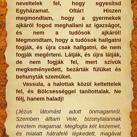
neveltelek fel, hogy egyesítsd
Egyházamat. Oltár! Hiszen
megmondtam, hogy a gyermekek
ajkáról fogod meghallani az igazságot,
és nem a tudósok ajkáról!
Megmondtam, hogy a tudósok hallgatni
fogják, és újra csak hallgatni, de nem
fogják megérteni. Látják, és újra látják,
de nem fogják fel, mert szívük
megkeményedett, bezárták fülüket és
behunyták szemüket.
Vassula, a halottak közül keltettelek
fel, és Bölcsességgel tanítottalak. Ne
félj, hanem haladj!
(Jézus látomást adott önmagamról.
Szemben álltam Vele, bizonytalannak
éreztem magamat. Megfogta két kezemet,
és mialatt hátrafelé lépkedett, magával