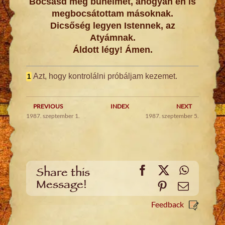
Bocsásd meg bűneimet, ahogyan én is
megbocsátottam másoknak.
Dicsőség legyen Istennek, az
Atyámnak.
Áldott légy! Ámen.
Azt, hogy kontrolálni próbáljam kezemet.
1
PREVIOUS
INDEX
NEXT
1987. szeptember 1.
1987. szeptember 5.
Facebook
X
WhatsA
Share this
Message!
Pinterest
Email
Feedback