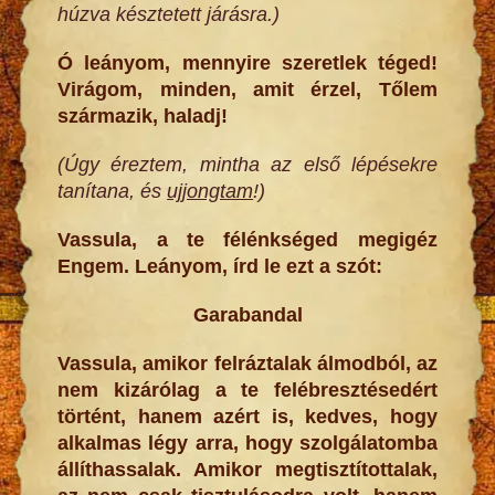
húzva késztetett járásra.)
Ó leányom, mennyire szeretlek téged!
Virágom, minden, amit érzel, Tőlem
származik, haladj!
(Úgy éreztem, mintha az első lépésekre
tanítana, és
ujjongtam
!)
Vassula, a te félénkséged megigéz
Engem. Leányom, írd le ezt a szót:
Garabandal
Vassula, amikor felráztalak álmodból, az
nem kizárólag a te felébresztésedért
történt, hanem azért is, kedves, hogy
alkalmas légy arra, hogy szolgálatomba
állíthassalak. Amikor megtisztítottalak,