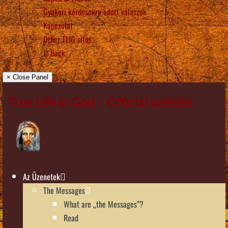
Gyakori kérdésekre adott válaszok
Kapcsolat
Other TLIG sites
Back
× Close Panel
True Life in God – Official website
Az Üzenetek
The Messages
What are „the Messages”?
Read