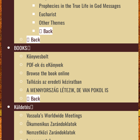
Prophecies in the True Life in God Messages
Eucharist
Other Themes
Back
Back
BOOKS
Könyvesbolt
PDF-ek és eKönyvek
Browse the book online
Tallózás az eredeti kéziratban
A MENNYORSZÁG LÉTEZIK, DE VAN POKOL IS
Back
Küldetés
Vassula’s Worldwide Meetings
Ökumenikus Zarándoklatok
Nemzetközi Zarándoklatok