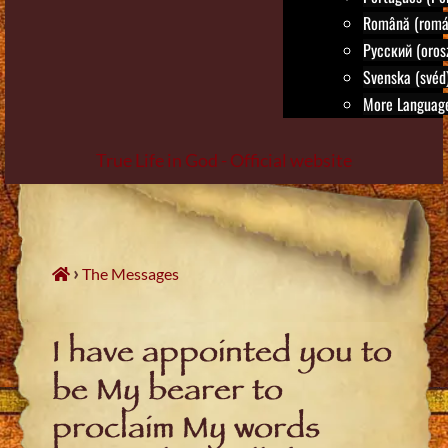
Română (romá
Русский (oros
Svenska (svéd
More Language
True Life in God - Official website
Skip
to
content
›
The Messages
I have appointed you to
be My bearer to
proclaim My words