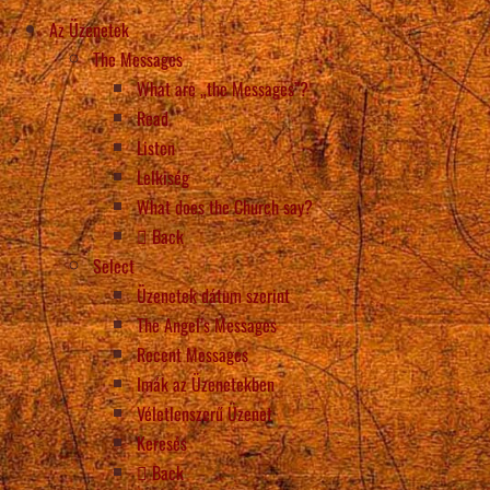
Az Üzenetek
The Messages
What are „the Messages”?
Read
Listen
Lelkiség
What does the Church say?
Back
Select
Üzenetek dátum szerint
The Angel’s Messages
Recent Messages
Imák az Üzenetekben
Véletlenszerű Üzenet
Keresés
Back