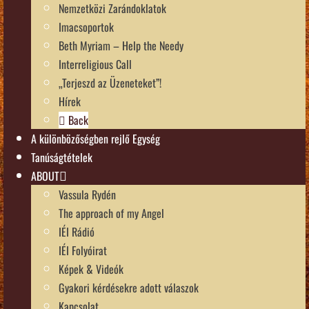
Nemzetközi Zarándoklatok
Imacsoportok
Beth Myriam – Help the Needy
Interreligious Call
„Terjeszd az Üzeneteket”!
Hírek
Back
A különbözőségben rejlő Egység
Tanúságtételek
ABOUT
Vassula Rydén
The approach of my Angel
IÉI Rádió
IÉI Folyóirat
Képek & Videók
Gyakori kérdésekre adott válaszok
Kapcsolat