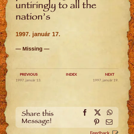
untiringly to all the
nation’s
1997. január 17.
— Missing —
PREVIOUS
INDEX
NEXT
1997. január 13.
1997. január 19.
Facebook
X
WhatsA
Share this
Message!
Pinterest
Email
Feedback