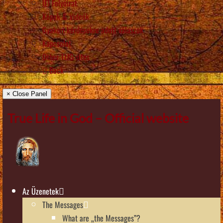
IÉI Folyóirat
Képek & Videók
Gyakori kérdésekre adott válaszok
Kapcsolat
Other TLIG sites
Back
× Close Panel
True Life in God – Official website
Az Üzenetek
The Messages
What are „the Messages”?