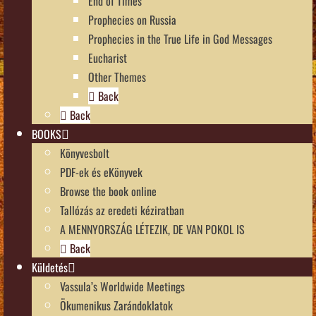
End of Times
Prophecies on Russia
Prophecies in the True Life in God Messages
Eucharist
Other Themes
Back
Back
BOOKS
Könyvesbolt
PDF-ek és eKönyvek
Browse the book online
Tallózás az eredeti kéziratban
A MENNYORSZÁG LÉTEZIK, DE VAN POKOL IS
Back
Küldetés
Vassula’s Worldwide Meetings
Ökumenikus Zarándoklatok