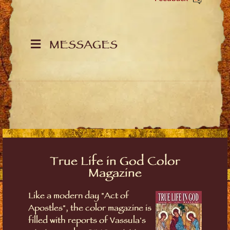
MESSAGES
True Life in God Color
Magazine
Like a modern day "Act of
Apostles", the color magazine is
filled with reports of Vassula's