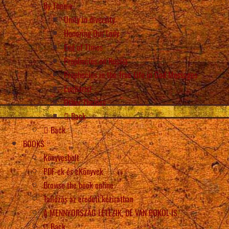
By Theme
Unity in diversity
Honoring Our Lady
End of Times
Prophecies on Russia
Prophecies in the True Life in God Messages
Eucharist
Other Themes
Back
Back
BOOKS
Könyvesbolt
PDF-ek és eKönyvek
Browse the book online
Tallózás az eredeti kéziratban
A MENNYORSZÁG LÉTEZIK, DE VAN POKOL IS
Back