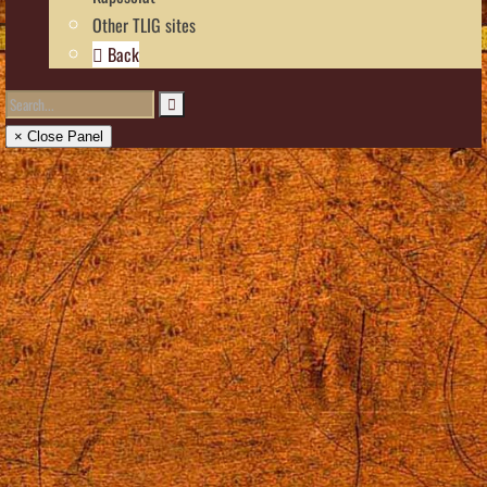
Other TLIG sites
Back
× Close Panel