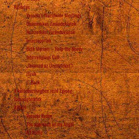
Küldetés
Vassula’s Worldwide Meetings
Ökumenikus Zarándoklatok
Nemzetközi Zarándoklatok
Imacsoportok
Beth Myriam – Help the Needy
Interreligious Call
„Terjeszd az Üzeneteket”!
Hírek
Back
A különbözőségben rejlő Egység
Tanúságtételek
ABOUT
Vassula Rydén
The approach of my Angel
IÉI Rádió