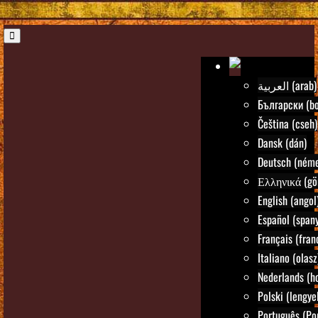
العربية (arab)
Български (bo
Čeština (cseh)
Dansk (dán)
Deutsch (néme
Ελληνικά (gö
English (angol
Español (spany
Français (fran
Italiano (olasz
Nederlands (ho
Polski (lengye
Português (Po