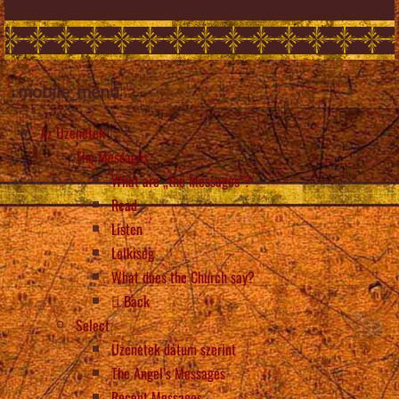
mobile_menu
Az Üzenetek
The Messages
What are „the Messages”?
Read
Listen
Lelkiség
What does the Church say?
Back
Select
Üzenetek dátum szerint
The Angel’s Messages
Recent Messages