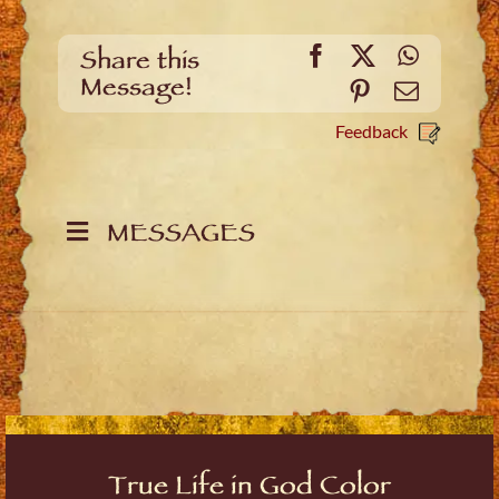
Facebook
X
WhatsA
Share this
Message!
Pinterest
Email
Feedback
MESSAGES
True Life in God Color