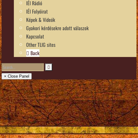
IÉI Rádió
IÉI Folyóirat
Képek & Videók
Gyakori kérdésekre adott válaszok
Kapcsolat
Other TLIG sites
Back
× Close Panel