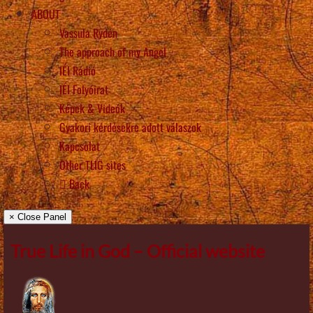
ABOUT
Vassula Rydén
The approach of my Angel
IÉI Rádió
IÉI Folyóirat
Képek & Videók
Gyakori kérdésekre adott válaszok
Kapcsolat
Other TLIG sites
Back
× Close Panel
True Life in God – Official website