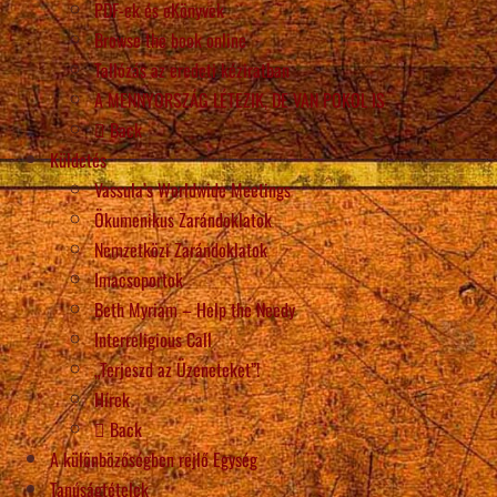
PDF-ek és eKönyvek
Browse the book online
Tallózás az eredeti kéziratban
A MENNYORSZÁG LÉTEZIK, DE VAN POKOL IS
Back
Küldetés
Vassula’s Worldwide Meetings
Ökumenikus Zarándoklatok
Nemzetközi Zarándoklatok
Imacsoportok
Beth Myriam – Help the Needy
Interreligious Call
„Terjeszd az Üzeneteket”!
Hírek
Back
A különbözőségben rejlő Egység
Tanúságtételek