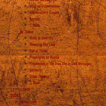
Imák az Üzenetekben
Véletlenszerű Üzenet
Keresés
Back
By Theme
Unity in diversity
Honoring Our Lady
End of Times
Prophecies on Russia
Prophecies in the True Life in God Messages
Eucharist
Other Themes
Back
Back
BOOKS
Könyvesbolt