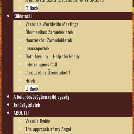
Back
Küldetés
Vassula’s Worldwide Meetings
Ökumenikus Zarándoklatok
Nemzetközi Zarándoklatok
Imacsoportok
Beth Myriam – Help the Needy
Interreligious Call
„Terjeszd az Üzeneteket”!
Hírek
Back
A különbözőségben rejlő Egység
Tanúságtételek
ABOUT
Vassula Rydén
The approach of my Angel