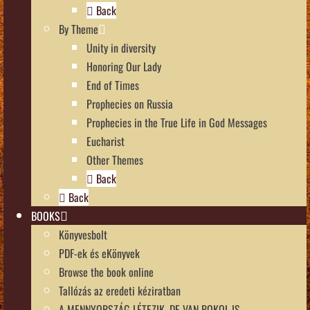
Back
By Theme
Unity in diversity
Honoring Our Lady
End of Times
Prophecies on Russia
Prophecies in the True Life in God Messages
Eucharist
Other Themes
Back
Back
BOOKS
Könyvesbolt
PDF-ek és eKönyvek
Browse the book online
Tallózás az eredeti kéziratban
A MENNYORSZÁG LÉTEZIK, DE VAN POKOL IS