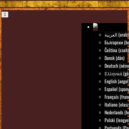
العربية (arab)
Български (bo
Čeština (cseh)
Dansk (dán)
Deutsch (néme
Ελληνικά (gö
English (angol
Español (spany
Français (fran
Italiano (olasz
Nederlands (ho
Polski (lengye
Português (Po