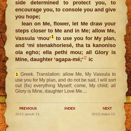
side determined to protect you, to
encourage you, to console you and give
you hope;
lean on Me, flower, let Me draw your
steps closer to Me and in Me; allow Me,
1
Vassula ‘mou’
to use you for My plan,
and ‘mi stenakhoriesé, tha ta kanoniso
ola egho; ella pethi mou; all Glory is
Mine, daughter ‘agapa-mé;’
ic
Greek. Translation: allow Me,
My
Vassula to
1
use you for My plan, and do not be sad, I will sort
out (fix) everything Myself; come, My child; all
Glory is Mine, daughter Love Me…
PREVIOUS
INDEX
NEXT
2013. január 11.
2013. május 15.