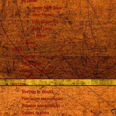
By Theme
Onorer Notre Dame
Other Themes
Unity in diversity
End of Times
Retour
Retour
LIVRES
Librairie
Pdf et eBooks
Manuscrit original
Retour
MISSION
Meetings de Vassula
Pèlerinages oecuméniques
Retraites internationales
Groupes de prière