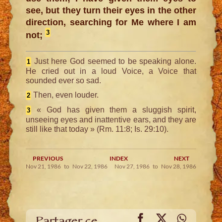
see, but they turn their eyes in the other
direction, searching for Me where I am
3
not;
Just here God seemed to be speaking alone.
1
He cried out in a loud Voice, a Voice that
sounded ever so sad.
Then, even louder.
2
« God has given them a sluggish spirit,
3
unseeing eyes and inattentive ears, and they are
still like that today » (Rm. 11:8; Is. 29:10).
PREVIOUS
INDEX
NEXT
Nov 21, 1986 to Nov 22, 1986
Nov 27, 1986 to Nov 28, 1986
Facebook
X
WhatsA
Partager ce