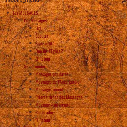
Les MESSAGES
Les Messages
Lire
Écouter
Spiritualité
Que dit l’Eglise?
Retour
Selectionner
Messages par dates
Messages de l’Ange gardien
Messages récents
Prières tirées des Messages
Message « au hasard »
Recherche
Retour