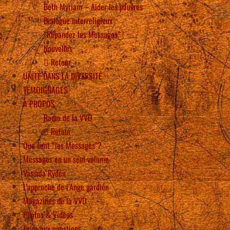
Beth Myriam – Aider les pauvres
Dialogue interreligieux
“Répandez les Messages” !
Nouvelles
Retour
UNITÉ DANS LA DIVERSITÉ
TÉMOIGNAGES
À PROPOS
Radio de la VVD
Retour
Que sont “les Messages”?
Messages en un seul volume
Vassula Rydén
L’approche de l’Ange gardien
Magazines de la VVD
Photos & Vidéos
Foire aux questions