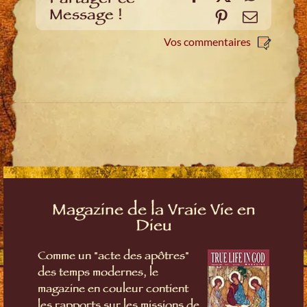
Message !
Pinterest
E-
mail
Vos commentaires
Magazine de la Vraie Vie en
Dieu
Comme un "acte des apôtres"
des temps modernes, le
magazine en couleur contient
les rapports sur les missions de