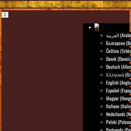
العربية (Arab
Български (Bu
Čeština (Tchè
Dansk (Danois
Deutsch (Alle
Ελληνικά (Gr
English (Angla
Español (Espa
Magyar (Hongr
Italiano (Itali
Nederlands (N
Polski (Polona
Português (Po