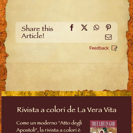
Facebook
X
WhatsApp
Pinteres
Share this
Article!
Email
Feedback
Rivista a colori de La Vera Vita
Come un moderno "Atto degli
Apostoli", la rivista a colori è