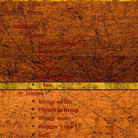
mobile_menu
I MESSAGGI
I Messaggi
Cosa sono “i Messagi”?
Inizia la lettura
Ascolta
Spiritualità
Cosa dice la Chiesa?
Back
Seleziona
Messaggi per data
Preghiere dai Messagi
Messaggi recenti
Messaggio “a caso”
Cerca