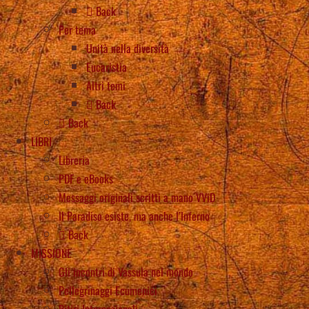
Back
Per tema
Unità nella diversità
Eucaristia
Altri temi
Back
Back
LIBRI
Libreria
PDF e eBooks
Messaggi originali scritti a mano VViD
Il Paradiso esiste, ma anche l’Inferno
Back
MISSIONE
Gli incontri di Vassula nel mondo
Pellegrinaggi Ecumenici
Ritiri Internazionali