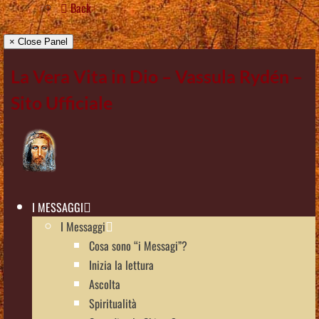
Back
× Close Panel
La Vera Vita in Dio – Vassula Rydén –
Sito Ufficiale
I MESSAGGI
I Messaggi
Cosa sono “i Messagi”?
Inizia la lettura
Ascolta
Spiritualità