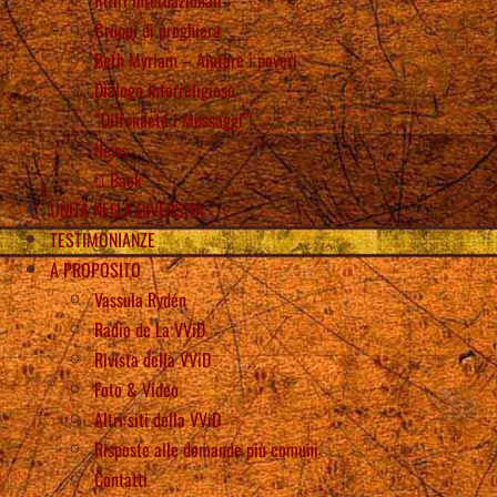
Gruppi di preghiera
Beth Myriam – Aiutare i poveri
Dialogo interreligioso
“Diffondete i Messaggi”!
News
Back
UNITÀ NELLA DIVERSITÀ
TESTIMONIANZE
A PROPOSITO
Vassula Rydén
Radio de La VViD
Rivista della VViD
Foto & Video
Altri siti della VViD
Risposte alle domande più comuni
Contatti