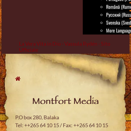
Română (Rum
Русский (Russ
Svenska (Sved
More Language
La Vera Vita in Dio - Vassula Rydén - Sito
Ufficiale
Skip
to
content
Montfort Media
P.O box 280, Balaka
Tel: ++265 64 10 15 / Fax: ++265 64 10 15