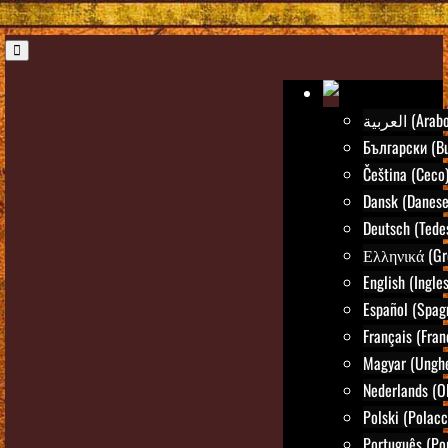
العربية (Arab
Български (Bu
Čeština (Ceco
Dansk (Danese
Deutsch (Tede
Ελληνικά (Gr
English (Ingle
Español (Spag
Français (Fran
Magyar (Ungh
Nederlands (O
Polski (Polacc
Português (Po