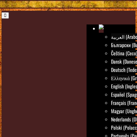
العربية (Arab
Български (Bu
Čeština (Ceco
Dansk (Danese
Deutsch (Tede
Ελληνικά (Gr
English (Ingle
Español (Spag
Français (Fran
Magyar (Ungh
Nederlands (O
Polski (Polacc
Português (Po