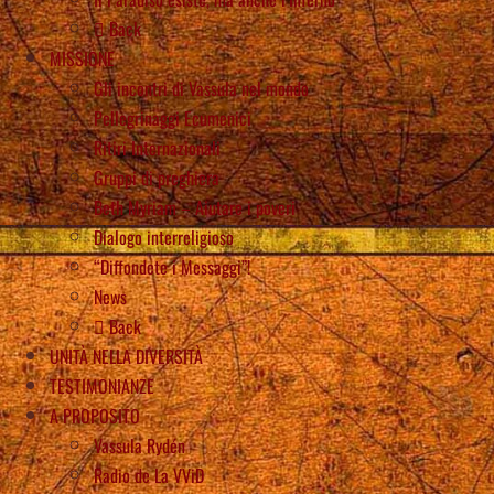
Back
MISSIONE
Gli incontri di Vassula nel mondo
Pellegrinaggi Ecumenici
Ritiri Internazionali
Gruppi di preghiera
Beth Myriam – Aiutare i poveri
Dialogo interreligioso
“Diffondete i Messaggi”!
News
Back
UNITÀ NELLA DIVERSITÀ
TESTIMONIANZE
A PROPOSITO
Vassula Rydén
Radio de La VViD