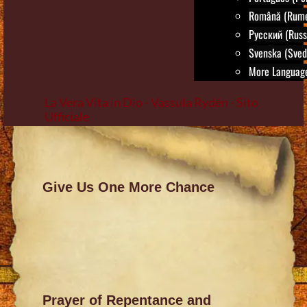
Română (Rum
Русский (Russ
Svenska (Sved
More Language
La Vera Vita in Dio - Vassula Rydén - Sito
Ufficiale
Skip
to
content
Give Us One More Chance
Prayer of Repentance and