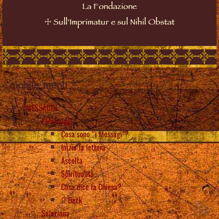
La Fondazione
☩
Sull'Imprimatur e sul Nihil Obstat
mobile_menu
I MESSAGGI
I Messaggi
Cosa sono “i Messagi”?
Inizia la lettura
Ascolta
Spiritualità
Cosa dice la Chiesa?
Back
Seleziona