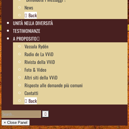
News
Back
UNITÀ NELLA DIVERSITÀ
TESTIMONIANZE
A PROPOSITO
Vassula Rydén
Radio de La VViD
Rivista della VViD
Foto & Video
Altri siti della VViD
Risposte alle domande più comuni
Contatti
Back
× Close Panel