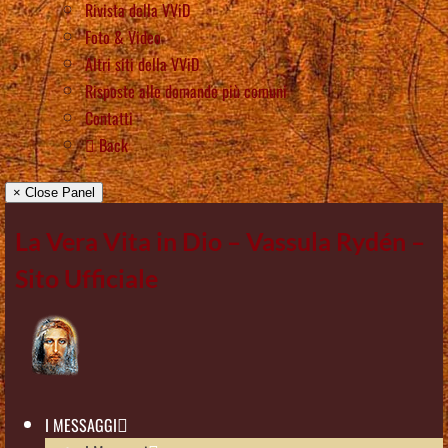
Rivista della VViD
Foto & Video
Altri siti della VViD
Risposte alle domande più comuni
Contatti
Back
× Close Panel
La Vera Vita in Dio – Vassula Rydén –
Sito Ufficiale
I MESSAGGI