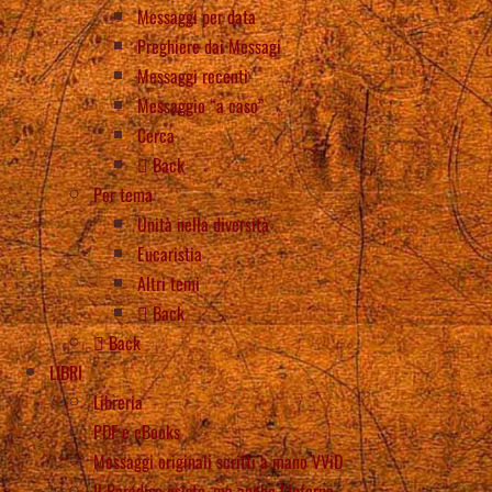
Messaggi per data
Preghiere dai Messagi
Messaggi recenti
Messaggio “a caso”
Cerca
Back
Per tema
Unità nella diversità
Eucaristia
Altri temi
Back
Back
LIBRI
Libreria
PDF e eBooks
Messaggi originali scritti a mano VViD
Il Paradiso esiste, ma anche l’Inferno