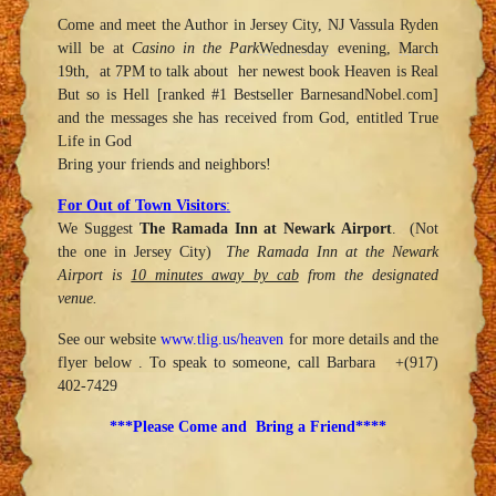
Come and meet the Author in Jersey City, NJ Vassula Ryden
will be at
Casino in the Park
Wednesday
evening,
March
19th
, at
7PM
to talk about her newest book Heaven is Real
But so is Hell [ranked #1 Bestseller BarnesandNobel.com]
and the messages she has received from God, entitled True
Life in God
Bring your friends and neighbors!
For Out of Town Visitors
:
We Suggest
The Ramada Inn at Newark Airport
. (Not
the one in Jersey City)
The Ramada Inn at the Newark
Airport is
10 minutes away by cab
from the designated
venue.
See our website
www.tlig.us/heaven
for more details and the
flyer below . To speak to someone, call Barbara +(917)
402-7429
***Please Come and Bring a Friend****