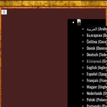
العربية (Arab
Български (Bu
Čeština (Ceco
Dansk (Danese
Deutsch (Tede
Ελληνικά (Gr
English (Ingle
Español (Spag
Français (Fran
Magyar (Ungh
Nederlands (O
Polski (Polacc
Português (Po