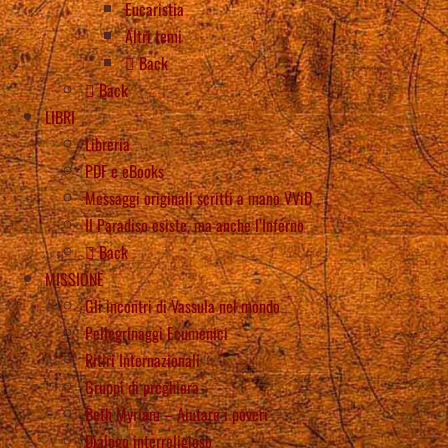
Eucaristia
Altri temi
Back
Back
LIBRI
Libreria
PDF e eBooks
Messaggi originali scritti a mano VViD
Il Paradiso esiste, ma anche l’Inferno
Back
MISSIONE
Gli incontri di Vassula nel mondo
Pellegrinaggi Ecumenici
Ritiri Internazionali
Gruppi di preghiera
Beth Myriam – Aiutare i poveri
Dialogo interreligioso