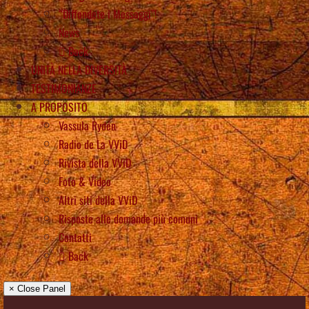
“Diffondete i Messaggi”!
News
Back
UNITÀ NELLA DIVERSITÀ
TESTIMONIANZE
A PROPOSITO
Vassula Rydén
Radio de La VViD
Rivista della VViD
Foto & Video
Altri siti della VViD
Risposte alle domande più comuni
Contatti
Back
× Close Panel