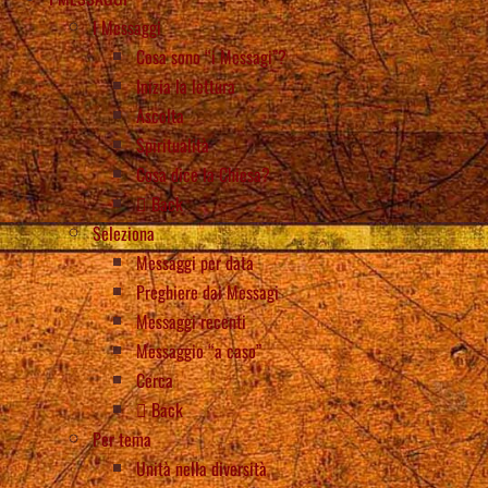
I Messaggi
Cosa sono “i Messagi”?
Inizia la lettura
Ascolta
Spiritualità
Cosa dice la Chiesa?
Back
Seleziona
Messaggi per data
Preghiere dai Messagi
Messaggi recenti
Messaggio “a caso”
Cerca
Back
Per tema
Unità nella diversità