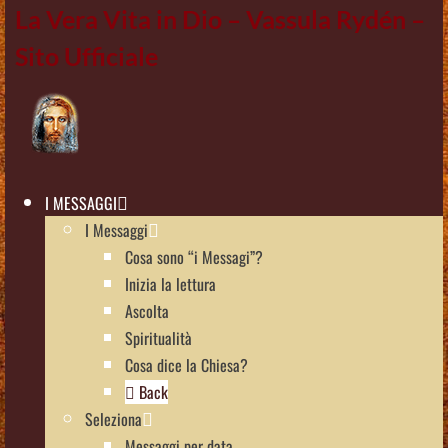
La Vera Vita in Dio – Vassula Rydén –
Sito Ufficiale
I MESSAGGI
I Messaggi
Cosa sono “i Messagi”?
Inizia la lettura
Ascolta
Spiritualità
Cosa dice la Chiesa?
Back
Seleziona
Messaggi per data