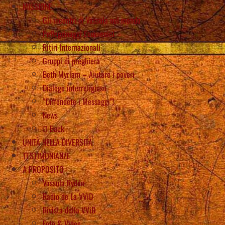
MISSIONE
Gli incontri di Vassula nel mondo
Pellegrinaggi Ecumenici
Ritiri Internazionali
Gruppi di preghiera
Beth Myriam – Aiutare i poveri
Dialogo interreligioso
“Diffondete i Messaggi”!
News
Back
UNITÀ NELLA DIVERSITÀ
TESTIMONIANZE
A PROPOSITO
Vassula Rydén
Radio de La VViD
Rivista della VViD
Foto & Video