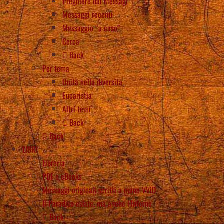
Preghiere dai Messagi
Messaggi recenti
Messaggio “a caso”
Cerca
Back
Per tema
Unità nella diversità
Eucaristia
Altri temi
Back
Back
LIBRI
Libreria
PDF e eBooks
Messaggi originali scritti a mano VViD
Il Paradiso esiste, ma anche l’Inferno
Back