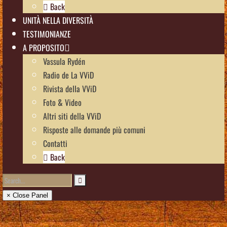
Back
UNITÀ NELLA DIVERSITÀ
TESTIMONIANZE
A PROPOSITO
Vassula Rydén
Radio de La VViD
Rivista della VViD
Foto & Video
Altri siti della VViD
Risposte alle domande più comuni
Contatti
Back
× Close Panel