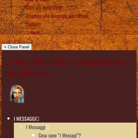
Altri siti della VViD
Risposte alle domande più comuni
Contatti
Back
× Close Panel
La Vera Vita in Dio – Vassula Rydén –
Sito Ufficiale
I MESSAGGI
I Messaggi
Cosa sono “i Messagi”?