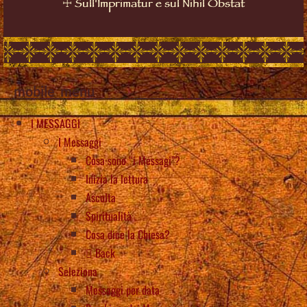
☩
Sull'Imprimatur e sul Nihil Obstat
mobile_menu
I MESSAGGI
I Messaggi
Cosa sono “i Messagi”?
Inizia la lettura
Ascolta
Spiritualità
Cosa dice la Chiesa?
Back
Seleziona
Messaggi per data