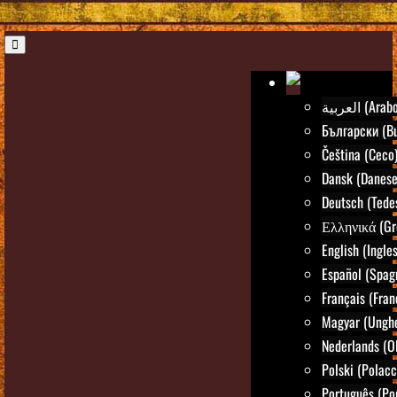
العربية (Arab
Български (Bu
Čeština (Ceco
Dansk (Danese
Deutsch (Tede
Ελληνικά (Gr
English (Ingle
Español (Spag
Français (Fran
Magyar (Ungh
Nederlands (O
Polski (Polacc
Português (Po