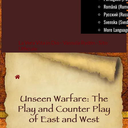
Română (Rum
Русский (Russ
Svenska (Sved
More Language
La Vera Vita in Dio - Vassula Rydén - Sito
Ufficiale
Skip
to
content
Unseen Warfare: The
Play and Counter Play
of East and West