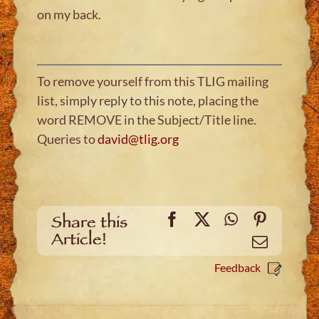
on my back.
To remove yourself from this TLIG mailing
list, simply reply to this note, placing the
word REMOVE in the Subject/Title line.
Queries to
david@tlig.org
Facebook
X
WhatsApp
Pinteres
Share this
Article!
Email
Feedback