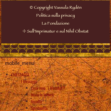
©
Copyright Vassula Rydén
Politica sulla privacy
La Fondazione
☩
Sull'Imprimatur e sul Nihil Obstat
mobile_menu
I MESSAGGI
I Messaggi
Cosa sono “i Messagi”?
Inizia la lettura
Ascolta
Spiritualità