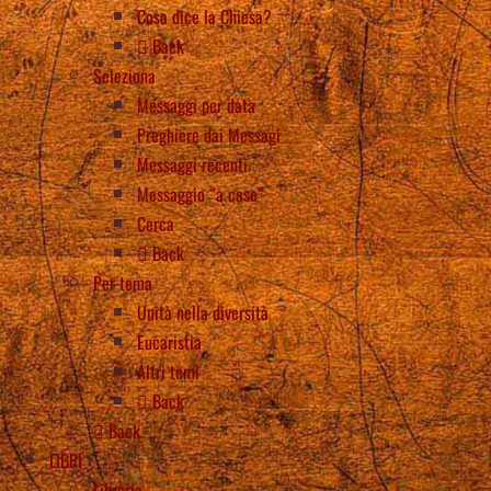
Cosa dice la Chiesa?
Back
Seleziona
Messaggi per data
Preghiere dai Messagi
Messaggi recenti
Messaggio “a caso”
Cerca
Back
Per tema
Unità nella diversità
Eucaristia
Altri temi
Back
Back
LIBRI
Libreria