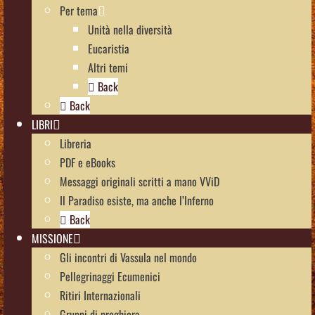
Per tema
Unità nella diversità
Eucaristia
Altri temi
Back
Back
LIBRI
Libreria
PDF e eBooks
Messaggi originali scritti a mano VViD
Il Paradiso esiste, ma anche l’Inferno
Back
MISSIONE
Gli incontri di Vassula nel mondo
Pellegrinaggi Ecumenici
Ritiri Internazionali
Gruppi di preghiera