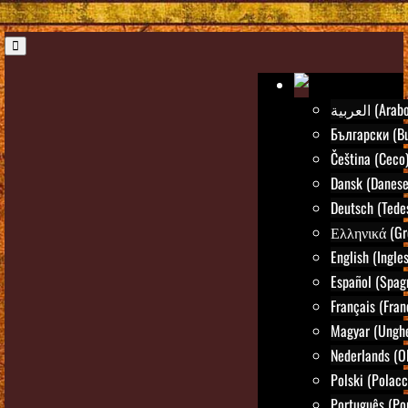
العربية (Arab
Български (Bu
Čeština (Ceco
Dansk (Danese
Deutsch (Tede
Ελληνικά (Gr
English (Ingle
Español (Spag
Français (Fran
Magyar (Ungh
Nederlands (O
Polski (Polacc
Português (Po