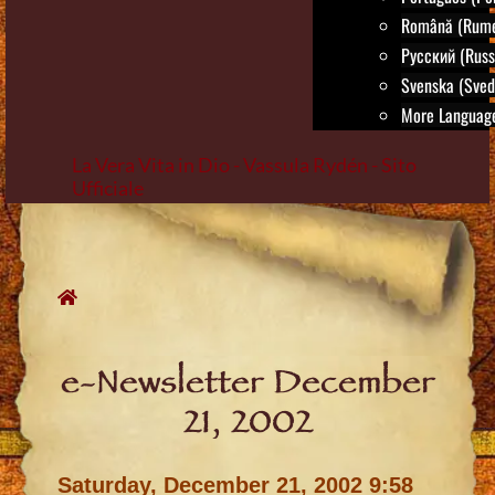
Română (Rum
Русский (Russ
Svenska (Sved
More Language
La Vera Vita in Dio - Vassula Rydén - Sito
Ufficiale
Skip
to
content
e-Newsletter December
21, 2002
Saturday, December 21, 2002 9:58