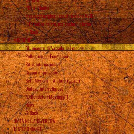
PDF e eBooks
Messaggi originali scritti a mano VViD
Il Paradiso esiste, ma anche l’Inferno
Back
MISSIONE
Gli incontri di Vassula nel mondo
Pellegrinaggi Ecumenici
Ritiri Internazionali
Gruppi di preghiera
Beth Myriam – Aiutare i poveri
Dialogo interreligioso
“Diffondete i Messaggi”!
News
Back
UNITÀ NELLA DIVERSITÀ
TESTIMONIANZE