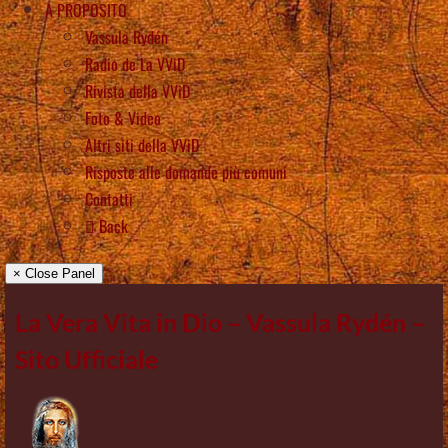
A PROPOSITO
Vassula Rydén
Radio de La VViD
Rivista della VViD
Foto & Video
Altri siti della VViD
Risposte alle domande più comuni
Contatti
Back
× Close Panel
La Vera Vita in Dio – Vassula Rydén –
Sito Ufficiale