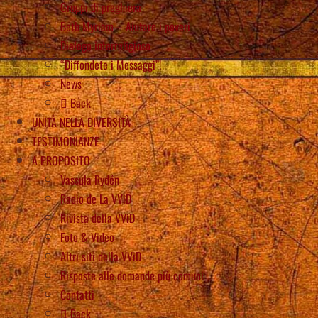
Gruppi di preghiera
Beth Myriam – Aiutare i poveri
Dialogo interreligioso
“Diffondete i Messaggi”!
News
Back
UNITÀ NELLA DIVERSITÀ
TESTIMONIANZE
A PROPOSITO
Vassula Rydén
Radio de La VViD
Rivista della VViD
Foto & Video
Altri siti della VViD
Risposte alle domande più comuni
Contatti
Back