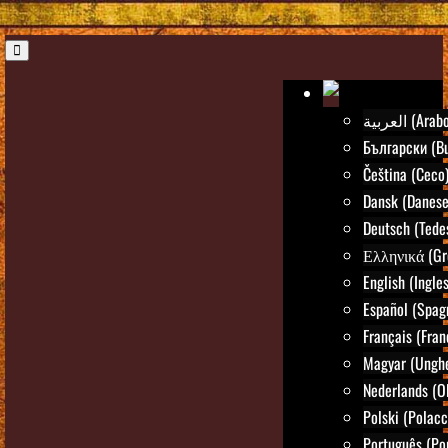
العربية (Arab
Български (Bu
Čeština (Ceco
Dansk (Danese
Deutsch (Tede
Ελληνικά (Gr
English (Ingle
Español (Spag
Français (Fran
Magyar (Ungh
Nederlands (O
Polski (Polacc
Português (Po