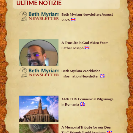
ULTIME NOTIZIE
Beth Myriam Newsletter: August
2026
A True Life in God Video From
Father Joseph
Beth Myriam Worldwide
Information Newsletter
14th TLIG Ecumenical Pilgrimage
in Romania
A Memorial Tribute for our Dear
TLIG Friend: David Armitage