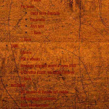
Per tema
Unità nella diversità
Eucaristia
Altri temi
Back
Back
LIBRI
Libreria
PDF e eBooks
Messaggi originali scritti a mano VViD
Il Paradiso esiste, ma anche l’Inferno
Back
MISSIONE
Gli incontri di Vassula nel mondo
Pellegrinaggi Ecumenici
Ritiri Internazionali