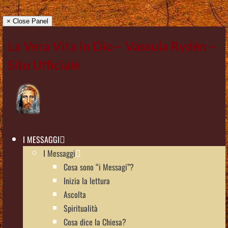
× Close Panel
La Vera Vita in Dio – Vassula Rydén –
Sito Ufficiale
I MESSAGGI
I Messaggi
Cosa sono “i Messagi”?
Inizia la lettura
Ascolta
Spiritualità
Cosa dice la Chiesa?