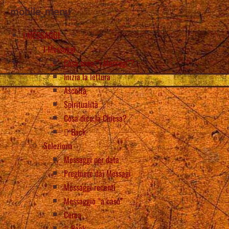
mobile_menu
I MESSAGGI
I Messaggi
Cosa sono “i Messagi”?
Inizia la lettura
Ascolta
Spiritualità
Cosa dice la Chiesa?
Back
Seleziona
Messaggi per data
Preghiere dai Messagi
Messaggi recenti
Messaggio “a caso”
Cerca
Back