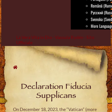
Română (Rum
Русский (Russ
Svenska (Sved
More Language
La Vera Vita in Dio - Vassula Rydén - Sito
Ufficiale
Skip
to
content
Declaration Fiducia
Supplicans
On December 18, 2023, the “Vatican” (more