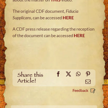
The original CDF document,
Fiducia
Supplicans
, can be accessed
HERE
A CDF press release regarding the reception
of the document can be accessed
HERE
Facebook
X
WhatsApp
Pinteres
Share this
Article!
Email
Feedback