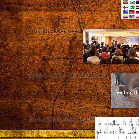
RITIRI INTERNAZIONALI
BETH MYRIAM – AIUTARE I POVERI
“DIFFONDETE I MESSAGGI”!