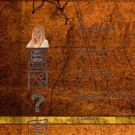
Vassula Rydén
–
Rivista VViD
–
Foto & Video
–
Risposte alle domande
Contatti
–
C