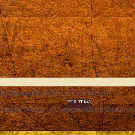
ltare
Spiritualità
Grafia
Cosa dice la Chiesa?
PER TEMA
essaggio “a caso”
Cerca
Unità nella diversità
Eucari