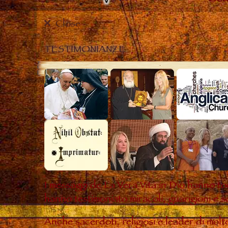
Close
TESTIMONIANZE
I messaggi de La Vera Vita in Dio hanno to
hanno testimoniato miracoli, guarigioni e s
Anche sacerdoti, religiosi e leader di mol