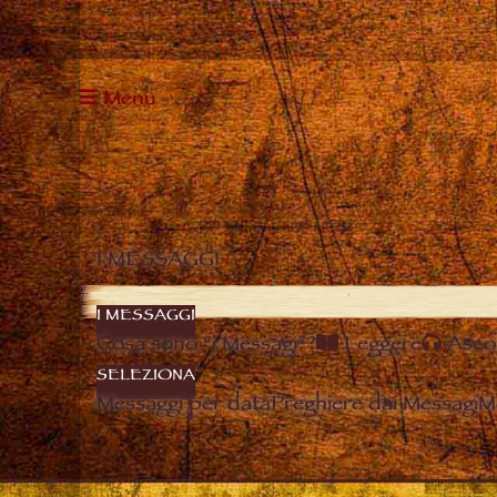
Menu
I MESSAGGI
I MESSAGGI
Cosa sono “i Messagi”?
Leggere
Asco
SELEZIONA
Messaggi per data
Preghiere dai Messagi
M