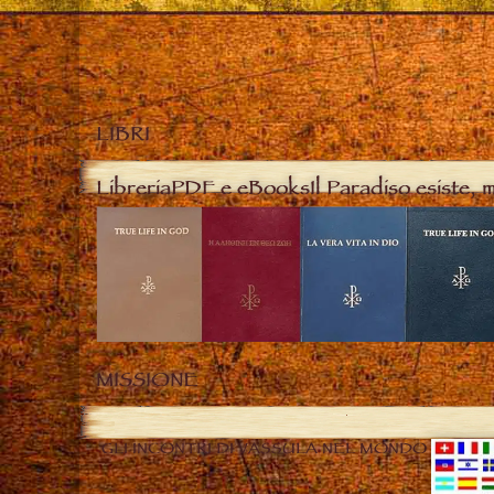
LIBRI
Libreria
PDF e eBooks
Il Paradiso esiste, 
MISSIONE
GLI INCONTRI DI VASSULA NEL MONDO