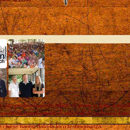
ccato profondamente milioni di anime in tutto il mon
oprattutto cambiamenti di vita reali di cui hanno fatt
te chiese hanno dato la loro testimonianza.