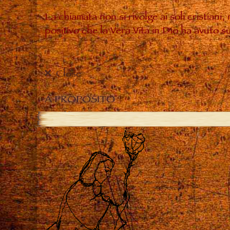
La chiamata non si rivolge ai soli cristiani
positivo che la Vera Vita in Dio ha avuto 
Close
A PROPOSITO