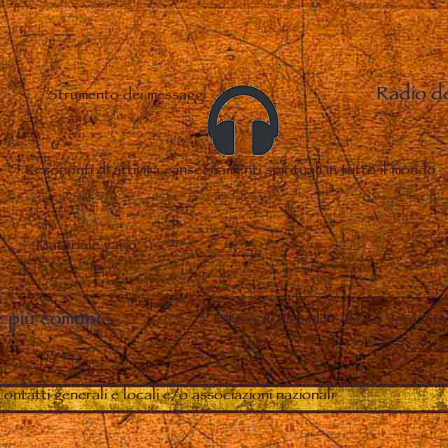
Radio d
Strumento dei messaggi
Resoconti di attività e insegnamenti spirituali in tutto il mondo
Materiale vario
 più comuni
–
Difesa di Vassula e de La Vera Vita
ontatti generali e locali e/o associazioni nazionali