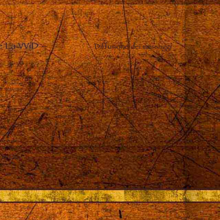
e La VViD
–
Diffusione dei messaggi
 in Dio