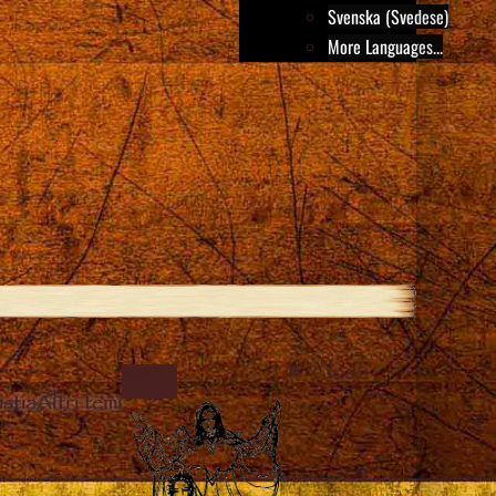
Svenska (Svedese)
More Languages...
Close
IMAGE
stia
Altri temi