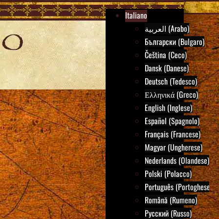
Italiano
العربية (Arabo)
Български (Bulgaro)
Čeština (Ceco)
Dansk (Danese)
Deutsch (Tedesco)
Ελληνικά (Greco)
English (Inglese)
Español (Spagnolo)
Français (Francese)
Magyar (Ungherese)
Nederlands (Olandese)
Polski (Polacco)
Português (Portoghese)
Română (Rumeno)
Русский (Russo)