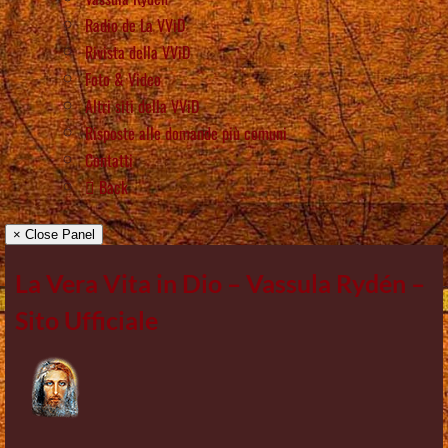
Radio de La VViD
Rivista della VViD
Foto & Video
Altri siti della VViD
Risposte alle domande più comuni
Contatti
Back
× Close Panel
La Vera Vita in Dio – Vassula Rydén –
Sito Ufficiale