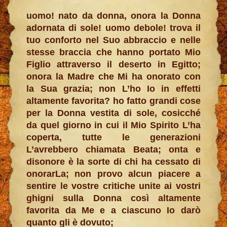
uomo! nato da donna, onora la Donna
adornata di sole! uomo debole! trova il
tuo conforto nel Suo abbraccio e nelle
stesse braccia che hanno portato Mio
Figlio attraverso il deserto in Egitto;
onora la Madre che Mi ha onorato con
la Sua grazia; non L’ho Io in effetti
altamente favorita? ho fatto grandi cose
per la Donna vestita di sole, cosicché
da quel giorno in cui il Mio Spirito L’ha
coperta, tutte le generazioni
L’avrebbero chiamata Beata; onta e
disonore è la sorte di chi ha cessato di
onorarLa; non provo alcun piacere a
sentire le vostre critiche unite ai vostri
ghigni sulla Donna così altamente
favorita da Me e a ciascuno Io darò
quanto gli è dovuto;