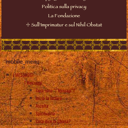
Politica sulla privacy
La Fondazione
☩
Sull'Imprimatur e sul Nihil Obstat
mobile_menu
I MESSAGGI
I Messaggi
Cosa sono “i Messagi”?
Inizia la lettura
Ascolta
Spiritualità
Cosa dice la Chiesa?