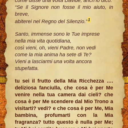
come disse una volta Davide, anch’io dico:
“Se il Signore non fosse il mio aiuto, in
breve,
1
abiterei nel Regno del Silenzio.”
Santo, immense sono le Tue imprese
nella mia vita quotidiana,
così vieni, oh, vieni Padre, non vedi
come la mia anima ha sete di Te?
Vieni a lasciarmi una volta ancora
stupefatta.
tu sei il frutto della Mia Ricchezza ….
deliziosa fanciulla, che cosa è per Me
venire nella tua camera dai cieli? che
cosa è per Me scendere dal Mio Trono a
visitarti? vedi? e che cosa è per Me, Mia
bambina, profumarti con la Mia
fragranza? tutto questo è nulla per Me;