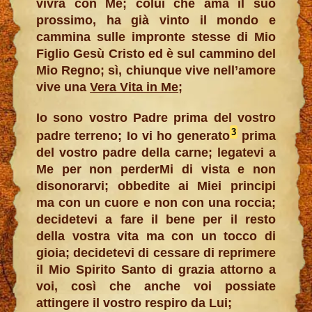
vivrà con Me; colui che ama il suo
prossimo, ha già vinto il mondo e
cammina sulle impronte stesse di Mio
Figlio Gesù Cristo ed è sul cammino del
Mio Regno; sì, chiunque vive nell’amore
vive una
Vera Vita in Me
;
Io sono vostro Padre prima del vostro
3
padre terreno; Io vi ho generato
prima
del vostro padre della carne; legatevi a
Me per non perderMi di vista e non
disonorarvi; obbedite ai Miei principi
ma con un cuore e non con una roccia;
decidetevi a fare il bene per il resto
della vostra vita ma con un tocco di
gioia; decidetevi di cessare di reprimere
il Mio Spirito Santo di grazia attorno a
voi, così che anche voi possiate
attingere il vostro respiro da Lui;