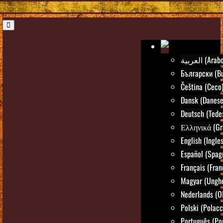
العربية (Arab
Български (Bu
Čeština (Ceco
Dansk (Danese
Deutsch (Tede
Ελληνικά (Gr
English (Ingle
Español (Spag
Français (Fran
Magyar (Ungh
Nederlands (O
Polski (Polacc
Português (Po