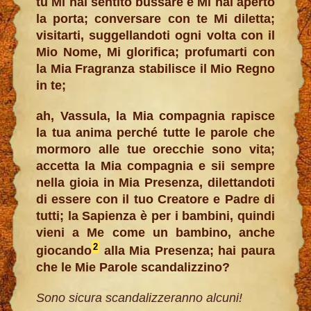
tu Mi hai sentito bussare e Mi hai aperto
la porta; conversare con te Mi diletta;
visitarti, suggellandoti ogni volta con il
Mio Nome, Mi glorifica; profumarti con
la Mia Fragranza stabilisce il Mio Regno
in te;
ah, Vassula, la Mia compagnia rapisce
la tua anima perché tutte le parole che
mormoro alle tue orecchie sono vita;
accetta la Mia compagnia e sii sempre
nella gioia in Mia Presenza, dilettandoti
di essere con il tuo Creatore e Padre di
tutti; la Sapienza è per i bambini, quindi
vieni a Me come un bambino, anche
2
giocando
alla Mia Presenza; hai paura
che le Mie Parole scandalizzino?
Sono sicura scandalizzeranno alcuni!