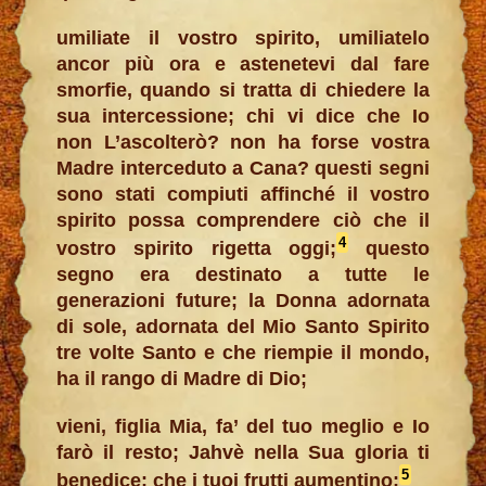
umiliate il vostro spirito, umiliatelo
ancor più ora e astenetevi dal fare
smorfie, quando si tratta di chiedere la
sua intercessione; chi vi dice che Io
non L’ascolterò? non ha forse vostra
Madre interceduto a Cana? questi segni
sono stati compiuti affinché il vostro
spirito possa comprendere ciò che il
4
vostro spirito rigetta oggi;
questo
segno era destinato a tutte le
generazioni future; la Donna adornata
di sole, adornata del Mio Santo Spirito
tre volte Santo e che riempie il mondo,
ha il rango di Madre di Dio;
vieni, figlia Mia, fa’ del tuo meglio e Io
farò il resto; Jahvè nella Sua gloria ti
5
benedice; che i tuoi frutti aumentino;