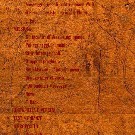
Messaggi originali scritti a mano VViD
Il Paradiso esiste, ma anche l’Inferno
Back
MISSIONE
Gli incontri di Vassula nel mondo
Pellegrinaggi Ecumenici
Ritiri Internazionali
Gruppi di preghiera
Beth Myriam – Aiutare i poveri
Dialogo interreligioso
“Diffondete i Messaggi”!
News
Back
UNITÀ NELLA DIVERSITÀ
TESTIMONIANZE
A PROPOSITO
Vassula Rydén