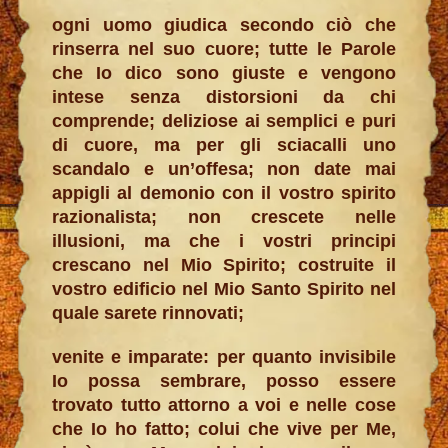
ogni uomo giudica secondo ciò che
rinserra nel suo cuore; tutte le Parole
che Io dico sono giuste e vengono
intese senza distorsioni da chi
comprende; deliziose ai semplici e puri
di cuore, ma per gli sciacalli uno
scandalo e un’offesa; non date mai
appigli al demonio con il vostro spirito
razionalista; non crescete nelle
illusioni, ma che i vostri principi
crescano nel Mio Spirito; costruite il
vostro edificio nel Mio Santo Spirito nel
quale sarete rinnovati;
venite e imparate: per quanto invisibile
Io possa sembrare, posso essere
trovato tutto attorno a voi e nelle cose
che Io ho fatto; colui che vive per Me,