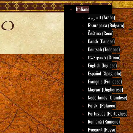
Italiano
العربية (Arabo)
Български (Bulgaro)
Čeština (Ceco)
Dansk (Danese)
Deutsch (Tedesco)
Ελληνικά (Greco)
English (Inglese)
Español (Spagnolo)
Français (Francese)
Magyar (Ungherese)
Nederlands (Olandese)
Polski (Polacco)
Português (Portoghese)
Română (Rumeno)
Русский (Russo)