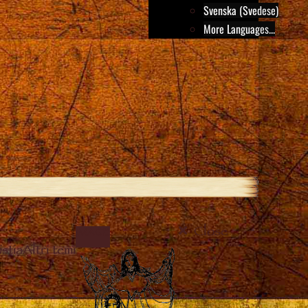
Svenska (Svedese)
More Languages...
Close
IMAGE
stia
Altri temi