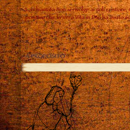
La chiamata non si rivolge ai soli cristiani
positivo che la Vera Vita in Dio ha avuto 
Close
A PROPOSITO