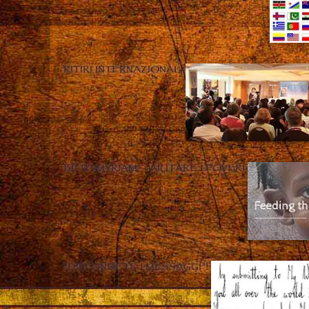
RITIRI INTERNAZIONALI
BETH MYRIAM – AIUTARE I POVERI
“DIFFONDETE I MESSAGGI”!