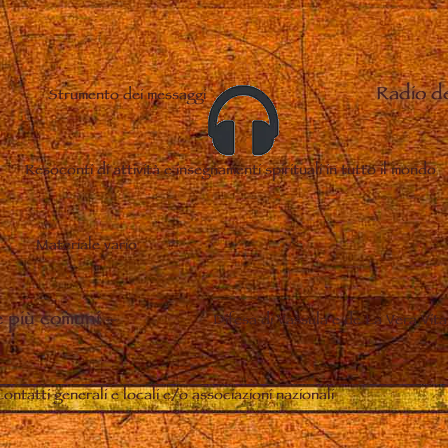
Radio d
Strumento dei messaggi
Resoconti di attività e insegnamenti spirituali in tutto il mondo
Materiale vario
 più comuni
–
Difesa di Vassula e de La Vera Vita
ontatti generali e locali e/o associazioni nazionali