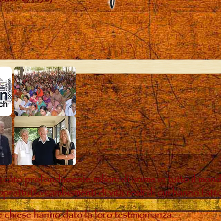
ccato profondamente milioni di anime in tutto il mon
oprattutto cambiamenti di vita reali di cui hanno fatt
te chiese hanno dato la loro testimonianza.