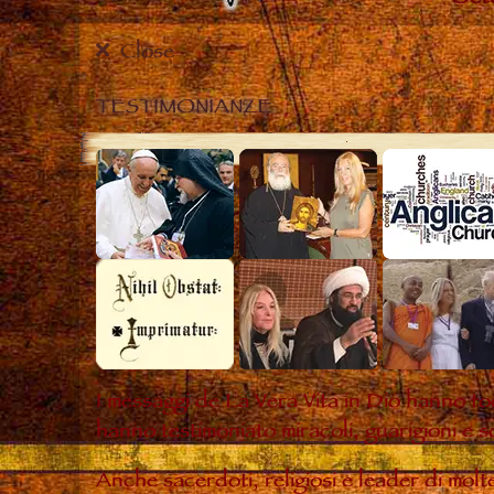
Close
TESTIMONIANZE
I messaggi de La Vera Vita in Dio hanno to
hanno testimoniato miracoli, guarigioni e s
Anche sacerdoti, religiosi e leader di mol