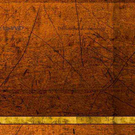
e La VViD
–
Diffusione dei messaggi
 in Dio