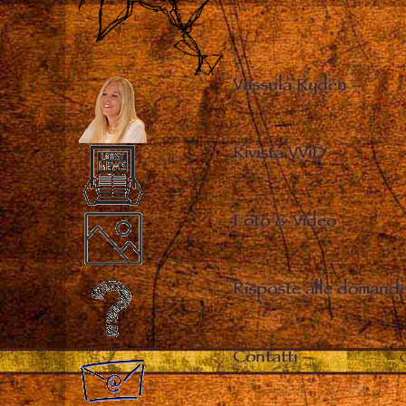
Vassula Rydén
–
Rivista VViD
–
Foto & Video
–
Risposte alle domande
Contatti
–
C