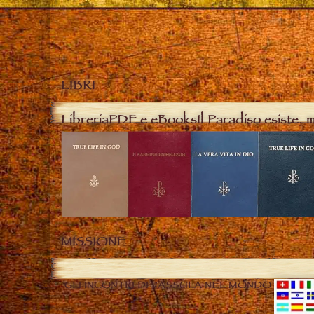
LIBRI
Libreria
PDF e eBooks
Il Paradiso esiste, 
MISSIONE
GLI INCONTRI DI VASSULA NEL MONDO