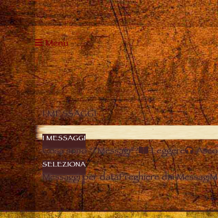
Menu
I MESSAGGI
I MESSAGGI
Cosa sono “i Messagi”?
Leggere
Asco
SELEZIONA
Messaggi per data
Preghiere dai Messagi
M