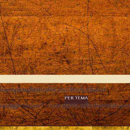
ltare
Spiritualità
Grafia
Cosa dice la Chiesa?
PER TEMA
essaggio “a caso”
Cerca
Unità nella diversità
Eucari