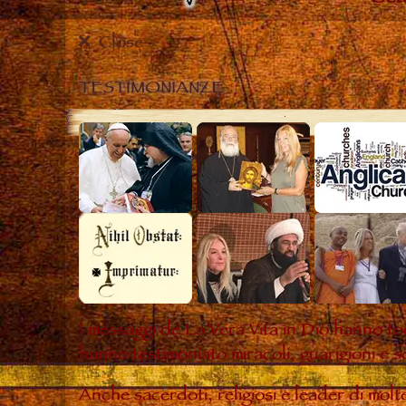
Close
TESTIMONIANZE
I messaggi de La Vera Vita in Dio hanno to
hanno testimoniato miracoli, guarigioni e s
Anche sacerdoti, religiosi e leader di mol