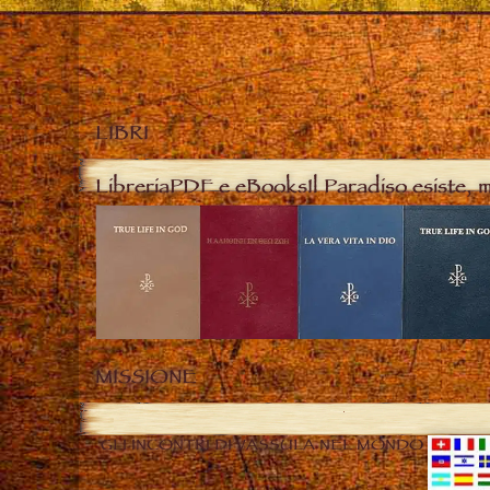
LIBRI
Libreria
PDF e eBooks
Il Paradiso esiste, 
MISSIONE
GLI INCONTRI DI VASSULA NEL MONDO