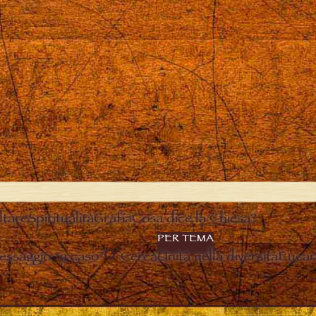
ltare
Spiritualità
Grafia
Cosa dice la Chiesa?
PER TEMA
essaggio “a caso”
Cerca
Unità nella diversità
Eucari