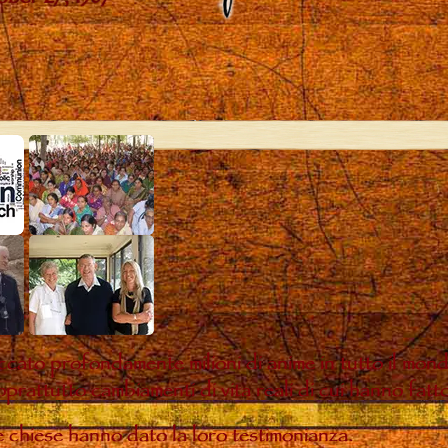
ccato profondamente milioni di anime in tutto il mon
oprattutto cambiamenti di vita reali di cui hanno fatt
te chiese hanno dato la loro testimonianza.