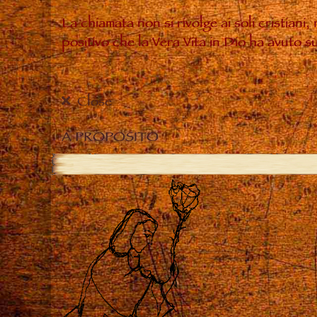
La chiamata non si rivolge ai soli cristiani
positivo che la Vera Vita in Dio ha avuto 
Close
A PROPOSITO