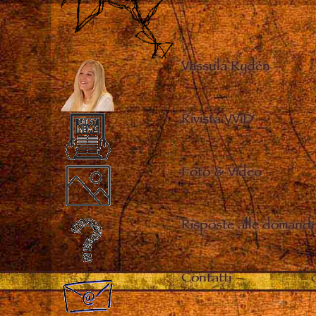
Vassula Rydén
–
Rivista VViD
–
Foto & Video
–
Risposte alle domande
Contatti
–
C