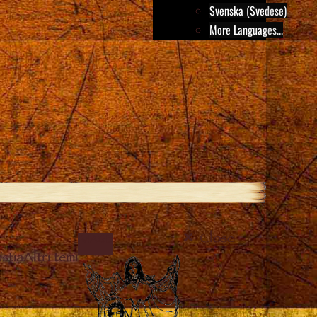
Svenska (Svedese)
More Languages...
Close
IMAGE
stia
Altri temi