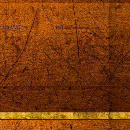
e La VViD
–
Diffusione dei messaggi
 in Dio