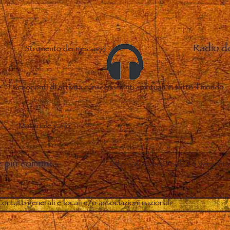
Radio d
Strumento dei messaggi
Resoconti di attività e insegnamenti spirituali in tutto il mondo
Materiale vario
 più comuni
–
Difesa di Vassula e de La Vera Vita
ontatti generali e locali e/o associazioni nazionali