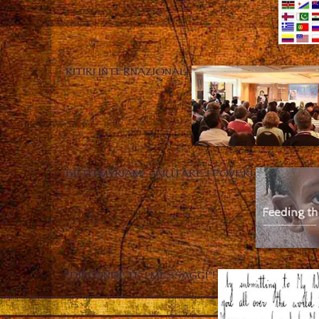
RITIRI INTERNAZIONALI
BETH MYRIAM – AIUTARE I POVERI
“DIFFONDETE I MESSAGGI”!