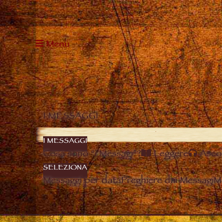
Menu
I MESSAGGI
I MESSAGGI
Cosa sono “i Messagi”?
Leggere
Asco
SELEZIONA
Messaggi per data
Preghiere dai Messagi
M