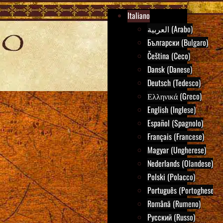
Italiano
العربية (Arabo)
Български (Bulgaro)
Čeština (Ceco)
Dansk (Danese)
Deutsch (Tedesco)
Ελληνικά (Greco)
English (Inglese)
Español (Spagnolo)
Français (Francese)
Magyar (Ungherese)
Nederlands (Olandese)
Polski (Polacco)
Português (Portoghese)
Română (Rumeno)
Русский (Russo)