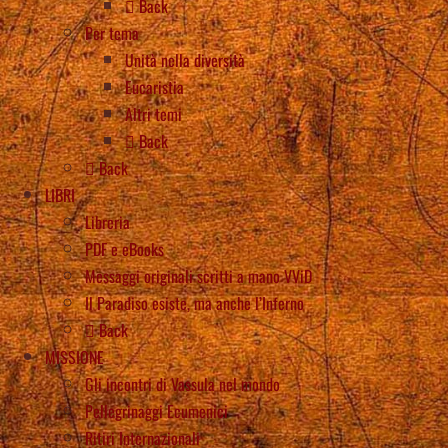
Back
Per tema
Unità nella diversità
Eucaristia
Altri temi
Back
Back
LIBRI
Libreria
PDF e eBooks
Messaggi originali scritti a mano VViD
Il Paradiso esiste, ma anche l’Inferno
Back
MISSIONE
Gli incontri di Vassula nel mondo
Pellegrinaggi Ecumenici
Ritiri Internazionali