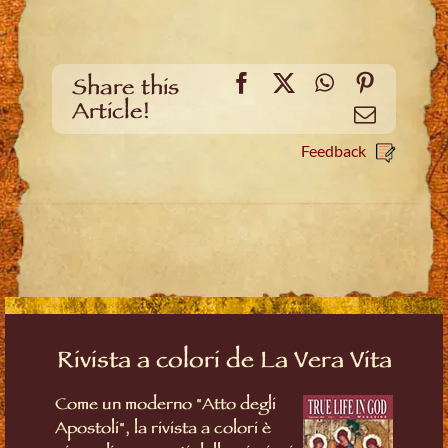
Facebook
X
WhatsApp
Pinteres
Share this
Article!
Email
Feedback
Rivista a colori de La Vera Vita
Come un moderno "Atto degli
Apostoli", la rivista a colori è