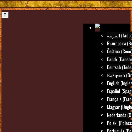
العربية (Arab
Български (Bu
Čeština (Ceco
Dansk (Danese
Deutsch (Tede
Ελληνικά (Gr
English (Ingle
Español (Spag
Français (Fran
Magyar (Ungh
Nederlands (O
Polski (Polacc
Português (Po