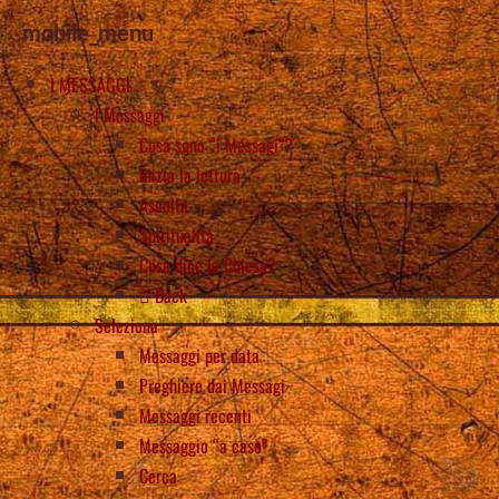
mobile_menu
I MESSAGGI
I Messaggi
Cosa sono “i Messagi”?
Inizia la lettura
Ascolta
Spiritualità
Cosa dice la Chiesa?
Back
Seleziona
Messaggi per data
Preghiere dai Messagi
Messaggi recenti
Messaggio “a caso”
Cerca