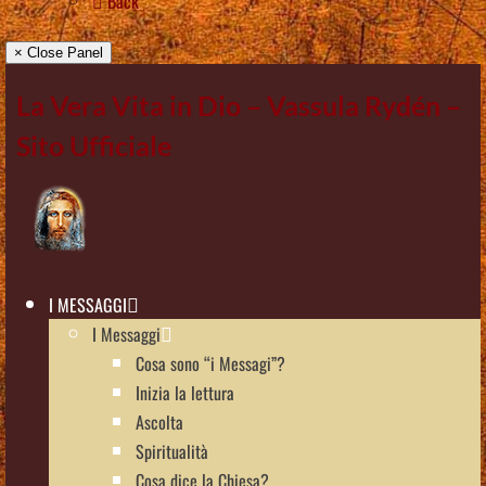
Back
× Close Panel
La Vera Vita in Dio – Vassula Rydén –
Sito Ufficiale
I MESSAGGI
I Messaggi
Cosa sono “i Messagi”?
Inizia la lettura
Ascolta
Spiritualità
Cosa dice la Chiesa?