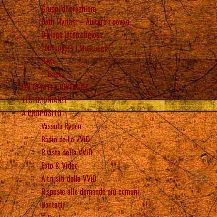
Gruppi di preghiera
Beth Myriam – Aiutare i poveri
Dialogo interreligioso
“Diffondete i Messaggi”!
News
Back
UNITÀ NELLA DIVERSITÀ
TESTIMONIANZE
A PROPOSITO
Vassula Rydén
Radio de La VViD
Rivista della VViD
Foto & Video
Altri siti della VViD
Risposte alle domande più comuni
Contatti