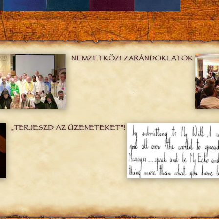
NEMZETKÖZI ZARÁNDOKLATOK
„TERJESZD AZ ÜZENETEKET”!