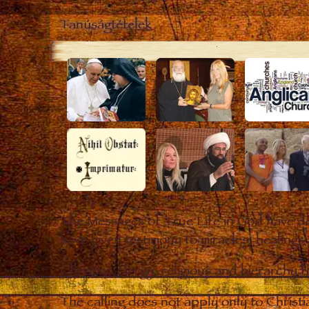
Tanúságtételek
The Messages of True Life in God have de
have given testimony to miracles, healings
Christian clergy, religious and hierarchy 
The calling does not apply only to Christ