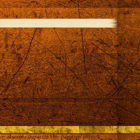
eople from all cultures and backgrounds
ges they have experienced.
o the Messages.
e also recognized the positive effect