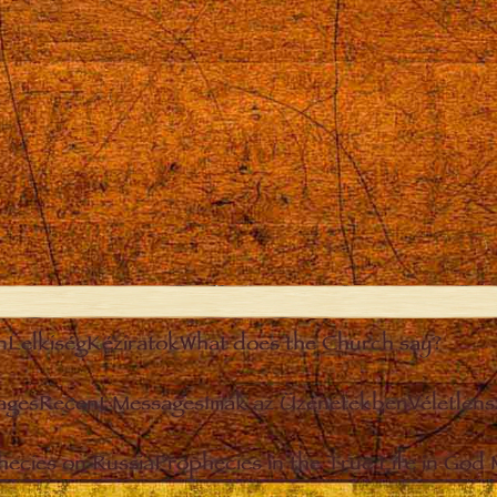
n
Lelkiség
Kéziratok
What does the Church say?
ages
Recent Messages
Imák az Üzenetekben
Véletlen
hecies on Russia
Prophecies in the True Life in God