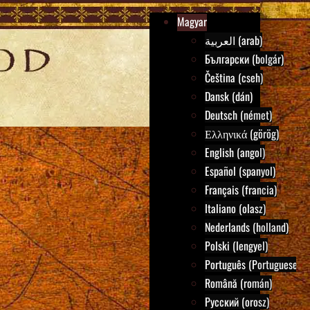
Magyar
العربية (arab)
Български (bolgár)
Čeština (cseh)
Dansk (dán)
Deutsch (német)
Ελληνικά (görög)
English (angol)
Español (spanyol)
Français (francia)
Italiano (olasz)
Nederlands (holland)
Polski (lengyel)
Português (Portuguese)
Română (román)
Русский (orosz)