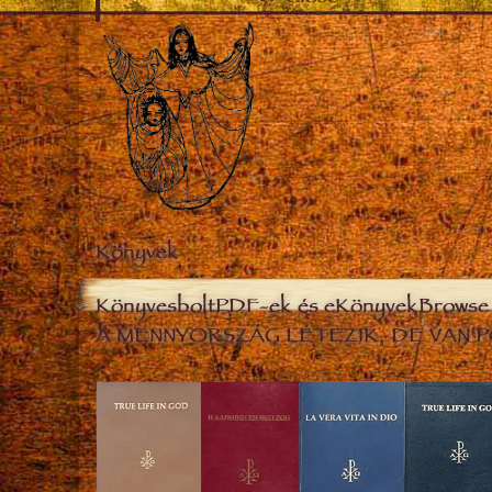
Könyvek
Könyvesbolt
PDF-ek és eKönyvek
Browse 
A MENNYORSZÁG LÉTEZIK, DE VAN P