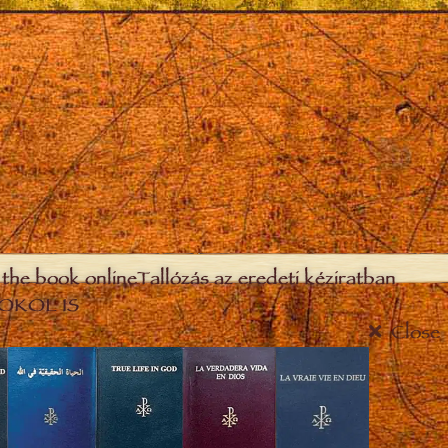
the book online
Tallózás az eredeti kéziratban
OKOL IS
Close