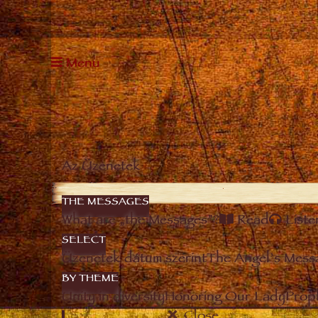
Menu
Az Üzenetek
THE MESSAGES
What are „the Messages”?
Read
Liste
SELECT
Üzenetek dátum szerint
The Angel’s Mess
BY THEME
Unity in diversity
Honoring Our Lady
Prop
Close