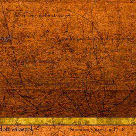
Instrument of the Messages
Angel
–
How Vassula’s Guardian Angel approached 
Broadcasts the Messages
Worldwide activities reportings and spiritual teachings
Various material
dott válaszok
–
Defending Vassula and TLIG