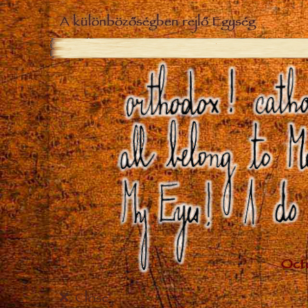
A különbözőségben rejlő Egység
Close