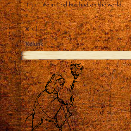
True Life in God has had on the world.
Close
Rólunk