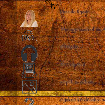
Vassula Rydén
–
The approach of my 
IÉI Rádió
–
IÉI Folyóirat
–
Képek & Videók
–
Gyakori kérdésekre a