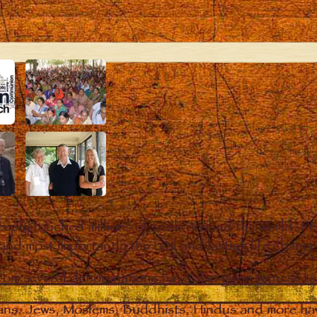
eply touched millions of souls around the world. P
 and most importantly the real and lasting life chan
from several denominations have also given witness t
ians. Jews, Moslems, Buddhists, Hindus and more hav