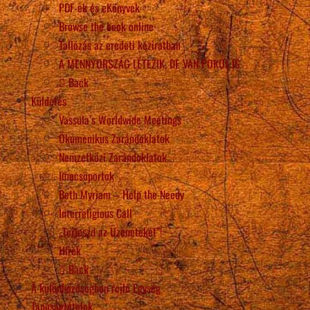
PDF-ek és eKönyvek
Browse the book online
Tallózás az eredeti kéziratban
A MENNYORSZÁG LÉTEZIK, DE VAN POKOL IS
Back
Küldetés
Vassula’s Worldwide Meetings
Ökumenikus Zarándoklatok
Nemzetközi Zarándoklatok
Imacsoportok
Beth Myriam – Help the Needy
Interreligious Call
„Terjeszd az Üzeneteket”!
Hírek
Back
A különbözőségben rejlő Egység
Tanúságtételek