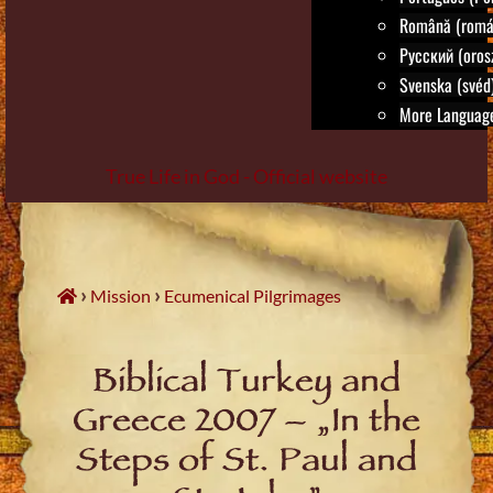
Română (romá
Русский (oros
Svenska (svéd
More Language
True Life in God - Official website
Skip
to
content
›
›
Mission
Ecumenical Pilgrimages
Biblical Turkey and
Greece 2007 – „In the
Steps of St. Paul and