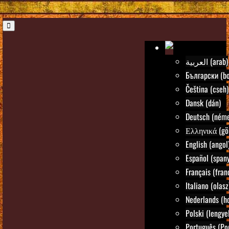
العربية (arab)
Български (bo
Čeština (cseh)
Dansk (dán)
Deutsch (néme
Ελληνικά (gö
English (angol
Español (spany
Français (fran
Italiano (olasz
Nederlands (ho
Polski (lengye
Português (Po