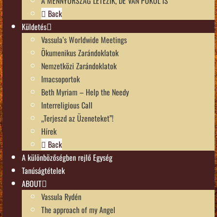
A MENNYORSZÁG LÉTEZIK, DE VAN POKOL IS
Back
Küldetés
Vassula’s Worldwide Meetings
Ökumenikus Zarándoklatok
Nemzetközi Zarándoklatok
Imacsoportok
Beth Myriam – Help the Needy
Interreligious Call
„Terjeszd az Üzeneteket”!
Hírek
Back
A különbözőségben rejlő Egység
Tanúságtételek
ABOUT
Vassula Rydén
The approach of my Angel