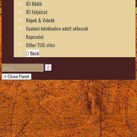
IÉI Rádió
IÉI Folyóirat
Képek & Videók
Gyakori kérdésekre adott válaszok
Kapcsolat
Other TLIG sites
Back
× Close Panel