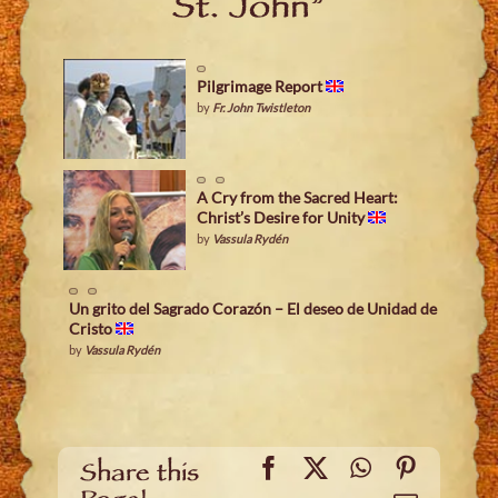
St. John”
Pilgrimage Report
by
Fr. John Twistleton
A Cry from the Sacred Heart:
Christ’s Desire for Unity
by
Vassula Rydén
Un grito del Sagrado Corazón – El deseo de Unidad de
Cristo
by
Vassula Rydén
Facebook
X
WhatsApp
Pinteres
Share this