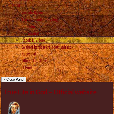
ABOUT
Vassula Rydén
The approach of my Angel
IÉI Rádió
IÉI Folyóirat
Képek & Videók
Gyakori kérdésekre adott válaszok
Kapcsolat
Other TLIG sites
Back
× Close Panel
True Life in God – Official website