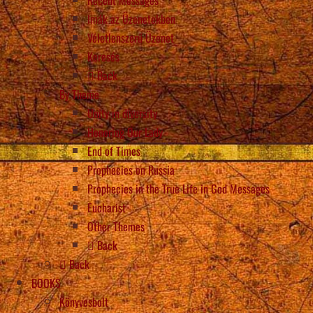
Imák az Üzenetekben
Véletlenszerű Üzenet
Keresés
Back
By Theme
Unity in diversity
Honoring Our Lady
End of Times
Prophecies on Russia
Prophecies in the True Life in God Messages
Eucharist
Other Themes
Back
Back
BOOKS
Könyvesbolt