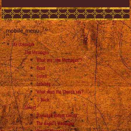
mobile_menu
Az Üzenetek
The Messages
What are „the Messages”?
Read
Listen
Lelkiség
What does the Church say?
Back
Select
Üzenetek dátum szerint
The Angel’s Messages
Recent Messages