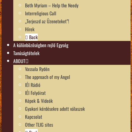
Beth Myriam – Help the Needy
Interreligious Call
„Terjeszd az Üzeneteket”!
Hírek
Back
A különbözőségben rejlő Egység
Tanúságtételek
ABOUT
Vassula Rydén
The approach of my Angel
IÉI Rádió
IÉI Folyóirat
Képek & Videók
Gyakori kérdésekre adott válaszok
Kapcsolat
Other TLIG sites