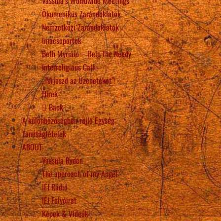
Vassula’s Worldwide Meetings
Ökumenikus Zarándoklatok
Nemzetközi Zarándoklatok
Imacsoportok
Beth Myriam – Help the Needy
Interreligious Call
„Terjeszd az Üzeneteket”!
Hírek
Back
A különbözőségben rejlő Egység
Tanúságtételek
ABOUT
Vassula Rydén
The approach of my Angel
IÉI Rádió
IÉI Folyóirat
Képek & Videók