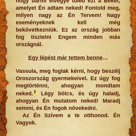
hogy bármi elvegye tőled ezt a Békét,
amelyet Én adtam neked! Fontold meg,
milyen nagy az Én Tervem! Nagy
eseményeknek kell még
bekövetkezniük. Ez az ország jobban
fog tisztelni Engem minden más
országnál.
Egy lépést már tettem benne
…
Vassula, meg foglak kérni, hogy beszélj
Oroszország gyermekeivel. Ez úgy fog
megtörténni, ahogyan mondtam
2
neked.
Légy bölcs, és úgy haladj,
ahogyan Én mutatom neked! Maradj
semmi, és Én fogok növekedni.
Az Én Szívem a te otthonod. Én
Vagyok.