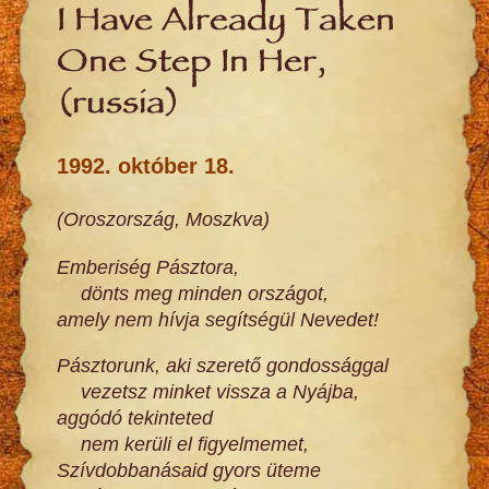
I Have Already Taken
One Step In Her,
(russia)
1992. október 18.
(Oroszország, Moszkva)
Emberiség Pásztora,
dönts meg minden országot,
amely nem hívja segítségül Nevedet!
Pásztorunk, aki szerető gondossággal
vezetsz minket vissza a Nyájba,
aggódó tekinteted
nem kerüli el figyelmemet,
Szívdobbanásaid gyors üteme