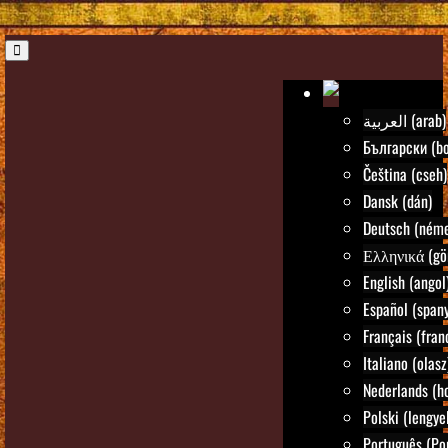
العربية (arab)
Български (bo
Čeština (cseh)
Dansk (dán)
Deutsch (néme
Ελληνικά (gö
English (angol
Español (spany
Français (fran
Italiano (olasz
Nederlands (ho
Polski (lengye
Português (Po