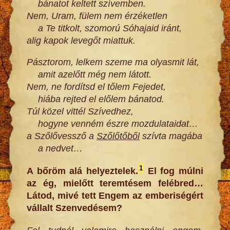
bánatot keltett szívemben.
Nem, Uram, fülem nem érzéketlen
a Te titkolt, szomorú Sóhajaid iránt,
alig kapok levegőt miattuk.
Pásztorom, lelkem szeme ma olyasmit lát,
amit azelőtt még nem látott.
Nem, ne fordítsd el tőlem Fejedet,
hiába rejted el előlem bánatod.
Túl közel vittél Szívedhez,
hogyne venném észre mozdulataidat…
a Szőlővessző a
Szőlőtőből
szívta magába
a nedvet…
1
A bőröm alá helyeztelek.
El fog múlni
az ég, mielőtt teremtésem felébred…
Látod, mivé tett Engem az emberiségért
vállalt Szenvedésem?