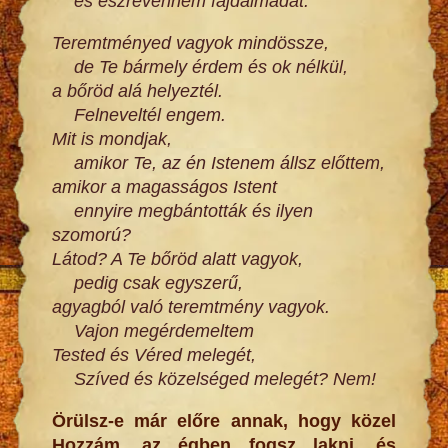
és észrevenném fájdalmadat.
Teremtményed vagyok mindössze,
de Te bármely érdem és ok nélkül,
a bőröd alá helyeztél.
Felneveltél engem.
Mit is mondjak,
amikor Te, az én Istenem állsz előttem,
amikor a magasságos Istent
ennyire megbántották és ilyen
szomorú?
Látod? A Te bőröd alatt vagyok,
pedig csak egyszerű,
agyagból való teremtmény vagyok.
Vajon megérdemeltem
Tested és Véred melegét,
Szíved és közelséged melegét? Nem!
Örülsz-e már előre annak, hogy közel
Hozzám, az égben fogsz lakni, és