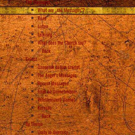
The Messages
What are „the Messages”?
Read
Listen
Lelkiség
What does the Church say?
Back
Select
Üzenetek dátum szerint
The Angel’s Messages
Recent Messages
Imák az Üzenetekben
Véletlenszerű Üzenet
Keresés
Back
By Theme
Unity in diversity