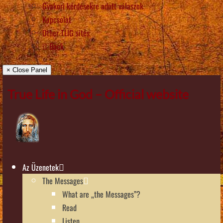
Gyakori kérdésekre adott válaszok
Kapcsolat
Other TLIG sites
Back
× Close Panel
True Life in God – Official website
Az Üzenetek
The Messages
What are „the Messages”?
Read
Listen