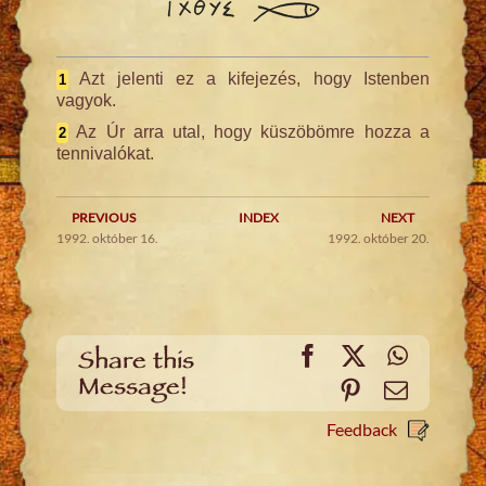
Azt jelenti ez a kifejezés, hogy Istenben
1
vagyok.
Az Úr arra utal, hogy küszöbömre hozza a
2
tennivalókat.
PREVIOUS
INDEX
NEXT
1992. október 16.
1992. október 20.
Facebook
X
WhatsA
Share this
Message!
Pinterest
Email
Feedback