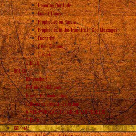
Honoring Our Lady
End of Times
Prophecies on Russia
Prophecies in the True Life in God Messages
Eucharist
Other Themes
Back
Back
BOOKS
Könyvesbolt
PDF-ek és eKönyvek
Browse the book online
Tallózás az eredeti kéziratban
A MENNYORSZÁG LÉTEZIK, DE VAN POKOL IS
Back
Küldetés