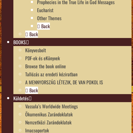
Prophecies in the True Life in God Messages
Eucharist
Other Themes
Back
Back
BOOKS
Könyvesbolt
PDF-ek és eKönyvek
Browse the book online
Tallózás az eredeti kéziratban
A MENNYORSZÁG LÉTEZIK, DE VAN POKOL IS
Back
Küldetés
Vassula’s Worldwide Meetings
Ökumenikus Zarándoklatok
Nemzetközi Zarándoklatok
Imacsoportok