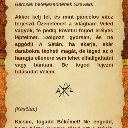
Bárcsak beteljesednének Szavaid!
Akkor kelj fel, és mint páncélos vitéz
terjeszd Üzenetemet a világban! Veled
vagyok, te pedig követni fogod erélyes
lépteimet. Dolgozz gyorsan, és ne
aggódj! A Sátán, ha akarja, akár
darabokra tépheti magát, de téged az ő
haragja ellenére sem lehet elhallgattatni
vagy bántani. Be fogod fejezni
futásodat Velem.
(Később:)
Kicsim, fogadd Békémet! Ne engedd,