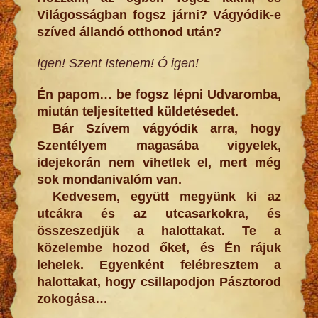
Világosságban fogsz járni? Vágyódik-e
szíved állandó otthonod után?
Igen! Szent Istenem! Ó igen!
Én papom… be fogsz lépni Udvaromba,
miután teljesítetted küldetésedet.
Bár Szívem vágyódik arra, hogy
Szentélyem magasába vigyelek,
idejekorán nem vihetlek el, mert még
sok mondanivalóm van.
Kedvesem, együtt megyünk ki az
utcákra és az utcasarkokra, és
összeszedjük a halottakat.
Te
a
közelembe hozod őket, és Én rájuk
lehelek. Egyenként felébresztem a
halottakat, hogy csillapodjon Pásztorod
zokogása…