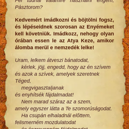
Fel tudnál valamire használni engem,
Pásztorom?
Kedvemért imádkozni és böjtölni fogsz,
és lépéseidnek szorosan az Enyémeket
kell követniük. Imádkozz, nehogy olyan
órában essen le az Atya Keze, amikor
álomba merül e nemzedék lelke!
Uram, lelkem átveszi bánatodat,
kérlek, jöjj, engedd, hogy az én szívem
és azok a szívek, amelyek szeretnek
Téged,
megvigasztaljanak
és enyhítsék fájdalmadat!
Nem marad száraz az a szem,
amely egyszer látta a Te szomorúságodat.
Ha csupán elhaladnál előttem,
felismerném mozdulatodat