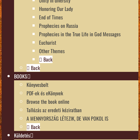
Unity in diversity
Honoring Our Lady
End of Times
Prophecies on Russia
Prophecies in the True Life in God Messages
Eucharist
Other Themes
Back
Back
BOOKS
Könyvesbolt
PDF-ek és eKönyvek
Browse the book online
Tallózás az eredeti kéziratban
A MENNYORSZÁG LÉTEZIK, DE VAN POKOL IS
Back
Küldetés