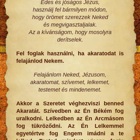
Édes és jóságos Jézus,
használj fel bármilyen módon,
hogy örömet szerezzek Neked
és megvigasztaljalak.
Az a kívánságom, hogy mosolyra
derítselek.
Fel foglak használni, ha akaratodat is
felajánlod Nekem.
Felajánlom Neked, Jézusom,
akaratomat, szívemet, lelkemet,
testemet és mindenemet.
Akkor a Szeretet véghezviszi benned
Akaratát. Szívedben az Én Békém fog
uralkodni. Lelkedben az Én Arcmásom
fog tükröződni. Az Én Lelkemmel
egyetértve fog Engem imádni a te