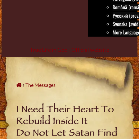
Română (romá
Русский (oros
Svenska (svéd
More Language
True Life in God - Official website
Skip
to
content
›
The Messages
I Need Their Heart To
Rebuild Inside It
Do Not Let Satan Find