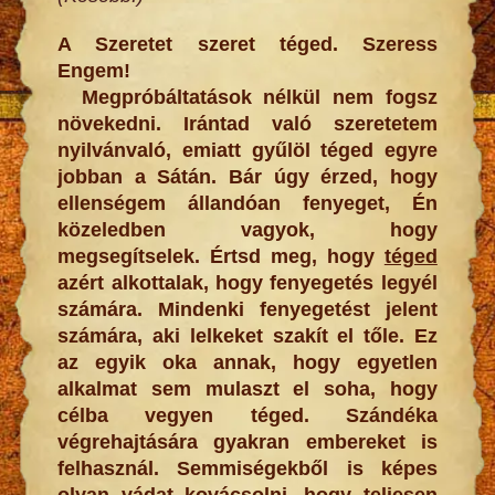
A Szeretet szeret téged. Szeress
Engem!
Megpróbáltatások nélkül nem fogsz
növekedni. Irántad való szeretetem
nyilvánvaló, emiatt gyűlöl téged egyre
jobban a Sátán. Bár úgy érzed, hogy
ellenségem állandóan fenyeget, Én
közeledben vagyok, hogy
megsegítselek. Értsd meg, hogy
téged
azért alkottalak, hogy fenyegetés legyél
számára. Mindenki fenyegetést jelent
számára, aki lelkeket szakít el tőle. Ez
az egyik oka annak, hogy egyetlen
alkalmat sem mulaszt el soha, hogy
célba vegyen téged. Szándéka
végrehajtására gyakran embereket is
felhasznál. Semmiségekből is képes
olyan vádat kovácsolni, hogy teljesen