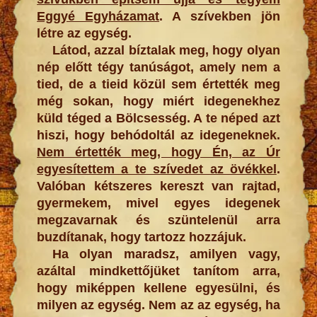
Eggyé Egyházamat
. A szívekben jön
létre az egység.
Látod, azzal bíztalak meg, hogy olyan
nép előtt tégy tanúságot, amely nem a
tied, de a tieid közül sem értették meg
még sokan, hogy miért idegenekhez
küld téged a Bölcsesség. A te néped azt
hiszi, hogy behódoltál az idegeneknek.
Nem értették meg, hogy Én, az Úr
egyesítettem a te szívedet az övékkel
.
Valóban kétszeres kereszt van rajtad,
gyermekem, mivel egyes idegenek
megzavarnak és szüntelenül arra
buzdítanak, hogy tartozz hozzájuk.
Ha olyan maradsz, amilyen vagy,
azáltal mindkettőjüket tanítom arra,
hogy miképpen kellene egyesülni, és
milyen az egység. Nem az az egység, ha