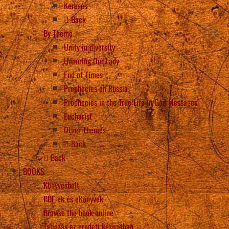
Keresés
Back
By Theme
Unity in diversity
Honoring Our Lady
End of Times
Prophecies on Russia
Prophecies in the True Life in God Messages
Eucharist
Other Themes
Back
Back
BOOKS
Könyvesbolt
PDF-ek és eKönyvek
Browse the book online
Tallózás az eredeti kéziratban