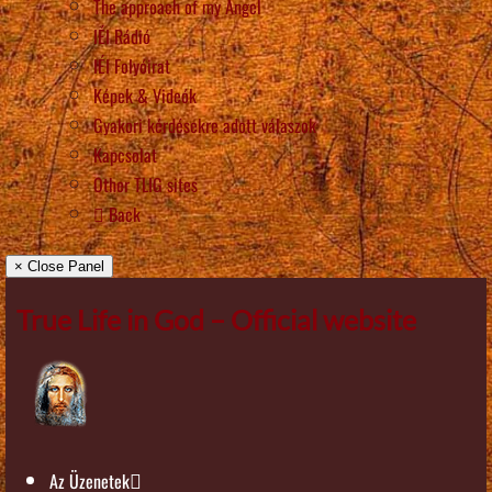
The approach of my Angel
IÉI Rádió
IÉI Folyóirat
Képek & Videók
Gyakori kérdésekre adott válaszok
Kapcsolat
Other TLIG sites
Back
× Close Panel
True Life in God – Official website
Az Üzenetek