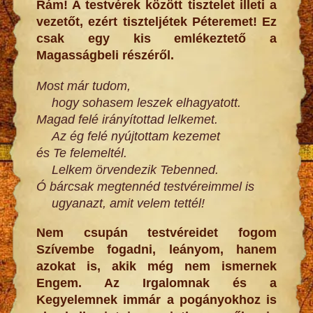
Rám! A testvérek között tisztelet illeti a
vezetőt, ezért tiszteljétek Péteremet! Ez
csak egy kis emlékeztető a
Magasságbeli részéről.
Most már tudom,
hogy sohasem leszek elhagyatott.
Magad felé irányítottad lelkemet.
Az ég felé nyújtottam kezemet
és Te felemeltél.
Lelkem örvendezik Tebenned.
Ó bárcsak megtennéd testvéreimmel is
ugyanazt, amit velem tettél!
Nem csupán testvéreidet fogom
Szívembe fogadni, leányom, hanem
azokat is, akik még nem ismernek
Engem. Az Irgalomnak és a
Kegyelemnek immár a pogányokhoz is