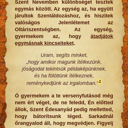
Szent Nevemben különbséget tesztek
egymás között. Az egység az, ha együtt
járultok Szentáldozáshoz, és hiszitek
valóságos Jelenlétemet az
Oltáriszentségben. Az egység,
gyermekem az, hogy
átadjátok
egymásnak kincseiteket
.
Uram, segíts minket,
„hogy amikor magunk ítélkezünk,
jóságodat tekintsük példaképünknek,
és ha fölöttünk ítélkeznek,
1
reménykedjünk az irgalomban.”
Ó gyermekem a te versenyfutásod még
nem ért véget, de ne feledd, Én előtted
állok, Szent Édesanyád pedig melletted,
hogy bátorítsunk téged. Sarkadnál
őrangyalod áll, hogy megvédjen. Figyelj