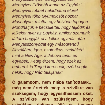
Mennyivel Erősebb lenne az Egyház!
Mennyivel többet haladhatna előre!
Mennyivel több Gyümölcsöt hozna!
Most olyan, mintha egy helyben topogna.
Mondhatjuk-e becsülettel, hogy fejlődik és
lelkeket nyer az Egyház, amikor szemünk
láttára hagyják el a lelkek egymás után
Menyasszonyodat egy másodrendű
filozófiáért, igen, ezoterikus szektákért,
mint a New Age, a Jehova tanúi és
egyebek. Pedig érzem, hogy ezek az
emberek is Téged keresnek, ezért segíts
nekik, hogy Rád találjanak!
Ó galambom, nem hiába tanítottalak…
még nem értették meg: a szívükre van
szükségem, hogy egyesíthessem őket.
A szívükre van szükségem, hogy
szívükben építsem újjá és tegyem