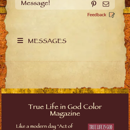
Message!
Pinterest
Email
Feedback
MESSAGES
True Life in God Color
Magazine
Like a modern day "Act of