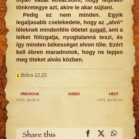
tönkretegye azt, akire le akar sújtani.
Pedig ez nem minden. Egyik
legaljasabb cselekedete, hogy az „alvó”
léleknek mindenféle ötletet
sugall
, ami a
lelket fölizgatja, nyugtalanná teszi, és
így minden békességet elvon tőle. Ezért
kell ébren maradnotok, hogy ne lepjen
meg titeket alvás közben.
Bölcs 12,22
1
PREVIOUS
INDEX
NEXT
1991. április 8.
1991. április 14.
Facebook
X
WhatsA
Share this