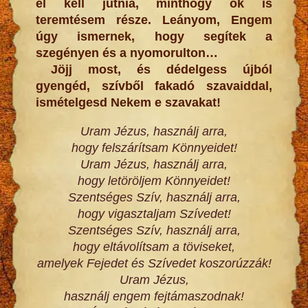
el kell jutnia, minthogy ők is
teremtésem része. Leányom, Engem
úgy ismernek, hogy segítek a
szegényen és a nyomorulton…
Jöjj most, és dédelgess újból
gyengéd, szívből fakadó szavaiddal,
ismételgesd Nekem e szavakat!
Uram Jézus, használj arra,
hogy felszárítsam Könnyeidet!
Uram Jézus, használj arra,
hogy letöröljem Könnyeidet!
Szentséges Szív, használj arra,
hogy vigasztaljam Szívedet!
Szentséges Szív, használj arra,
hogy eltávolítsam a töviseket,
amelyek Fejedet és Szívedet koszorúzzák!
Uram Jézus,
használj engem fejtámaszodnak!