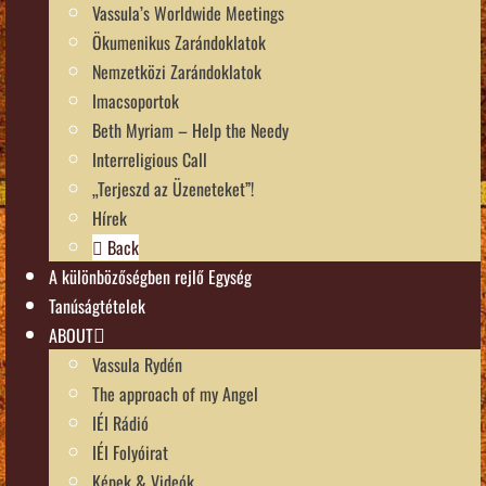
Vassula’s Worldwide Meetings
Ökumenikus Zarándoklatok
Nemzetközi Zarándoklatok
Imacsoportok
Beth Myriam – Help the Needy
Interreligious Call
„Terjeszd az Üzeneteket”!
Hírek
Back
A különbözőségben rejlő Egység
Tanúságtételek
ABOUT
Vassula Rydén
The approach of my Angel
IÉI Rádió
IÉI Folyóirat
Képek & Videók