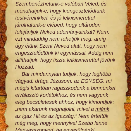
Szembenézhetünk-e valóban Veled, és
mondhatjuk-e, hogy kiengesztelődtünk
testvéreinkkel, és jó lelkiismerettel
járulhatunk-e elébed, hogy oltárodon
felajánljuk Neked adományainkat? Nem,
ezt mindaddig nem tehetjük meg, amíg
úgy élünk Szent Neved alatt, hogy nem
engesztelődtünk ki egymással. Addig nem
állíthatjuk, hogy tiszta lelkiismerettel jövünk
Hozzád.
Bár mindannyian tudjuk, hogy leghőbb
vágyad, drága Jézusom, az
EGYSÉG
, mi
mégis kitartóan ragaszkodunk a bennünket
elválasztó korlátokhoz, és nem vagyunk
elég becsületesek ahhoz, hogy kimondjuk:
„nem akarunk meghajolni, mivel a
miénk
az igaz Hit és az Igazság.” Nem értettük
még meg, hogy mennyivel Szebb lenne
Menyasszonyod, ha egyesülnénk!