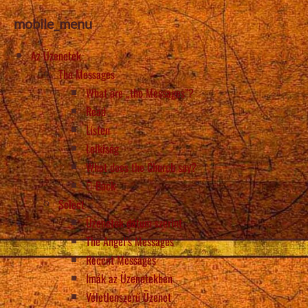
mobile_menu
Az Üzenetek
The Messages
What are „the Messages”?
Read
Listen
Lelkiség
What does the Church say?
Back
Select
Üzenetek dátum szerint
The Angel’s Messages
Recent Messages
Imák az Üzenetekben
Véletlenszerű Üzenet