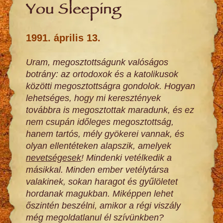
You Sleeping
1991. április 13.
Uram, megosztottságunk valóságos
botrány: az ortodoxok és a katolikusok
közötti megosztottságra gondolok. Hogyan
lehetséges, hogy mi keresztények
továbbra is megosztottak maradunk, és ez
nem csupán időleges megosztottság,
hanem tartós, mély gyökerei vannak, és
olyan ellentéteken alapszik, amelyek
nevetségesek
! Mindenki vetélkedik a
másikkal. Minden ember vetélytársa
valakinek, sokan haragot és gyűlöletet
hordanak magukban. Miképpen lehet
őszintén beszélni, amikor a régi viszály
még megoldatlanul él szívünkben?