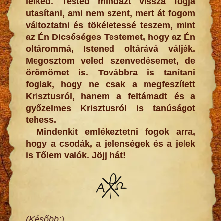
lelked. Tested mindazt vissza fogja
utasítani, ami nem szent, mert át fogom
változtatni és tökéletessé teszem, mint
az Én Dicsőséges Testemet, hogy az Én
oltárommá, Istened oltárává váljék.
Megosztom veled szenvedésemet, de
örömömet is. Továbbra is tanítani
foglak, hogy ne csak a megfeszített
Krisztusról, hanem a feltámadt és a
győzelmes Krisztusról is tanúságot
tehess.
Mindenkit emlékeztetni fogok arra,
hogy a csodák, a jelenségek és a jelek
is Tőlem valók. Jöjj hát!
(Később:)