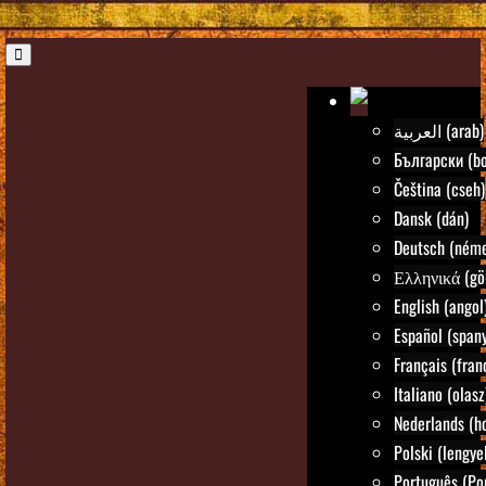
العربية (arab)
Български (bo
Čeština (cseh)
Dansk (dán)
Deutsch (néme
Ελληνικά (gö
English (angol
Español (spany
Français (fran
Italiano (olasz
Nederlands (ho
Polski (lengye
Português (Po