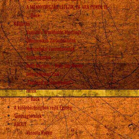
A MENNYORSZÁG LÉTEZIK, DE VAN POKOL IS
Back
Küldetés
Vassula’s Worldwide Meetings
Ökumenikus Zarándoklatok
Nemzetközi Zarándoklatok
Imacsoportok
Beth Myriam – Help the Needy
Interreligious Call
„Terjeszd az Üzeneteket”!
Hírek
Back
A különbözőségben rejlő Egység
Tanúságtételek
ABOUT
Vassula Rydén