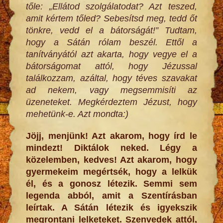
tőle: „Ellátod szolgálatodat? Azt teszed,
amit kértem tőled? Sebesítsd meg, tedd őt
tönkre, vedd el a bátorságát!” Tudtam,
hogy a Sátán rólam beszél. Ettől a
tanítványától azt akarta, hogy vegye el a
bátorságomat attól, hogy Jézussal
találkozzam, azáltal, hogy téves szavakat
ad nekem, vagy megsemmisíti az
üzeneteket. Megkérdeztem Jézust, hogy
mehetünk-e. Azt mondta:)
Jöjj, menjünk! Azt akarom, hogy írd le
mindezt! Diktálok neked. Légy a
közelemben, kedves! Azt akarom, hogy
gyermekeim megértsék, hogy a lelkük
él, és a gonosz létezik. Semmi sem
legenda abból, amit a Szentírásban
leírtak. A Sátán létezik és igyekszik
megrontani lelketeket. Szenvedek attól,