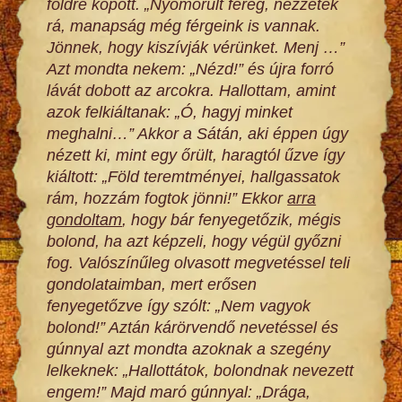
földre köpött. „Nyomorult féreg, nézzetek
rá, manapság még férgeink is vannak.
Jönnek, hogy kiszívják vérünket. Menj …”
Azt mondta nekem: „Nézd!” és újra forró
lávát dobott az arcokra. Hallottam, amint
azok felkiáltanak: „Ó, hagyj minket
meghalni…” Akkor a Sátán, aki éppen úgy
nézett ki, mint egy őrült, haragtól űzve így
kiáltott: „Föld teremtményei, hallgassatok
rám, hozzám fogtok jönni!” Ekkor
arra
gondoltam
, hogy bár fenyegetőzik, mégis
bolond, ha azt képzeli, hogy végül győzni
fog. Valószínűleg olvasott megvetéssel teli
gondolataimban, mert erősen
fenyegetőzve így szólt: „Nem vagyok
bolond!” Aztán kárörvendő nevetéssel és
gúnnyal azt mondta azoknak a szegény
lelkeknek: „Hallottátok, bolondnak nevezett
engem!” Majd maró gúnnyal: „Drága,