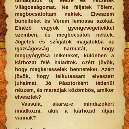
támadjatok új életre és nézzétek
Világosságomat. Ne féljetek Tőlem,
megbocsátottam nektek. Elveszem
bűneiteket és Vérem lemossa azokat.
Elnéző vagyok gyengeségeitekkel
szemben, és megbocsátok nektek.
Jöjjetek és szívjátok magatokba az
igazságosság harmatát, hogy
meggyógyítsa lelketeket, különben a
kárhozat felé haladtok. Azért jövök,
hogy megkeresselek benneteket. Azért
jövök, hogy felkutassam elveszett
juhaimat. Jó Pásztorként tétlenül
nézzem, és maradjak közömbös, amikor
elvesztek?
Vassula, akarsz-e mindazokért
imádkozni, akik a kárhozat útján
vannak?