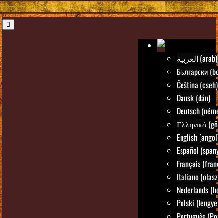
العربية (arab)
Български (bo
Čeština (cseh)
Dansk (dán)
Deutsch (néme
Ελληνικά (gö
English (angol
Español (spany
Français (fran
Italiano (olasz
Nederlands (ho
Polski (lengye
Português (Po