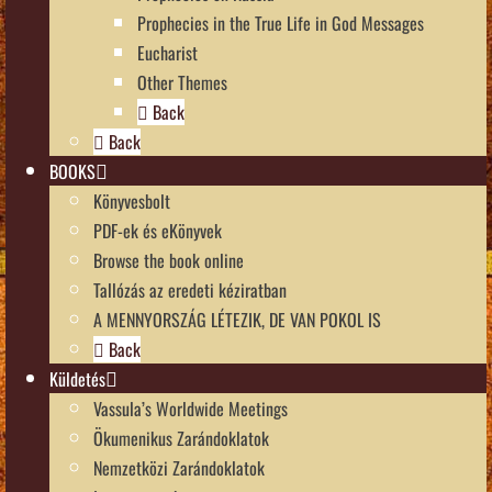
Prophecies in the True Life in God Messages
Eucharist
Other Themes
Back
Back
BOOKS
Könyvesbolt
PDF-ek és eKönyvek
Browse the book online
Tallózás az eredeti kéziratban
A MENNYORSZÁG LÉTEZIK, DE VAN POKOL IS
Back
Küldetés
Vassula’s Worldwide Meetings
Ökumenikus Zarándoklatok
Nemzetközi Zarándoklatok