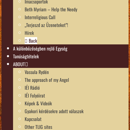
Imacsoportok
Beth Myriam – Help the Needy
Interreligious Call
„Terjeszd az Üzeneteket”!
Hírek
Back
A különbözőségben rejlő Egység
Tanúságtételek
ABOUT
Vassula Rydén
The approach of my Angel
IÉI Rádió
IÉI Folyóirat
Képek & Videók
Gyakori kérdésekre adott válaszok
Kapcsolat
Other TLIG sites