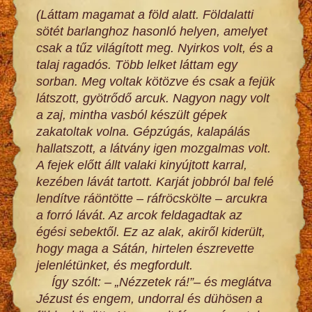
(Láttam magamat a föld alatt. Földalatti
sötét barlanghoz hasonló helyen, amelyet
csak a tűz világított meg. Nyirkos volt, és a
talaj ragadós. Több lelket láttam egy
sorban. Meg voltak kötözve és csak a fejük
látszott, gyötrődő arcuk. Nagyon nagy volt
a zaj, mintha vasból készült gépek
zakatoltak volna. Gépzúgás, kalapálás
hallatszott, a látvány igen mozgalmas volt.
A fejek előtt állt valaki kinyújtott karral,
kezében lávát tartott. Karját jobbról bal felé
lendítve ráöntötte – ráfröcskölte – arcukra
a forró lávát. Az arcok feldagadtak az
égési sebektől. Ez az alak, akiről kiderült,
hogy maga a Sátán, hirtelen észrevette
jelenlétünket, és megfordult.
Így szólt: – „Nézzetek rá!”– és meglátva
Jézust és engem, undorral és dühösen a