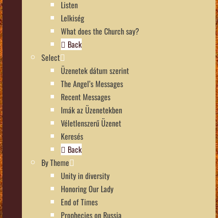
Listen
Lelkiség
What does the Church say?
Back
Select
Üzenetek dátum szerint
The Angel’s Messages
Recent Messages
Imák az Üzenetekben
Véletlenszerű Üzenet
Keresés
Back
By Theme
Unity in diversity
Honoring Our Lady
End of Times
Prophecies on Russia