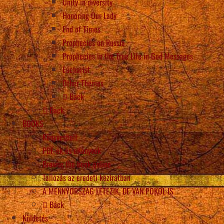
Unity in diversity
Honoring Our Lady
End of Times
Prophecies on Russia
Prophecies in the True Life in God Messages
Eucharist
Other Themes
Back
Back
BOOKS
Könyvesbolt
PDF-ek és eKönyvek
Browse the book online
Tallózás az eredeti kéziratban
A MENNYORSZÁG LÉTEZIK, DE VAN POKOL IS
Back
Küldetés