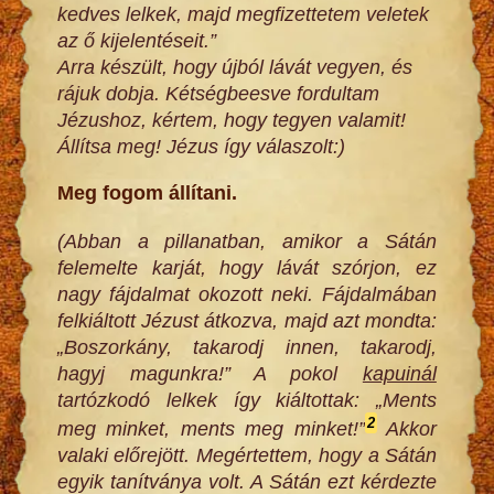
kedves lelkek, majd megfizettetem veletek
az ő kijelentéseit.”
Arra készült, hogy újból lávát vegyen, és
rájuk dobja. Kétségbeesve fordultam
Jézushoz, kértem, hogy tegyen valamit!
Állítsa meg! Jézus így válaszolt:)
Meg fogom állítani.
(Abban a pillanatban, amikor a Sátán
felemelte karját, hogy lávát szórjon, ez
nagy fájdalmat okozott neki. Fájdalmában
felkiáltott Jézust átkozva, majd azt mondta:
„Boszorkány, takarodj innen, takarodj,
hagyj magunkra!” A pokol
kapuinál
tartózkodó lelkek így kiáltottak: „Ments
2
meg minket, ments meg minket!”
Akkor
valaki előrejött. Megértettem, hogy a Sátán
egyik tanítványa volt. A Sátán ezt kérdezte