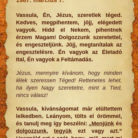
Vassula, Én, Jézus, szeretlek téged.
Kedves, megpihentem, jöjj, elégedett
vagyok. Hidd el Nekem, pihentnek
érzem Magam! Dolgozzunk szeretettel,
és engeszteljünk. Jöjj, megtanítalak az
engesztelésre. Én vagyok az Életadó
Ital, Én vagyok a Feltámadás.
Jézus, mennyire kívánom, hogy minden
lélek szeressen Téged! Rettenetes lehet,
ha ilyen Nagy szeretetre, mint a Tied,
nincs válasz!
Vassula, kívánságomat már elültettem
lelkedben. Leányom, tölts el örömmel,
és tanulj meg így beszélni: „
Menjünk
és
dolgozzunk
,
tegyük
ezt vagy azt.”