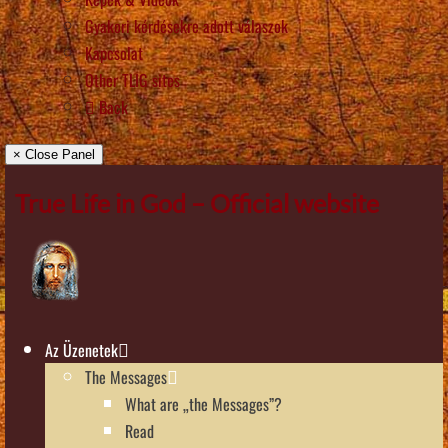
Gyakori kérdésekre adott válaszok
Kapcsolat
Other TLIG sites
Back
× Close Panel
True Life in God – Official website
Az Üzenetek
The Messages
What are „the Messages”?
Read