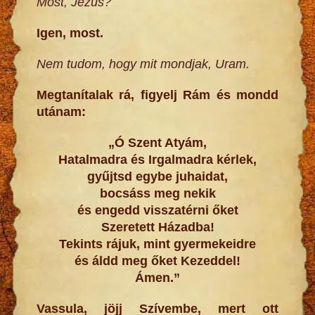
Most, Jézus?
Igen, most.
Nem tudom, hogy mit mondjak, Uram.
Megtanítalak rá, figyelj Rám és mondd
utánam:
„Ó Szent Atyám,
Hatalmadra és Irgalmadra kérlek,
gyűjtsd egybe juhaidat,
bocsáss meg nekik
és engedd visszatérni őket
Szeretett Házadba!
Tekints rájuk, mint gyermekeidre
és áldd meg őket Kezeddel!
Ámen.”
Vassula, jöjj Szívembe, mert ott