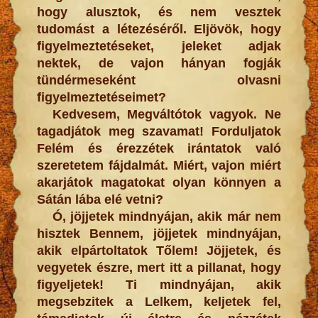
hogy alusztok, és nem vesztek
tudomást a létezéséről. Eljövök, hogy
figyelmeztetéseket, jeleket adjak
nektek, de vajon hányan fogják
tündérmeseként olvasni
figyelmeztetéseimet?
Kedvesem, Megváltótok vagyok. Ne
tagadjátok meg szavamat! Forduljatok
Felém és érezzétek irántatok való
szeretetem fájdalmát. Miért, vajon miért
akarjátok magatokat olyan könnyen a
Sátán lába elé vetni?
Ó, jöjjetek mindnyájan, akik már nem
hisztek Bennem, jöjjetek mindnyájan,
akik elpártoltatok Tőlem! Jöjjetek, és
vegyetek észre, mert itt a pillanat, hogy
figyeljetek! Ti mindnyájan, akik
megsebzitek a Lelkem, keljetek fel,