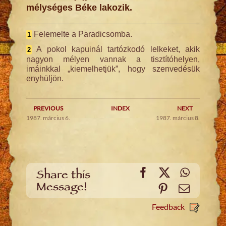
mélységes Béke lakozik.
Felemelte a Paradicsomba.
1
A pokol kapuinál tartózkodó lelkeket, akik
2
nagyon mélyen vannak a tisztítóhelyen,
imáinkkal „kiemelhetjük”, hogy szenvedésük
enyhüljön.
PREVIOUS
INDEX
NEXT
1987. március 6.
1987. március 8.
Facebook
X
WhatsA
Share this
Message!
Pinterest
Email
Feedback