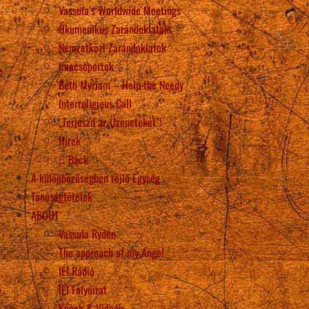
Vassula’s Worldwide Meetings
Ökumenikus Zarándoklatok
Nemzetközi Zarándoklatok
Imacsoportok
Beth Myriam – Help the Needy
Interreligious Call
„Terjeszd az Üzeneteket”!
Hírek
Back
A különbözőségben rejlő Egység
Tanúságtételek
ABOUT
Vassula Rydén
The approach of my Angel
IÉI Rádió
IÉI Folyóirat
Képek & Videók