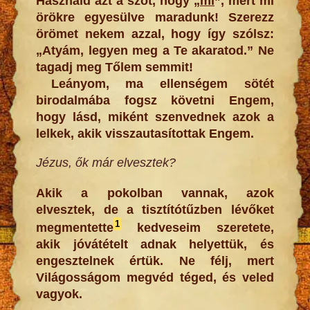
Használd azt a szót, hogy „
mi
”, mert mi
örökre egyesülve maradunk! Szerezz
örömet nekem azzal, hogy így szólsz:
„Atyám, legyen meg a Te akaratod.” Ne
tagadj meg Tőlem semmit!
Leányom, ma ellenségem sötét
birodalmába fogsz követni Engem,
hogy lásd, miként szenvednek azok a
lelkek, akik visszautasítottak Engem.
Jézus, ők már elvesztek?
Akik a pokolban vannak, azok
elvesztek, de a tisztítótűzben lévőket
1
megmentette
kedveseim szeretete,
akik jóvátételt adnak helyettük, és
engesztelnek értük. Ne félj, mert
Világosságom megvéd téged, és veled
vagyok.