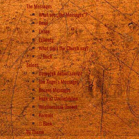
The Messages
What are „the Messages”?
Read
Listen
Lelkiség
What does the Church say?
Back
Select
Üzenetek dátum szerint
The Angel’s Messages
Recent Messages
Imák az Üzenetekben
Véletlenszerű Üzenet
Keresés
Back
By Theme