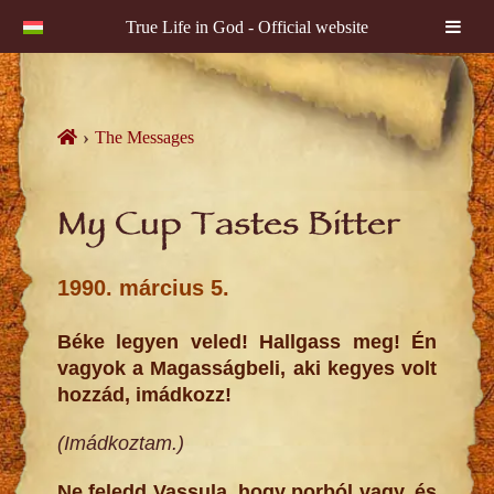
True Life in God - Official website
Skip
to
content
›
The Messages
My Cup Tastes Bitter
1990. március 5.
Béke legyen veled! Hallgass meg! Én
vagyok a Magasságbeli, aki kegyes volt
hozzád, imádkozz!
(Imádkoztam.)
Ne feledd Vassula, hogy porból vagy, és