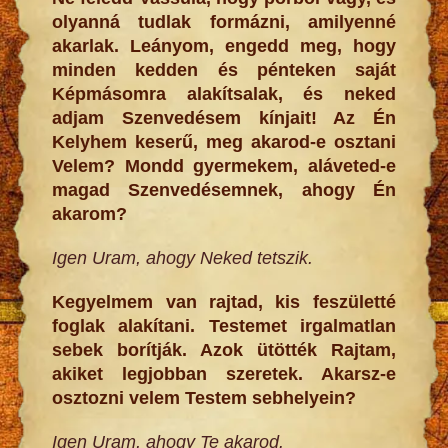
olyanná tudlak formázni, amilyenné
akarlak. Leányom, engedd meg, hogy
minden kedden és pénteken saját
Képmásomra alakítsalak, és neked
adjam Szenvedésem kínjait! Az Én
Kelyhem keserű, meg akarod-e osztani
Velem? Mondd gyermekem, aláveted-e
magad Szenvedésemnek, ahogy Én
akarom?
Igen Uram, ahogy Neked tetszik.
Kegyelmem van rajtad, kis feszületté
foglak alakítani. Testemet irgalmatlan
sebek borítják. Azok ütötték Rajtam,
akiket legjobban szeretek. Akarsz-e
osztozni velem Testem sebhelyein?
Igen Uram, ahogy Te akarod.