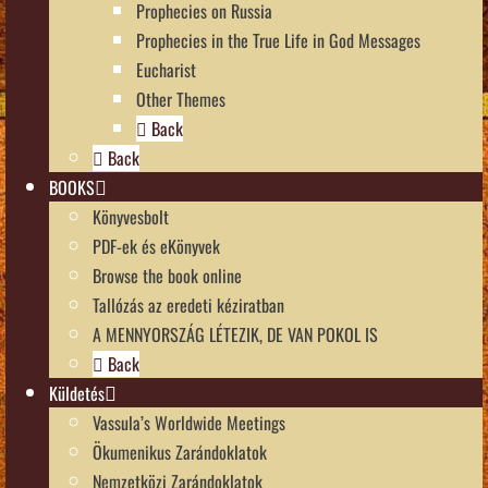
Prophecies on Russia
Prophecies in the True Life in God Messages
Eucharist
Other Themes
Back
Back
BOOKS
Könyvesbolt
PDF-ek és eKönyvek
Browse the book online
Tallózás az eredeti kéziratban
A MENNYORSZÁG LÉTEZIK, DE VAN POKOL IS
Back
Küldetés
Vassula’s Worldwide Meetings
Ökumenikus Zarándoklatok
Nemzetközi Zarándoklatok