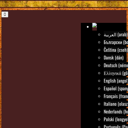
العربية (arab)
Български (bo
Čeština (cseh)
Dansk (dán)
Deutsch (néme
Ελληνικά (gö
English (angol
Español (spany
Français (fran
Italiano (olasz
Nederlands (ho
Polski (lengye
Português (Po