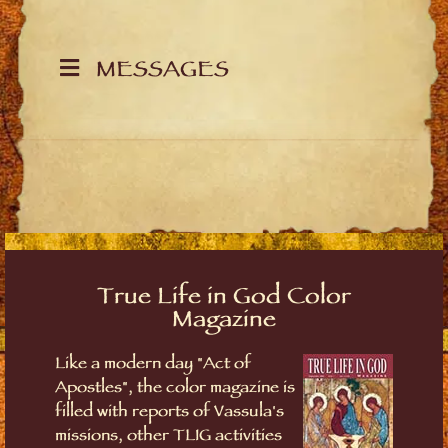
MESSAGES
True Life in God Color
Magazine
Like a modern day "Act of
Apostles", the color magazine is
filled with reports of Vassula's
missions, other TLIG activities