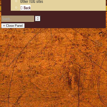
Other TLIG sites
Back
× Close Panel