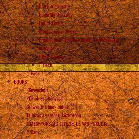
Unity in diversity
Honoring Our Lady
End of Times
Prophecies on Russia
Prophecies in the True Life in God Messages
Eucharist
Other Themes
Back
Back
BOOKS
Könyvesbolt
PDF-ek és eKönyvek
Browse the book online
Tallózás az eredeti kéziratban
A MENNYORSZÁG LÉTEZIK, DE VAN POKOL IS
Back