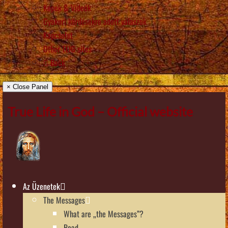
Képek & Videók
Gyakori kérdésekre adott válaszok
Kapcsolat
Other TLIG sites
Back
× Close Panel
True Life in God – Official website
Az Üzenetek
The Messages
What are „the Messages”?
Read