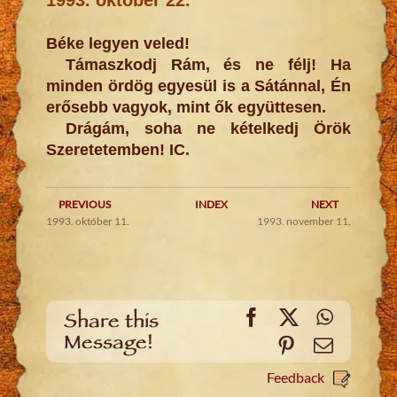
Béke legyen veled!
Támaszkodj Rám, és ne félj! Ha
minden ördög egyesül is a Sátánnal, Én
erősebb vagyok, mint ők együttesen.
Drágám, soha ne kételkedj Örök
Szeretetemben! IC.
PREVIOUS
INDEX
NEXT
1993. október 11.
1993. november 11.
Facebook
X
WhatsA
Share this
Message!
Pinterest
Email
Feedback