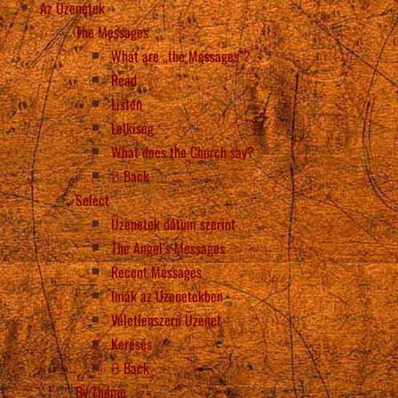
Az Üzenetek
The Messages
What are „the Messages”?
Read
Listen
Lelkiség
What does the Church say?
Back
Select
Üzenetek dátum szerint
The Angel’s Messages
Recent Messages
Imák az Üzenetekben
Véletlenszerű Üzenet
Keresés
Back
By Theme