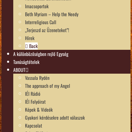
Imacsoportok
Beth Myriam – Help the Needy
Interreligious Call
„Terjeszd az Üzeneteket”!
Hírek
Back
A különbözőségben rejlő Egység
Tanúságtételek
ABOUT
Vassula Rydén
The approach of my Angel
IÉI Rádió
IÉI Folyóirat
Képek & Videók
Gyakori kérdésekre adott válaszok
Kapcsolat