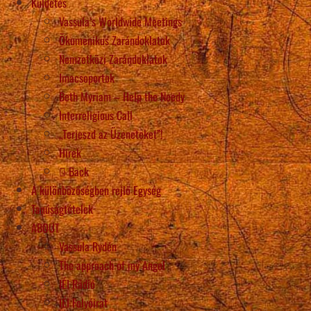
Küldetés
Vassula’s Worldwide Meetings
Ökumenikus Zarándoklatok
Nemzetközi Zarándoklatok
Imacsoportok
Beth Myriam – Help the Needy
Interreligious Call
„Terjeszd az Üzeneteket”!
Hírek
Back
A különbözőségben rejlő Egység
Tanúságtételek
ABOUT
Vassula Rydén
The approach of my Angel
IÉI Rádió
IÉI Folyóirat