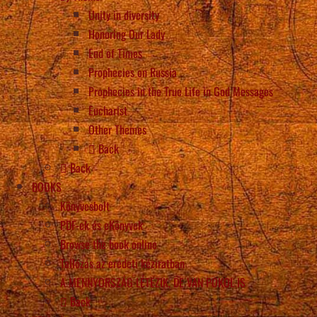
Unity in diversity
Honoring Our Lady
End of Times
Prophecies on Russia
Prophecies in the True Life in God Messages
Eucharist
Other Themes
Back
Back
BOOKS
Könyvesbolt
PDF-ek és eKönyvek
Browse the book online
Tallózás az eredeti kéziratban
A MENNYORSZÁG LÉTEZIK, DE VAN POKOL IS
Back