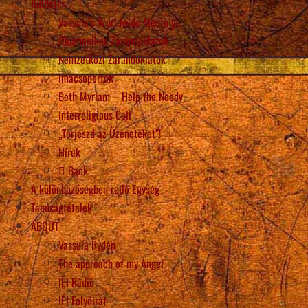
Küldetés
Vassula’s Worldwide Meetings
Ökumenikus Zarándoklatok
Nemzetközi Zarándoklatok
Imacsoportok
Beth Myriam – Help the Needy
Interreligious Call
„Terjeszd az Üzeneteket”!
Hírek
Back
A különbözőségben rejlő Egység
Tanúságtételek
ABOUT
Vassula Rydén
The approach of my Angel
IÉI Rádió
IÉI Folyóirat