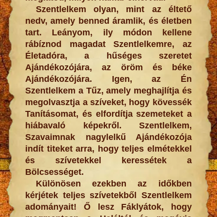
Szentlelkem olyan, mint az éltető
nedv, amely benned áramlik, és életben
tart. Leányom, ily módon kellene
rábíznod magadat Szentlelkemre, az
Életadóra, a hűséges szeretet
Ajándékozójára, az öröm és béke
Ajándékozójára. Igen, az Én
Szentlelkem a Tűz, amely meghajlítja és
megolvasztja a szíveket, hogy kövessék
Tanításomat, és elfordítja szemeteket a
hiábavaló képekről. Szentlelkem,
Szavaimnak nagylelkű Ajándékozója
indít titeket arra, hogy teljes elmétekkel
és szívetekkel keressétek a
Bölcsességet.
Különösen ezekben az időkben
kérjétek teljes szívetekből Szentlelkem
adományait! Ő lesz Fáklyátok, hogy