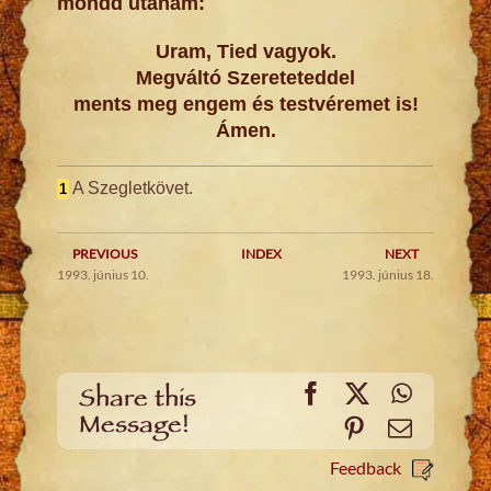
mondd utánam:
Uram, Tied vagyok.
Megváltó Szereteteddel
ments meg engem és testvéremet is!
Ámen.
A Szegletkövet.
1
PREVIOUS
INDEX
NEXT
1993. június 10.
1993. június 18.
Facebook
X
WhatsA
Share this
Message!
Pinterest
Email
Feedback