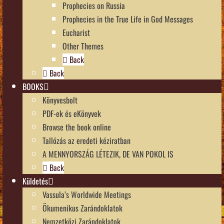
Prophecies on Russia
Prophecies in the True Life in God Messages
Eucharist
Other Themes
Back
Back
BOOKS
Könyvesbolt
PDF-ek és eKönyvek
Browse the book online
Tallózás az eredeti kéziratban
A MENNYORSZÁG LÉTEZIK, DE VAN POKOL IS
Back
Küldetés
Vassula’s Worldwide Meetings
Ökumenikus Zarándoklatok
Nemzetközi Zarándoklatok