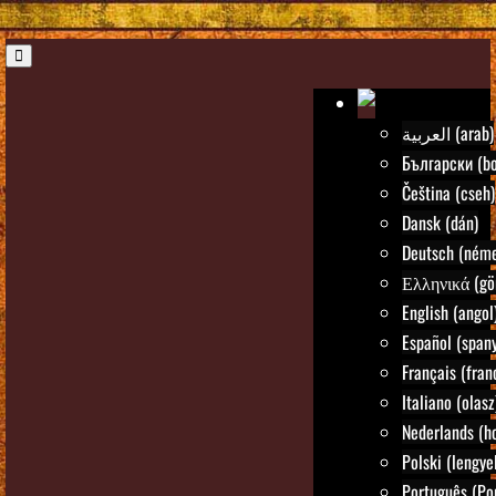
العربية (arab)
Български (bo
Čeština (cseh)
Dansk (dán)
Deutsch (néme
Ελληνικά (gö
English (angol
Español (spany
Français (fran
Italiano (olasz
Nederlands (ho
Polski (lengye
Português (Po