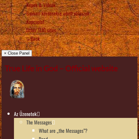
Képek & Videók
Gyakori kérdésekre adott válaszok
Kapcsolat
Other TLIG sites
Back
× Close Panel
True Life in God – Official website
Az Üzenetek
The Messages
What are „the Messages”?
Read