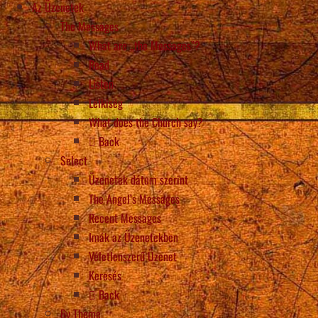
Az Üzenetek
The Messages
What are „the Messages”?
Read
Listen
Lelkiség
What does the Church say?
Back
Select
Üzenetek dátum szerint
The Angel’s Messages
Recent Messages
Imák az Üzenetekben
Véletlenszerű Üzenet
Keresés
Back
By Theme