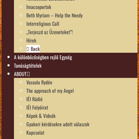
Imacsoportok
Beth Myriam – Help the Needy
Interreligious Call
„Terjeszd az Üzeneteket”!
Hírek
Back
A különbözőségben rejlő Egység
Tanúságtételek
ABOUT
Vassula Rydén
The approach of my Angel
IÉI Rádió
IÉI Folyóirat
Képek & Videók
Gyakori kérdésekre adott válaszok
Kapcsolat