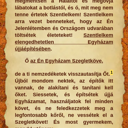
megmentsen a Haláltól és megóvja
lábatokat a botlástól, és ó, mit meg nem
tenne értetek Szentlelkem! Szentlelkem
arra vezet benneteket, hogy az Én
Jelenlétemben és Országom udvarában
töltsétek életeteket!
Szentlelkem
elengedhetetlen Egyházam
újjáépítésében
.
Ő
az Én Egyházam Szegletköve
,
1
de a ti nemzedéketek visszautasítja Őt.
Újból mondom nektek, az építők itt
vannak, de alakítani és tanítani kell
őket. Siessetek, és építsétek újjá
Egyházamat, használjatok fel minden
követ, és ne feledkezzetek meg a
legfontosabb kőről, ne vessétek el a
Szegletkövet! És most gyermekem,