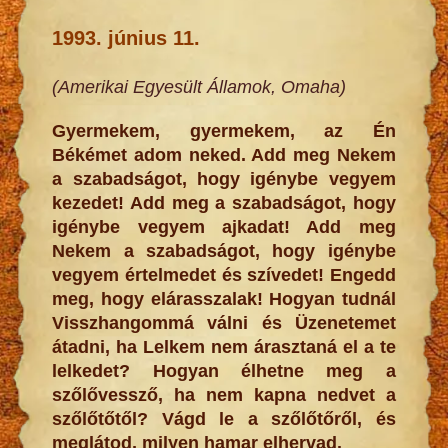
1993. június 11.
(Amerikai Egyesült Államok, Omaha)
Gyermekem, gyermekem, az Én
Békémet adom neked. Add meg Nekem
a szabadságot, hogy igénybe vegyem
kezedet! Add meg a szabadságot, hogy
igénybe vegyem ajkadat! Add meg
Nekem a szabadságot, hogy igénybe
vegyem értelmedet és szívedet! Engedd
meg, hogy elárasszalak! Hogyan tudnál
Visszhangommá válni és Üzenetemet
átadni, ha Lelkem nem árasztaná el a te
lelkedet? Hogyan élhetne meg a
szőlővessző, ha nem kapna nedvet a
szőlőtőtől? Vágd le a szőlőtőről, és
meglátod, milyen hamar elhervad.