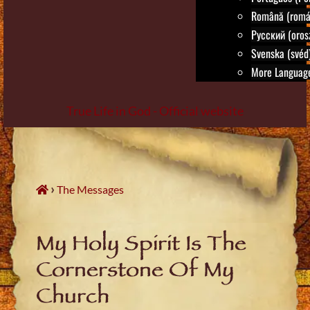
Română (romá
Русский (oros
Svenska (svéd
More Language
True Life in God - Official website
Skip
to
content
›
The Messages
My Holy Spirit Is The
Cornerstone Of My
Church