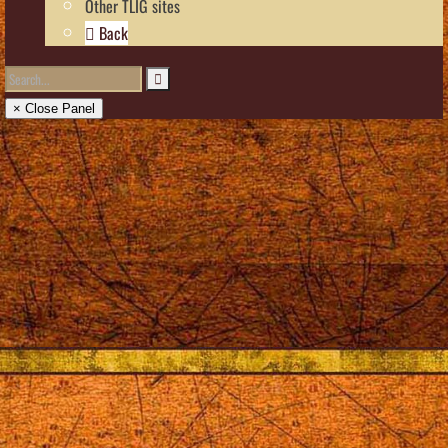
Other TLIG sites
Back
× Close Panel