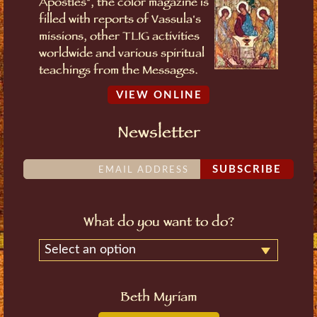
Apostles", the color magazine is
filled with reports of Vassula's
missions, other TLIG activities
worldwide and various spiritual
teachings from the Messages.
VIEW ONLINE
Newsletter
SUBSCRIBE
What do you want to do?
Select an option
Beth Myriam