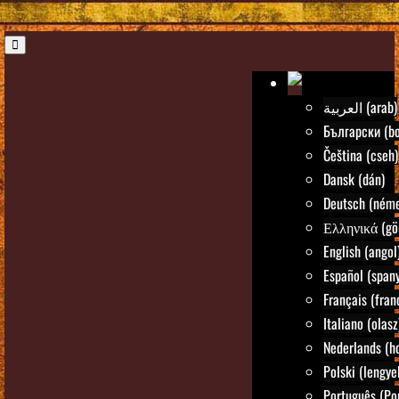
العربية (arab)
Български (bo
Čeština (cseh)
Dansk (dán)
Deutsch (néme
Ελληνικά (gö
English (angol
Español (spany
Français (fran
Italiano (olasz
Nederlands (ho
Polski (lengye
Português (Po