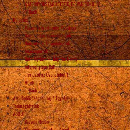
A MENNYORSZÁG LÉTEZIK, DE VAN POKOL IS
Back
Küldetés
Vassula’s Worldwide Meetings
Ökumenikus Zarándoklatok
Nemzetközi Zarándoklatok
Imacsoportok
Beth Myriam – Help the Needy
Interreligious Call
„Terjeszd az Üzeneteket”!
Hírek
Back
A különbözőségben rejlő Egység
Tanúságtételek
ABOUT
Vassula Rydén
The approach of my Angel