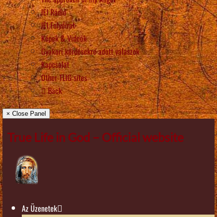
IÉI Rádió
IÉI Folyóirat
Képek & Videók
Gyakori kérdésekre adott válaszok
Kapcsolat
Other TLIG sites
Back
× Close Panel
True Life in God – Official website
Az Üzenetek