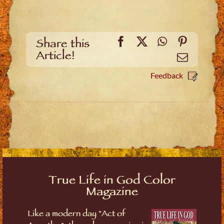
Facebook
X
WhatsApp
Pinteres
Share this
Article!
Email
Feedback
True Life in God Color
Magazine
Like a modern day "Act of