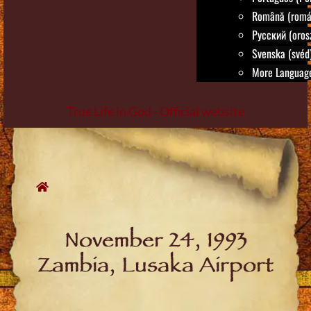
Română (romá
Русский (oros
Svenska (svéd
More Language
True Life in God - Official website
Skip
to
content
November 24, 1993
Zambia, Lusaka Airport