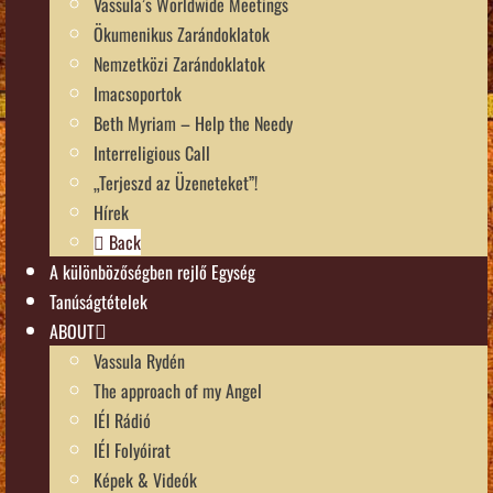
Vassula’s Worldwide Meetings
Ökumenikus Zarándoklatok
Nemzetközi Zarándoklatok
Imacsoportok
Beth Myriam – Help the Needy
Interreligious Call
„Terjeszd az Üzeneteket”!
Hírek
Back
A különbözőségben rejlő Egység
Tanúságtételek
ABOUT
Vassula Rydén
The approach of my Angel
IÉI Rádió
IÉI Folyóirat
Képek & Videók