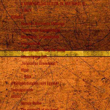
A MENNYORSZÁG LÉTEZIK, DE VAN POKOL IS
Back
Küldetés
Vassula’s Worldwide Meetings
Ökumenikus Zarándoklatok
Nemzetközi Zarándoklatok
Imacsoportok
Beth Myriam – Help the Needy
Interreligious Call
„Terjeszd az Üzeneteket”!
Hírek
Back
A különbözőségben rejlő Egység
Tanúságtételek
ABOUT
Vassula Rydén
The approach of my Angel