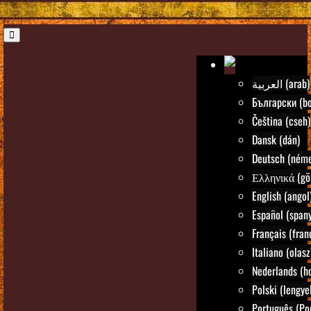
العربية (arab)
Български (bo
Čeština (cseh)
Dansk (dán)
Deutsch (néme
Ελληνικά (gö
English (angol
Español (spany
Français (fran
Italiano (olasz
Nederlands (ho
Polski (lengye
Português (Po