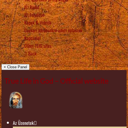
IÉI Rádió
IÉI Folyóirat
Képek & Videók
Gyakori kérdésekre adott válaszok
Kapcsolat
Other TLIG sites
Back
× Close Panel
True Life in God – Official website
Az Üzenetek