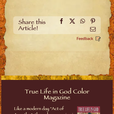
Facebook
X
WhatsApp
Pinteres
Share this
Article!
Email
Feedback
True Life in God Color
Magazine
Like a modern day "Act of