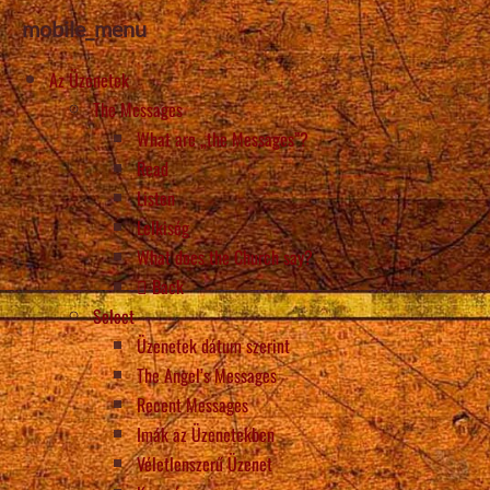
mobile_menu
Az Üzenetek
The Messages
What are „the Messages”?
Read
Listen
Lelkiség
What does the Church say?
Back
Select
Üzenetek dátum szerint
The Angel’s Messages
Recent Messages
Imák az Üzenetekben
Véletlenszerű Üzenet