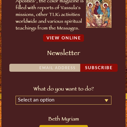
Apostles", the color magazine is
filled with reports of Vassula's
missions, other TLIG activities
worldwide and various spiritual
teachings from the Messages.
VIEW ONLINE
Newsletter
SUBSCRIBE
What do you want to do?
Select an option
Beth Myriam