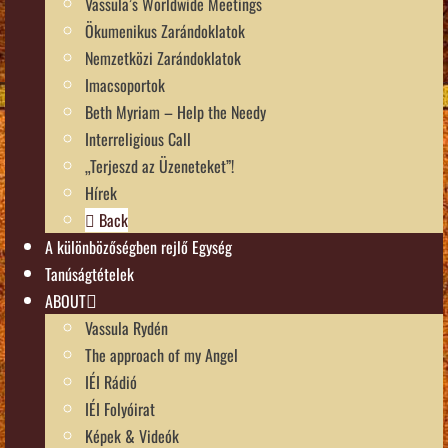
Vassula’s Worldwide Meetings
Ökumenikus Zarándoklatok
Nemzetközi Zarándoklatok
Imacsoportok
Beth Myriam – Help the Needy
Interreligious Call
„Terjeszd az Üzeneteket”!
Hírek
Back
A különbözőségben rejlő Egység
Tanúságtételek
ABOUT
Vassula Rydén
The approach of my Angel
IÉI Rádió
IÉI Folyóirat
Képek & Videók