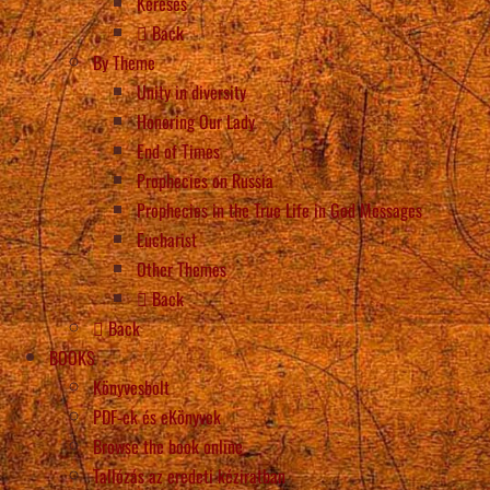
Keresés
Back
By Theme
Unity in diversity
Honoring Our Lady
End of Times
Prophecies on Russia
Prophecies in the True Life in God Messages
Eucharist
Other Themes
Back
Back
BOOKS
Könyvesbolt
PDF-ek és eKönyvek
Browse the book online
Tallózás az eredeti kéziratban