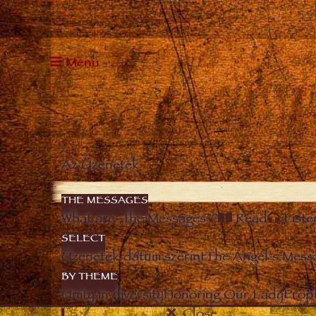
Menu
Az Üzenetek
THE MESSAGES
What are „the Messages”?
Read
Liste
SELECT
Üzenetek dátum szerint
The Angel’s Mess
BY THEME
Unity in diversity
Honoring Our Lady
Prop
Close