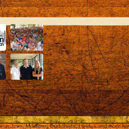
eply touched millions of souls around the world. P
 and most importantly the real and lasting life chan
from several denominations have also given witness t
ians. Jews, Moslems, Buddhists, Hindus and more hav