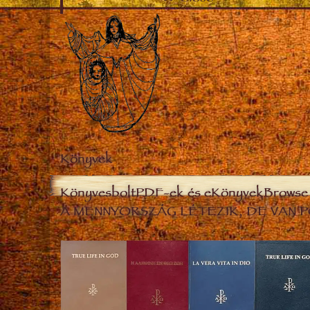
Könyvek
Könyvesbolt
PDF-ek és eKönyvek
Browse 
A MENNYORSZÁG LÉTEZIK, DE VAN P