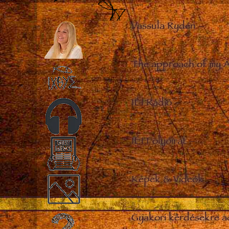
Vassula Rydén
–
The approach of my 
IÉI Rádió
–
IÉI Folyóirat
–
Képek & Videók
–
Gyakori kérdésekre a