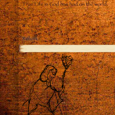
True Life in God has had on the world.
Close
Rólunk