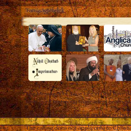
Tanúságtételek
The Messages of True Life in God have de
have given testimony to miracles, healings
Christian clergy, religious and hierarchy 
The calling does not apply only to Christ