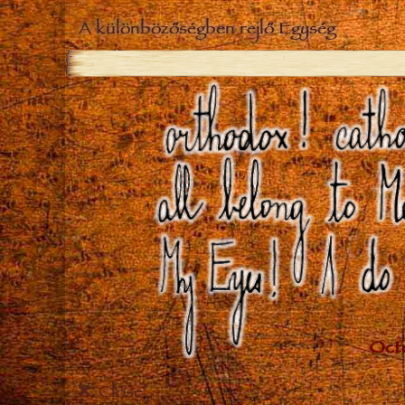
A különbözőségben rejlő Egység
Close