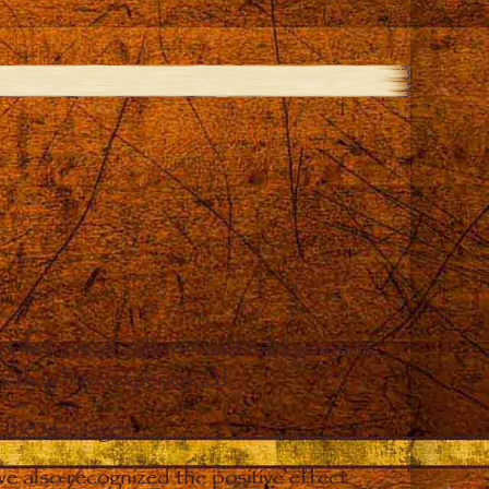
eople from all cultures and backgrounds
ges they have experienced.
o the Messages.
e also recognized the positive effect