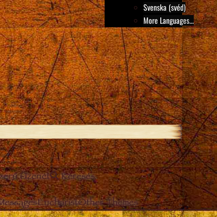
Svenska (svéd)
More Languages...
szerű Üzenet
Keresés
 Messages
Eucharist
Other Themes