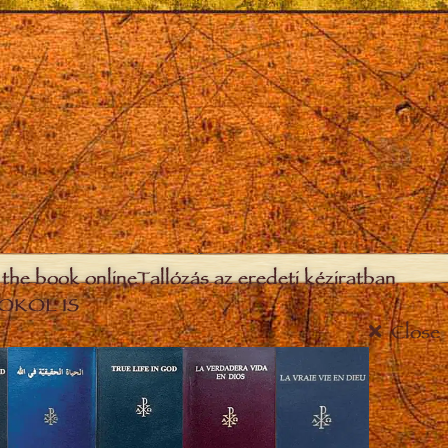
the book online
Tallózás az eredeti kéziratban
OKOL IS
Close