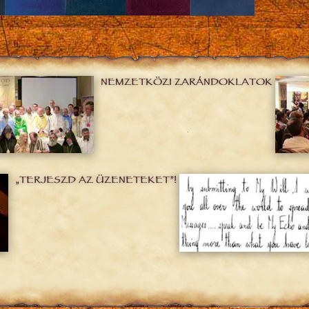
NEMZETKÖZI ZARÁNDOKLATOK
„TERJESZD AZ ÜZENETEKET”!