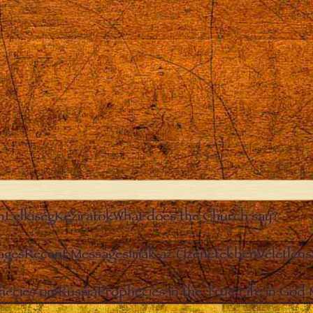
n
Lelkiség
Kéziratok
What does the Church say?
ages
Recent Messages
Imák az Üzenetekben
Véletlen
hecies on Russia
Prophecies in the True Life in God