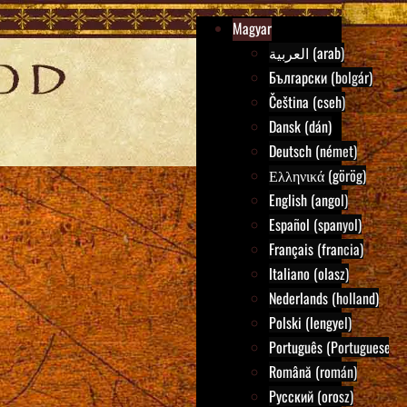
Magyar
العربية (arab)
Български (bolgár)
Čeština (cseh)
Dansk (dán)
Deutsch (német)
Ελληνικά (görög)
English (angol)
Español (spanyol)
Français (francia)
Italiano (olasz)
Nederlands (holland)
Polski (lengyel)
Português (Portuguese)
Română (román)
Русский (orosz)