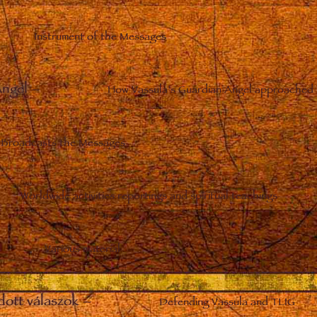
Instrument of the Messages
Angel
–
How Vassula’s Guardian Angel approached 
Broadcasts the Messages
Worldwide activities reportings and spiritual teachings
Various material
dott válaszok
–
Defending Vassula and TLIG