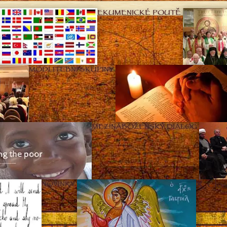
EKUMENICKÉ POUTĚ
MODLITEBNÍ SKUPINY
MEZINÁBOŽENSKÝ DIALOG
Clos
NOVINKY