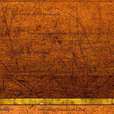
Instrument of the Messages
–
How Vassula’s Guardian Angel approached her
Broadcasts the Messages
Worldwide activities reportings and spiritual teachings
Various material
ázky
–
Defending Vassula and TLIG