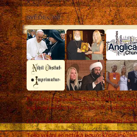
Close
SVĚDECTVÍ
Poselství Opravdový život v Bohu hluboce
vydávají svědectví o zázracích, uzdravení
O Poselstvích svědčí také křesťanští duch
Toto volání se netýká pouze křesťanů, ale