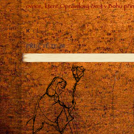
ovoce, které Opravdový život v Bohu přin
Close
PŘEČTĚTE SI