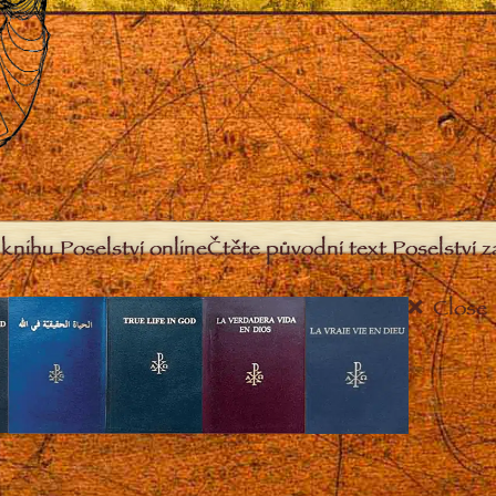
knihu Poselství online
Čtěte původní text Poselství 
Close