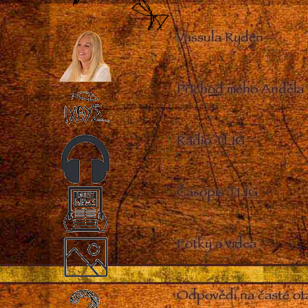
Vassula Rydén
–
Příchod mého Anděla
Rádio TLIG
–
Časopis TLIG
–
Fotky a videa
–
Odpovědi na časté ot