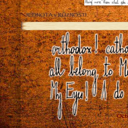
JEDNOTA v RŮZNOSTI