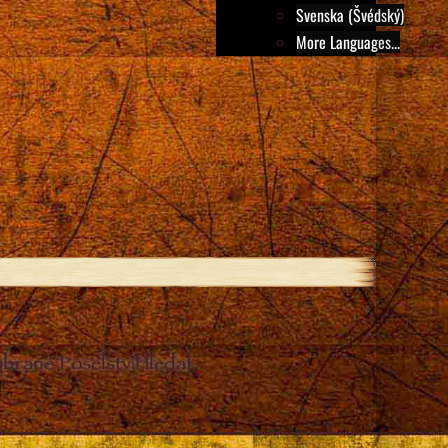
Svenska (Švédský)
More Languages...
ybrané Poselství
Hledat