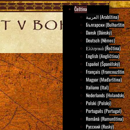
Čeština
العربية (Arabština)
Български (Bulharština)
Dansk (Dánský)
Deutsch (Němec)
Ελληνικά (Řečtina)
English (Angličtina)
Español (Španělský)
Français (Francouzština)
Magyar (Maďarština)
Italiano (Ital)
Nederlands (Holandský)
Polski (Polský)
Português (Portugal)
Română (Rumunština)
Русский (Ruský)