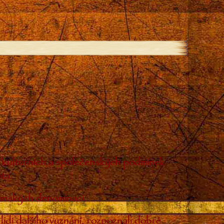
ch kulturních a společenských podmínek
ta.
sťanských denominací.
lidí dalšího vyznání, rozpoznali dobré