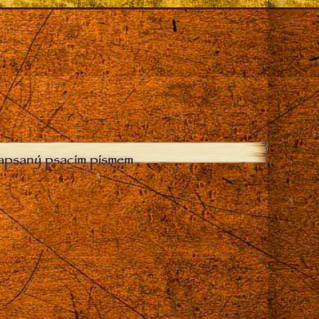
zapsaný psacím písmem