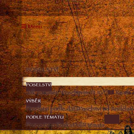
Menu
POSELSTVÍ
POSELSTVÍ
Jak rozumět “Poselstvím TLIG”?
Read
VÝBĚR
Poselství podle data
Poselství od Anděla
P
PODLE TÉMATU
IMAGE
Proroctví o Rusku
Další témata