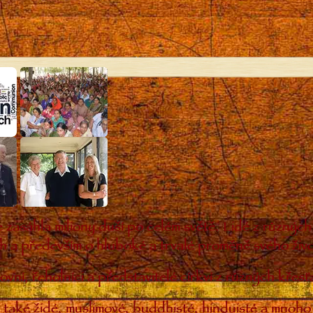
 zasáhla miliony duší po celém světě. Lidé z různý
ch a především o hluboké a trvalé proměně svého živo
ovní, řeholníci a představitelé církví z různých kře
 také židé, muslimové, buddhisté, hinduisté a mnoho 