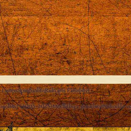
Listen
Spiritualita
Rukopis Poselství
oselství (2003-2023)
Modlitby z poselství
Nahodile v
Close