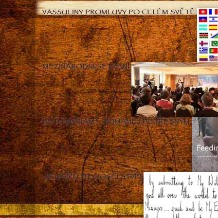
VASSULINY PROMLUVY PO CELÉM SVĚTĚ
MEZINÁRODNÍ SETKÁNÍ
BETH MYRIAM – POMÁHEJ POTŘEBNÝM
„ROZŠIŘUJTE POSELSTVÍ“!