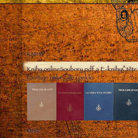
KNIHY
Knihy online
Soubory pdf a E-knihy
Čtěte 
Existuje nebe, ale i peklo
MISE