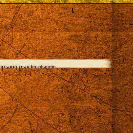
zapsaný psacím písmem