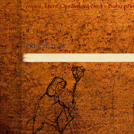
ovoce, které Opravdový život v Bohu přin
Close
PŘEČTĚTE SI