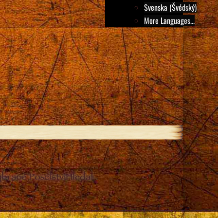
Svenska (Švédský)
More Languages...
ybrané Poselství
Hledat