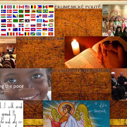
EKUMENICKÉ POUTĚ
MODLITEBNÍ SKUPINY
MEZINÁBOŽENSKÝ DIALOG
Clos
NOVINKY