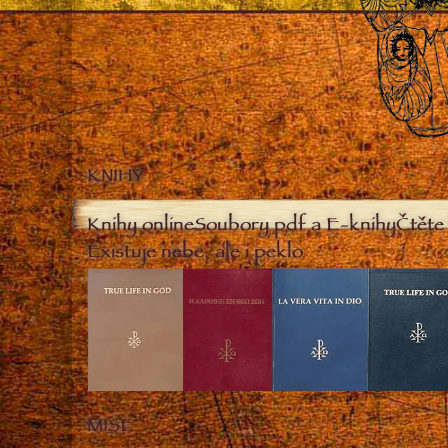
KNIHY
Knihy online
Soubory pdf a E-knihy
Čtěte 
Existuje nebe, ale i peklo
MISE