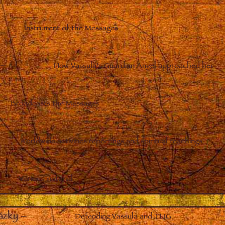
Instrument of the Messages
–
How Vassula’s Guardian Angel approached her
Broadcasts the Messages
Worldwide activities reportings and spiritual teachings
Various material
ázky
–
Defending Vassula and TLIG