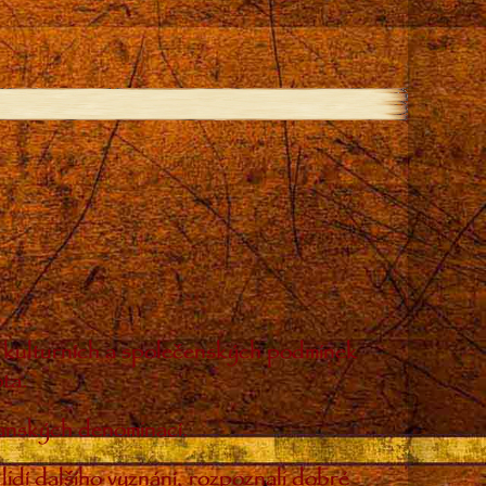
ch kulturních a společenských podmínek
ta.
sťanských denominací.
lidí dalšího vyznání, rozpoznali dobré