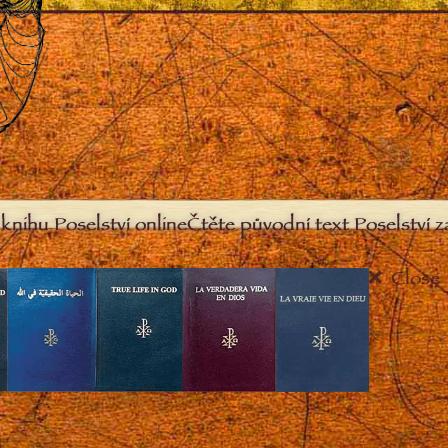
knihu Poselství online
Čtěte původní text Poselství 
Close