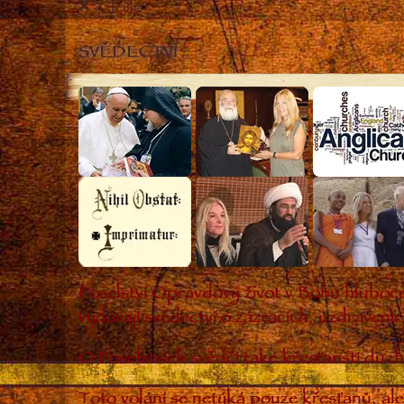
Close
SVĚDECTVÍ
Poselství Opravdový život v Bohu hluboce
vydávají svědectví o zázracích, uzdravení
O Poselstvích svědčí také křesťanští duch
Toto volání se netýká pouze křesťanů, ale