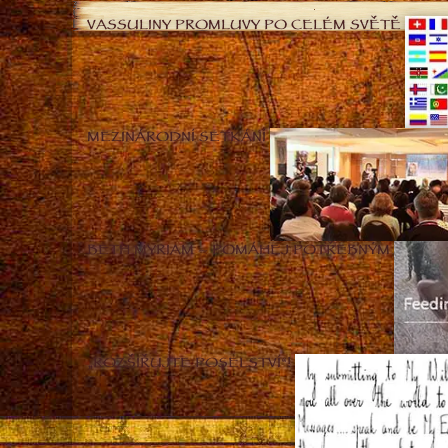
VASSULINY PROMLUVY PO CELÉM SVĚTĚ
MEZINÁRODNÍ SETKÁNÍ
BETH MYRIAM – POMÁHEJ POTŘEBNÝM
„ROZŠIŘUJTE POSELSTVÍ“!