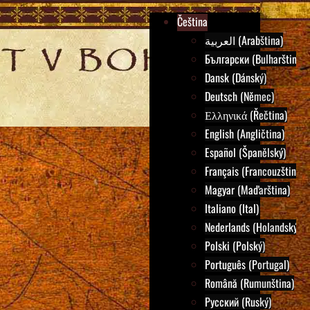
Čeština
العربية (Arabština)
Български (Bulharština)
Dansk (Dánský)
Deutsch (Němec)
Ελληνικά (Řečtina)
English (Angličtina)
Español (Španělský)
Français (Francouzština)
Magyar (Maďarština)
Italiano (Ital)
Nederlands (Holandský)
Polski (Polský)
Português (Portugal)
Română (Rumunština)
Русский (Ruský)