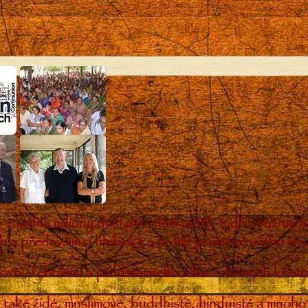
 zasáhla miliony duší po celém světě. Lidé z různý
ch a především o hluboké a trvalé proměně svého živo
ovní, řeholníci a představitelé církví z různých kře
 také židé, muslimové, buddhisté, hinduisté a mnoho 