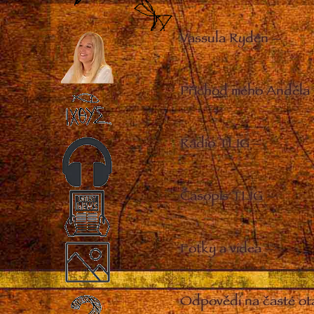
Vassula Rydén
–
Příchod mého Anděla
Rádio TLIG
–
Časopis TLIG
–
Fotky a videa
–
Odpovědi na časté ot