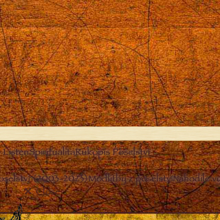
Listen
Spiritualita
Rukopis Poselství
oselství (2003-2023)
Modlitby z poselství
Nahodile v
Close