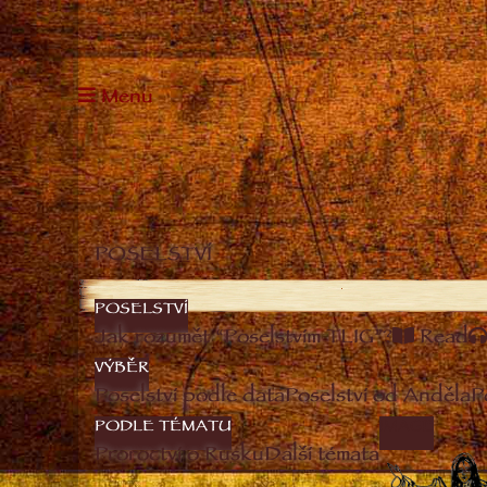
Menu
POSELSTVÍ
POSELSTVÍ
Jak rozumět “Poselstvím TLIG”?
Read
VÝBĚR
Poselství podle data
Poselství od Anděla
P
PODLE TÉMATU
IMAGE
Proroctví o Rusku
Další témata