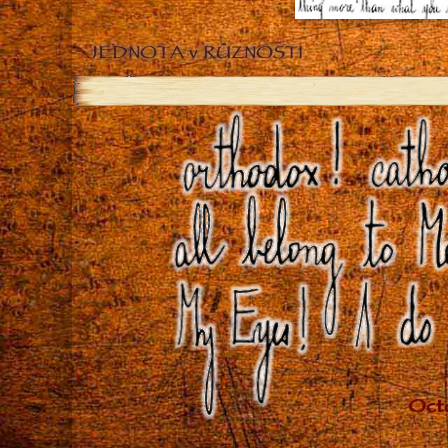
JEDNOTA v RŮZNOSTI