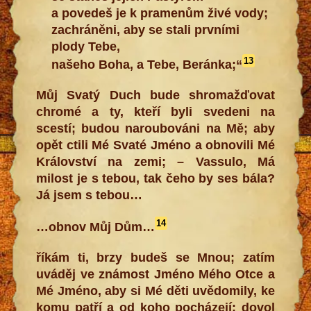
a povedeš je k pramenům živé vody;
zachráněni, aby se stali prvními
plody Tebe,
13
našeho Boha, a Tebe, Beránka;“
Můj Svatý Duch bude shromažďovat
chromé a ty, kteří byli svedeni na
scestí; budou naroubováni na Mě; aby
opět ctili Mé Svaté Jméno a obnovili Mé
Království na zemi; – Vassulo, Má
milost je s tebou, tak čeho by ses bála?
Já jsem s tebou…
14
…obnov Můj Dům…
říkám ti, brzy budeš se Mnou; zatím
uváděj ve známost Jméno Mého Otce a
Mé Jméno, aby si Mé děti uvědomily, ke
komu patří a od koho pocházejí; dovol