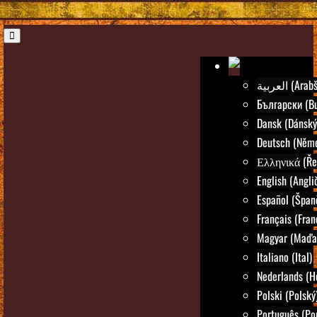
العربية (Ar
Български (Bu
Dansk (Dánský
Deutsch (Něm
Ελληνικά (Ře
English (Angli
Español (Špan
Français (Fran
Magyar (Maďar
Italiano (Ital)
Nederlands (H
Polski (Polský
Português (Po