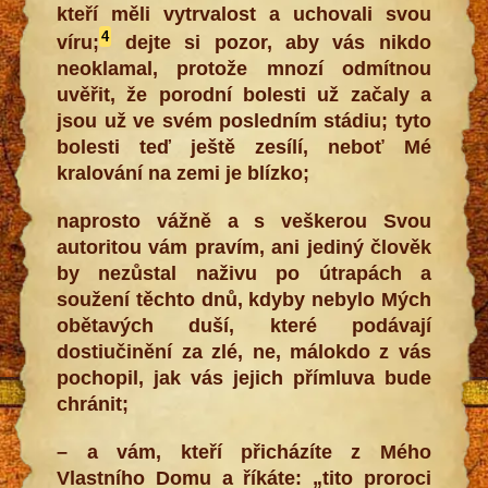
kteří měli vytrvalost a uchovali svou
4
víru;
dejte si pozor, aby vás nikdo
neoklamal, protože mnozí odmítnou
uvěřit, že porodní bolesti už začaly a
jsou už ve svém posledním stádiu; tyto
bolesti teď ještě zesílí, neboť Mé
kralování na zemi je blízko;
naprosto vážně a s veškerou Svou
autoritou vám pravím, ani jediný člověk
by nezůstal naživu po útrapách a
soužení těchto dnů, kdyby nebylo Mých
obětavých duší, které podávají
dostiučinění za zlé, ne, málokdo z vás
pochopil, jak vás jejich přímluva bude
chránit;
– a vám, kteří přicházíte z Mého
Vlastního Domu a říkáte: „tito proroci