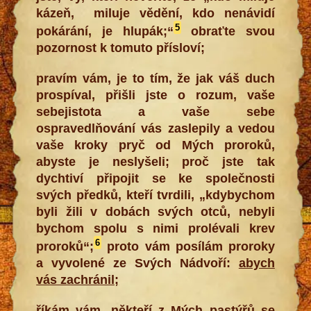
kázeň, miluje vědění, kdo nenávidí
5
pokárání, je hlupák;“
obraťte svou
pozornost k tomuto přísloví;
pravím vám, je to tím, že jak váš duch
prospíval, přišli jste o rozum, vaše
sebejistota a vaše sebe
ospravedlňování vás zaslepily a vedou
vaše kroky pryč od Mých proroků,
abyste je neslyšeli; proč jste tak
dychtiví připojit se ke společnosti
svých předků, kteří tvrdili, „kdybychom
byli žili v dobách svých otců, nebyli
bychom spolu s nimi prolévali krev
6
proroků“;
proto vám posílám proroky
a vyvolené ze Svých Nádvoří:
abych
vás zachránil;
říkám vám,
někteří z Mých pastýřů se