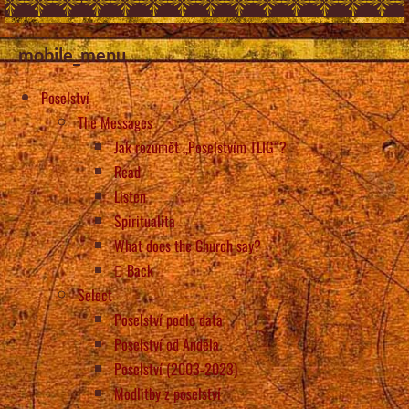
mobile_menu
Poselství
The Messages
Jak rozumět „Poselstvím TLIG“?
Read
Listen
Spiritualita
What does the Church say?
Back
Select
Poselství podle data
Poselství od Anděla
Poselství (2003-2023)
Modlitby z poselství