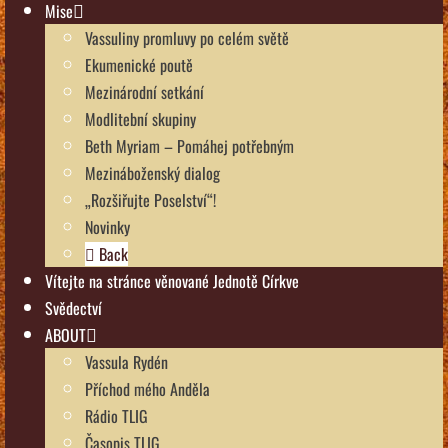
Mise
Vassuliny promluvy po celém světě
Ekumenické poutě
Mezinárodní setkání
Modlitební skupiny
Beth Myriam – Pomáhej potřebným
Mezináboženský dialog
„Rozšiřujte Poselství“!
Novinky
Back
Vítejte na stránce věnované Jednotě Církve
Svědectví
ABOUT
Vassula Rydén
Příchod mého Anděla
Rádio TLIG
Časopis TLIG