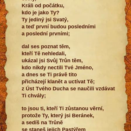
Králi od počátku,
kdo je jako Ty?
Ty jediný jsi Svatý,
a teď první budou posledními
a poslední prvními;
dal ses poznat těm,
kteří Tě nehledali,
ukázal jsi Svůj Trůn těm,
kdo nikdy nectili Tvé Jméno,
a dnes se Ti právě tito
přicházejí klanět a uctívat Tě;
z Úst Tvého Ducha se naučili vzdávat
Ti chvály;
to jsou ti, kteří Ti zůstanou věrní,
protože Ty, který jsi Beránek,
a sedíš na Trůně
se staneš jejich Pastýřem