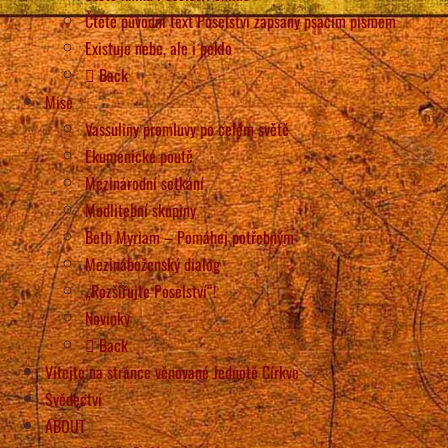
Čtěte původní text Poselství zapsaný psacím písmem
Existuje nebe, ale i peklo
Back
Mise
Vassuliny promluvy po celém světě
Ekumenické poutě
Mezinárodní setkání
Modlitební skupiny
Beth Myriam – Pomáhej potřebným
Mezináboženský dialog
„Rozšiřujte Poselství“!
Novinky
Back
Vítejte na stránce věnované Jednotě Církve
Svědectví
ABOUT