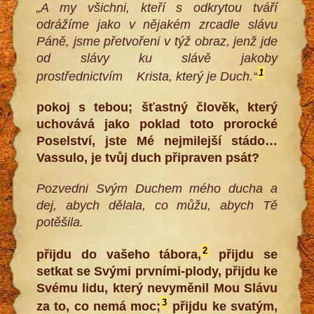
„A my všichni, kteří s odkrytou tváří
odrážíme jako v nějakém zrcadle slávu
Páně, jsme přetvořeni v týž obraz, jenž jde
od slávy ku slávě jakoby
1
prostřednictvím
Krista, který je Duch.“
pokoj s tebou; šťastný člověk, který
uchovává jako poklad toto prorocké
Poselství, jste Mé nejmilejší stádo…
Vassulo, je tvůj duch připraven psát?
Pozvedni Svým Duchem mého ducha a
dej, abych dělala, co můžu, abych Tě
potěšila.
2
přijdu do vašeho tábora,
přijdu se
setkat se Svými prvními-plody, přijdu ke
Svému lidu, který nevyměnil Mou Slávu
3
za to, co nemá moc;
přijdu ke svatým,