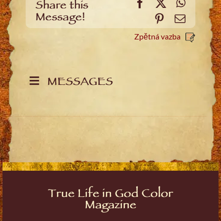
Facebook
X
WhatsA
Share this
Message!
Pinterest
Email
Zpětná vazba
MESSAGES
True Life in God Color
Magazine