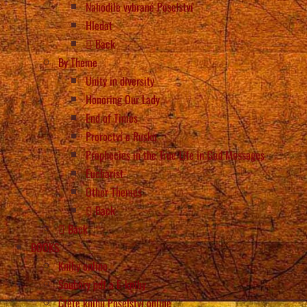
Nahodile vybrané Poselství
Hledat
Back
By Theme
Unity in diversity
Honoring Our Lady
End of Times
Proroctví o Rusku
Prophecies in the True Life in God Messages
Eucharist
Other Themes
Back
Back
BOOKS
Knihy online
Soubory pdf a E-knihy
Čtěte knihu Poselství online