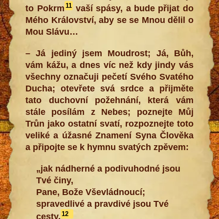
11
to Pokrm
vaší spásy, a bude přijat do
Mého Království, aby se se Mnou dělil o
Mou Slávu…
– Já jediný jsem Moudrost; Já, Bůh,
vám kážu, a dnes víc než kdy jindy vás
všechny označuji pečetí Svého Svatého
Ducha; otevřete svá srdce a přijměte
tato duchovní požehnání, která vám
stále posílám z Nebes; poznejte Můj
Trůn jako ostatní svatí, rozpoznejte toto
veliké a úžasné Znamení Syna Člověka
a připojte se k hymnu svatých zpěvem:
„jak nádherné a podivuhodné jsou
Tvé činy,
Pane, Bože Vševládnoucí;
spravedlivé a pravdivé jsou Tvé
12
cesty,