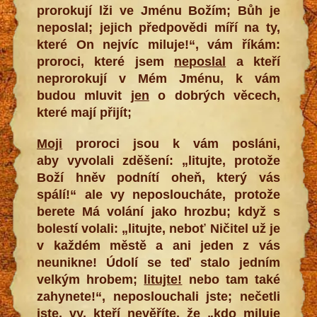
prorokují lži ve Jménu Božím; Bůh je
neposlal; jejich předpovědi míří na ty,
které On nejvíc miluje!“, vám říkám:
proroci, které jsem
neposlal
a kteří
neprorokují v Mém Jménu, k vám
budou mluvit
jen
o dobrých věcech,
které mají přijít;
Moji
proroci jsou k vám posláni,
aby vyvolali zděšení: „litujte, protože
Boží hněv podnítí oheň, který vás
spálí!“ ale vy neposloucháte, protože
berete Má volání jako hrozbu; když s
bolestí volali: „litujte, neboť Ničitel už je
v každém městě a ani jeden z vás
neunikne! Údolí se teď stalo jedním
velkým hrobem;
litujte!
nebo tam také
zahynete!“, neposlouchali jste; nečetli
jste, vy, kteří nevěříte, že „kdo miluje