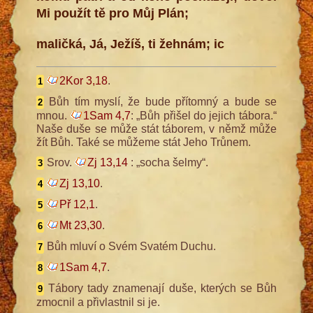
Mi použít tě pro Můj Plán;
maličká, Já, Ježíš, ti žehnám; ic
2Kor 3,18
.
1
Bůh tím myslí, že bude přítomný a bude se
2
mnou.
1Sam 4,7
: „Bůh přišel do jejich tábora.“
Naše duše se může stát táborem, v němž může
žít Bůh. Také se můžeme stát Jeho Trůnem.
Srov.
Zj 13,14
: „socha šelmy“.
3
Zj 13,10
.
4
Př 12,1
.
5
Mt 23,30
.
6
Bůh mluví o Svém Svatém Duchu.
7
1Sam 4,7
.
8
Tábory tady znamenají duše, kterých se Bůh
9
zmocnil a přivlastnil si je.