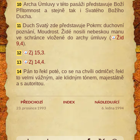
Archa Úmluvy v této pasáži představuje Boží
10
Přítomnost a stejně tak i Svatého Božího
Ducha.
Duch Svatý zde představuje Pokrm: duchovní
11
poznání, Moudrost. Židé nosili nebeskou manu
ve schránce vložené do archy úmluvy (
Žid
9,4
).
Zj 15,3
.
12
Zj 14,4
.
13
Pán to řekl poté, co se na chvíli odmlčel; řekl
14
to velmi vážným, ale klidným tónem, majestátně
a s autoritou.
PŘEDCHOZÍ
INDEX
NÁDLEDUJÍCÍ
23. prosince 1993
6. ledna 1994