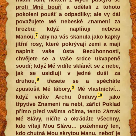
proti Mně bouří
a udělali z tohoto
pokolení poušť a odpadlíky; ale vy dál
považujete Mé nebeské Znamení za
hrozbu; když naplňuji nebesa
7
Manou,
aby na vás skanula jako kapky
jitřní rosy, které pokrývají zemi a mají
naplnit vaše ústa Bezúhonností,
chvějete se a vaše srdce ukvapeně
soudí; když Mě vidíte sklánět se z nebe,
jak se usídluji v jedné duši za
8
druhou,
třesete se a spěcháte
9
zpustošit Mé tábory,
Mé vlastnictví…
10
když vidíte Archu Úmluvy
jako
třpytivé Znamení na nebi, zářící Poklad
přímo před vašima očima, tento Zázrak
Mé Slávy, ničíte a okrádáte všechny,
kdo vítají Mou Slávu… požehnaný ten,
kdo chutná Mou skrytou Manu, neboť je