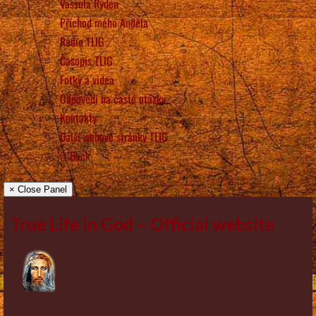
Vassula Rydén
Příchod mého Anděla
Rádio TLIG
Časopis TLIG
Fotky a videa
Odpovědi na časté otázky
Kontakty
Další webové stránky TLIG
Back
× Close Panel
True Life in God – Official website