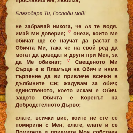
прославяш Ме, любима;
Благодаря Ти, Господи мой!
не забравяй никога, че Аз те водя,
имай Ми доверие;
онези, които Ме
обичат ще се научат да растат в
Обичта Ми, така че на свой ред да
могат да доведат и други при Мен, за
да Ме обикнат;
Свещеното Ми
Сърце е в Пламъци на Обич и няма
търпение да ви привлече всички в
дълбините Си; жадувам за обич;
единственото, което искам е Обич,
защото
Обичта е Коренът на
Добродетелното Дърво
;
елате, всички вие, коите не сте се
помирили с Мен, елате, елате и се
Помирете и приемете Моя собствен