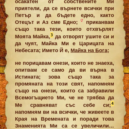
осакатен от собствените Ми
приятели, да се върнете всички при
Петър и да бъдете едно, както
Отецът и Аз сме Едно;
приканвам
също така тези, които отхвърлят
3
Моята Майка,
да отворят ушите си и
да чуят, Майка Ми е Царицата на
Небесата; Името Й е,
Майка на Бога
;
не порицавам онези, които не знаеха,
опитвам се само да ви върна в
Истината; зова също така за
промяната на този свят, напомням
също на онези, които са забравили
Всемогъщието Ми, че не трябва да
4
Ме сравняват със себе си;
напомням ви на всички, че живеете в
Края на Времената и поради това
Знаменията Ми са се увеличили…