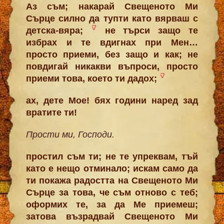
Аз съм; накарай Свещеното Ми
Сърце силно да тупти като вярваш с
детска-вяра;
не търси защо те
избрах и те вдигнах при Мен…
просто приеми, без защо и как; не
повдигай никакви въпроси, просто
приеми това, което ти дадох;
ах, дете Мое! бях години наред зад
вратите ти!
Прости ми, Господи.
простил съм ти; не те упреквам, тъй
като е нещо отминало; искам само да
ти покажа радостта на Свещеното Ми
Сърце за това, че съм отново с теб;
оформих те, за да Ме приемеш;
затова възрадвай Свещеното Ми