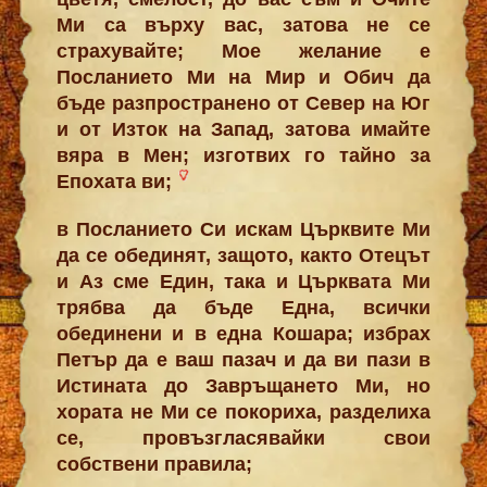
Ми са върху вас, затова не се
страхувайте; Мое желание е
Посланието Ми на Мир и Обич да
бъде разпространено от Север на Юг
и от Изток на Запад, затова имайте
вяра в Мен; изготвих го тайно за
Епохата ви;
в Посланието Си искам Църквите Ми
да се обединят, защото, както Отецът
и Аз сме Един, така и Църквата Ми
трябва да бъде Една, всички
обединени и в една Кошара; избрах
Петър да е ваш пазач и да ви пази в
Истината до Завръщането Ми, но
хората не Ми се покориха, разделиха
се, провъзгласявайки свои
собствени правила;