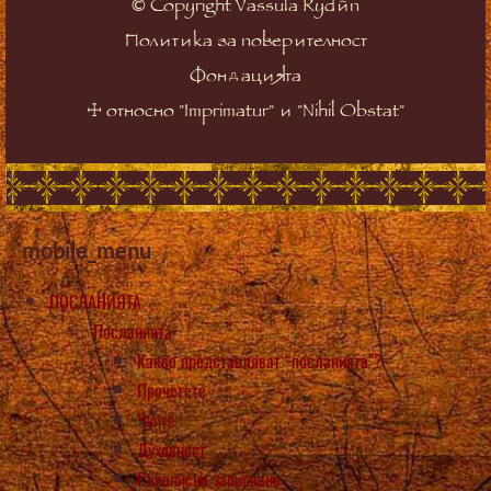
©
Copyright Vassula Rydén
Политика за поверителност
Фондацията
☩
относно "Imprimatur" и "Nihil Obstat"
mobile_menu
ПОСЛАНИЯТА
Посланията
Какво представляват “посланията”?
Прочетете
Чуйте
Духовност
Ръкописно записване