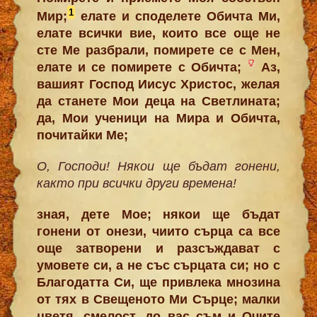
1
Мир;
елате и споделете Обичта Ми,
елате всички вие, които все още не
сте Ме разбрали, помирете се с Мен,
елате и се помирете с Обичта;
Аз,
вашият Господ Иисус Христос, желая
да станете Мои деца на Светлината;
да, Мои ученици на Мира и Обичта,
почитайки Ме;
О, Господи! Някои ще бъдат гонени,
както при всички други времена!
зная, дете Мое; някои ще бъдат
гонени от онези, чиито сърца са все
още затворени и разсъждават с
умовете си, а не със сърцата си; но с
Благодатта Си, ще привлека мнозина
от тях в Свещеното Ми Сърце; малки
цветя, смелост, до вас съм и Очите