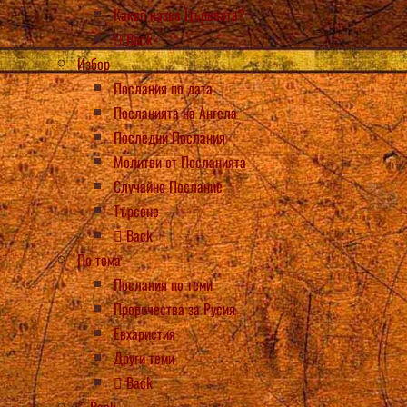
Какво казва Църквата?
Back
Избор
Послания по дата
Посланията на Ангела
Последни Послания
Молитви от Посланията
Случайно Послание
Търсене
Back
По тема
Послания по теми
Пророчества за Русия
Евхаристия
Други теми
Back
Back