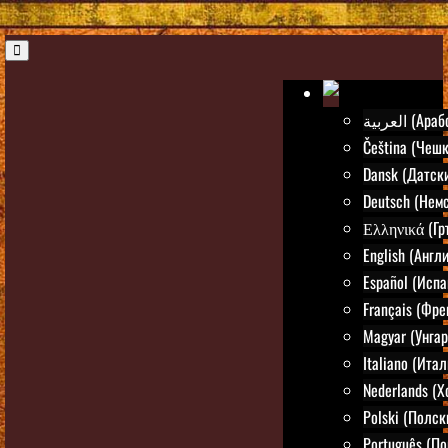
العربية (Ар
Čeština (Чешк
Dansk (Датск
Deutsch (Нем
Ελληνικά (Гр
English (Англ
Español (Испа
Français (Фре
Magyar (Унгар
Italiano (Ита
Nederlands (
Polski (Полск
Português (По