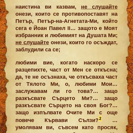
наистина ви казвам,
не слушайте
онези, които се противопоставят на
Петър, Петър-на-Агнетата-Ми, който
сега е Йоан Павел II… защото е Моят
избранник и любимият на Душата Ми;
не слушайте
онези, които го осъждат,
заблудили са се;
любими вие, когато наскоро се
разцепихте, част от Мен се откъсна;
да, те не осъзнаха, че откъсваха част
от Тялото Ми, о, любими Мои…
заслужавам ли го това?… защо
разкъсвате Сърцето Ми?… защо
разкъсвате Сърцето на своя Бог?…
защо изпълвате Очите Ми с още
2
повече Кървави Сълзи?
…
умолявам ви, съвсем като просяк,