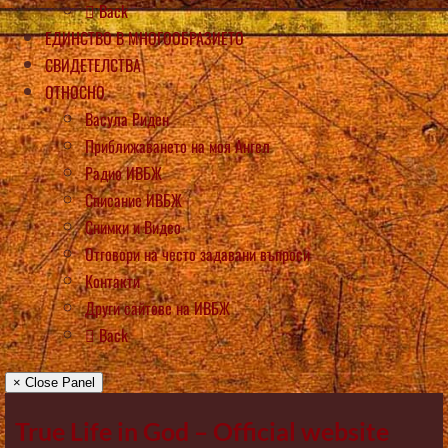
Back
ЕДИНСТВО В МНОГООБРАЗИЕТО
СВИДЕТЕЛСТВА
ОТНОСНО
Васула Риден
Приближаването на моя Ангел
Радио ИВБЖ
Списание ИВБЖ
Снимки и Видео
Отговори на често задавани въпроси
Контакти
Други сайтове на ИВБЖ
Back
× Close Panel
True Life in God – Official website