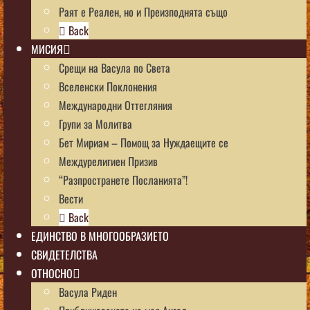
Раят е Реален, но и Преизподнята също
Back
МИСИЯ
Срещи на Васула по Света
Вселенски Поклонения
Международни Оттегляния
Групи за Молитва
Бет Мириам – Помощ за Нуждаещите се
Междурелигиен Призив
“Разпространете Посланията”!
Вести
Back
ЕДИНСТВО В МНОГООБРАЗИЕТО
СВИДЕТЕЛСТВА
ОТНОСНО
Васула Риден