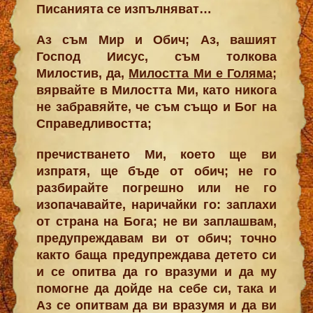
Писанията се изпълняват…
Аз съм Мир и Обич; Аз, вашият
Господ Иисус, съм толкова
Милостив, да,
Милостта Ми е Голяма
;
вярвайте в Милостта Ми, като никога
не забравяйте, че съм също и Бог на
Справедливостта;
пречистването Ми, което ще ви
изпратя, ще бъде от обич; не го
разбирайте погрешно или не го
изопачавайте, наричайки го: заплахи
от страна на Бога; не ви заплашвам,
предупреждавам ви от обич; точно
както баща предупреждава детето си
и се опитва да го вразуми и да му
помогне да дойде на себе си, така и
Аз се опитвам да ви вразумя и да ви