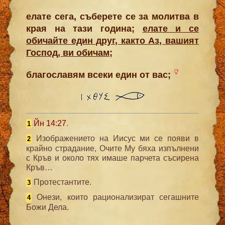
елате сега, съберете се за молитва в
края на тази година;
елате и се
обичайте един друг, както Аз, вашият
Господ, ви обичам
;
благославям всеки един от вас;
Йн 14:27
.
1
Изображението на Иисус ми се появи в
2
крайно страдание, Очите Му бяха изпълнени
с Кръв и около тях имаше парчета съсирена
Кръв…
Протестантите.
3
Онези, които рационализират сегашните
4
Божи Дела.