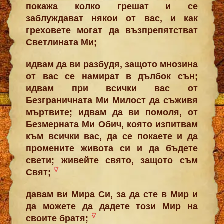
покажа колко грешат и се
заблуждават някои от вас, и как
греховете могат да възпрепятстват
Светлината Ми;
идвам да ви разбудя, защото мнозина
от вас се намират в дълбок сън;
идвам при всички вас от
Безграничната Ми Милост да съживя
мъртвите; идвам да ви помоля, от
Безмерната Ми Обич, която изпитвам
към всички вас, да се покаете и да
промените живота си и да бъдете
свети;
живейте свято, защото съм
Свят
;
давам ви Мира Си, за да сте в Мир и
да можете да дадете този Мир на
своите братя;