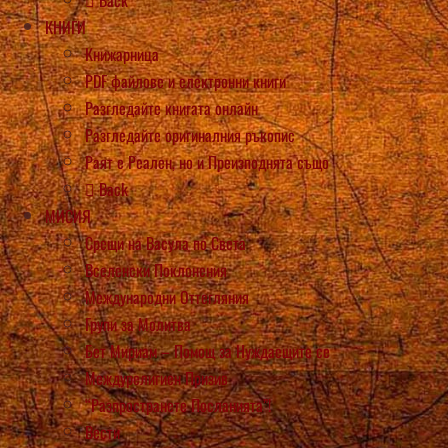
КНИГИ
Книжарница
PDF файлове и електронни книги
Разгледайте книгата онлайн
Разгледайте оригиналния ръкопис
Раят е Реален, но и Преизподнята също
Back
МИСИЯ
Срещи на Васула по Света
Вселенски Поклонения
Международни Оттегляния
Групи за Молитва
Бет Мириам – Помощ за Нуждаещите се
Междурелигиен Призив
“Разпространете Посланията”!
Вести