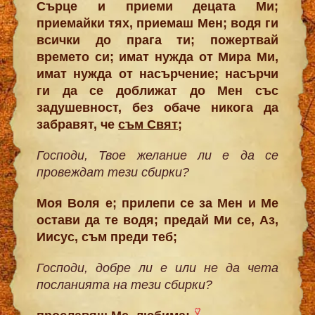
Сърце и приеми децата Ми;
приемайки тях, приемаш Мен; водя ги
всички до прага ти; пожертвай
времето си; имат нужда от Мира Ми,
имат нужда от насърчение; насърчи
ги да се доближат до Мен със
задушевност, без обаче никога да
забравят, че
съм Свят
;
Господи, Твое желание ли е да се
провеждат тези сбирки?
Моя Воля е; прилепи се за Мен и Ме
остави да те водя; предай Ми се, Аз,
Иисус, съм преди теб;
Господи, добре ли е или не да чета
посланията на тези сбирки?