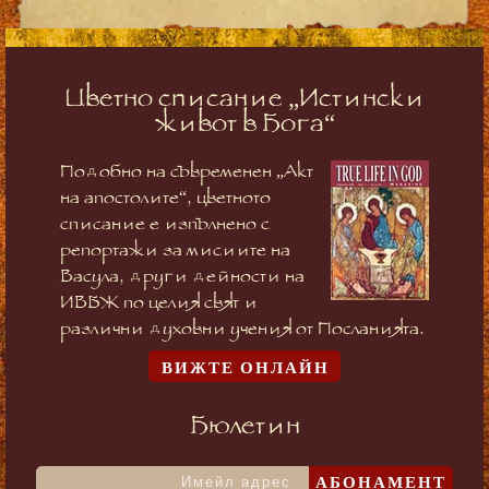
Цветно списание „Истински
живот в Бога“
Подобно на съвременен „Акт
на апостолите“, цветното
списание е изпълнено с
репортажи за мисиите на
Васула, други дейности на
ИВБЖ по целия свят и
различни духовни учения от Посланията.
ВИЖТЕ ОНЛАЙН
Бюлетин
АБОНАМЕНТ