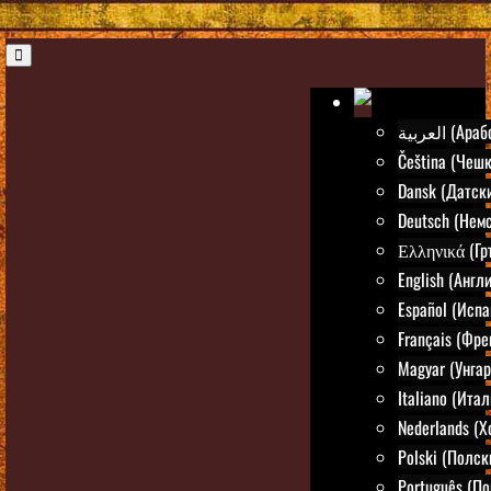
العربية (Ар
Čeština (Чешк
Dansk (Датск
Deutsch (Нем
Ελληνικά (Гр
English (Англ
Español (Испа
Français (Фре
Magyar (Унгар
Italiano (Ита
Nederlands (
Polski (Полск
Português (По