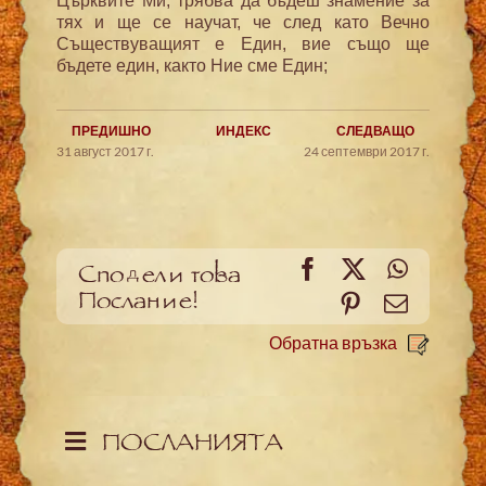
Църквите Ми; трябва да бъдеш знамение за
тях и ще се научат, че след като Вечно
Съществуващият е Един, вие също ще
бъдете един, както Ние сме Един;
ПРЕДИШНО
ИНДЕКС
СЛЕДВАЩО
31 август 2017 г.
24 септември 2017 г.
Facebook
X
WhatsA
Сподели това
Послание!
Pinterest
Meйл
Обратна връзка
ПОСЛАНИЯТА