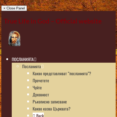
× Close Panel
True Life in God – Official website
ПОСЛАНИЯТА
Посланията
Какво представляват “посланията”?
Прочетете
Чуйте
Духовност
Ръкописно записване
Какво казва Църквата?
Back