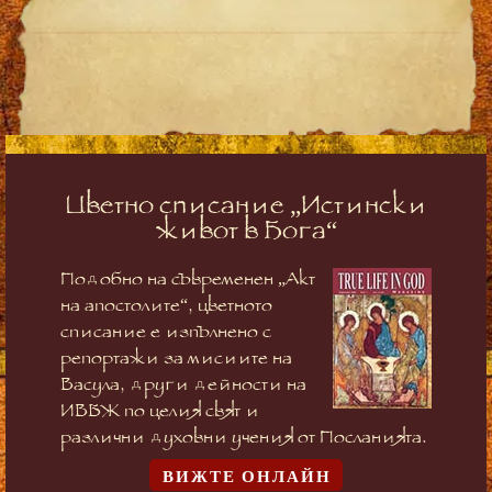
Цветно списание „Истински
живот в Бога“
Подобно на съвременен „Акт
на апостолите“, цветното
списание е изпълнено с
репортажи за мисиите на
Васула, други дейности на
ИВБЖ по целия свят и
различни духовни учения от Посланията.
ВИЖТЕ ОНЛАЙН