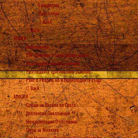
Евхаристия
Други теми
Back
Back
КНИГИ
Книжарница
PDF файлове и електронни книги
Разгледайте книгата онлайн
Разгледайте оригиналния ръкопис
Раят е Реален, но и Преизподнята също
Back
МИСИЯ
Срещи на Васула по Света
Вселенски Поклонения
Международни Оттегляния
Групи за Молитва
Бет Мириам – Помощ за Нуждаещите се