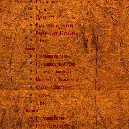
Прочетете
Чуйте
Духовност
Ръкописно записване
Какво казва Църквата?
Back
Избор
Послания по дата
Посланията на Ангела
Последни Послания
Молитви от Посланията
Случайно Послание
Търсене
Back
По тема
Послания по теми
Пророчества за Русия