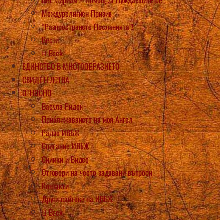
Междурелигиен Призив
“Разпространете Посланията”!
Вести
Back
ЕДИНСТВО В МНОГООБРАЗИЕТО
СВИДЕТЕЛСТВА
ОТНОСНО
Васула Риден
Приближаването на моя Ангел
Радио ИВБЖ
Списание ИВБЖ
Снимки и Видео
Отговори на често задавани въпроси
Контакти
Други сайтове на ИВБЖ
Back