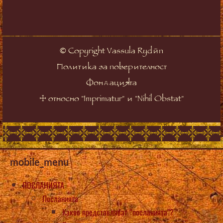
©
Copyright Vassula Rydén
Политика за поверителност
Фондацията
☩
относно "Imprimatur" и "Nihil Obstat"
mobile_menu
ПОСЛАНИЯТА
Посланията
Какво представляват “посланията”?