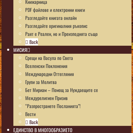
Книжарница
PDF файлове и електронни книги
Разгледайте книгата онлайн
Разгледайте оригиналния ръкопис
Раят е Реален, но и Преизподнята също
Back
МИСИЯ
Срещи на Васула по Света
Вселенски Поклонения
Международни Оттегляния
Групи за Молитва
Бет Мириам – Помощ за Нуждаещите се
Междурелигиен Призив
“Разпространете Посланията”!
Вести
Back
ЕДИНСТВО В МНОГООБРАЗИЕТО