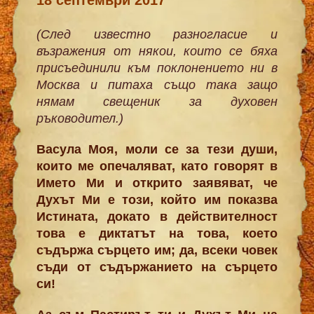
(След известно разногласие и
възражения от някои, които се бяха
присъединили към поклонението ни в
Москва и питаха също така защо
нямам свещеник за духовен
ръководител.)
Васула Моя, моли се за тези души,
които ме опечаляват, като говорят в
Името Ми и открито заявяват, че
Духът Ми е този, който им показва
Истината, докато в действителност
това е диктатът на това, което
съдържа сърцето им; да, всеки човек
съди от съдържанието на сърцето
си!