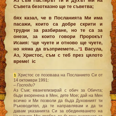
Аз съм Пастирът ти и Духът Ми на
Съвета безотказно ще те съветва;
бях казал, че в Посланията Ми има
пасажи, които са добре скрити и
трудни за разбиране, но те са за
онези, за които говори Пророкът
Исаия: ‘ще чуете и отново ще чуете,
но няма да възприемете…’
1
Васула,
Аз, Христос, съм с теб през цялото
време!
ic
Христос се позовава на Посланието Си от
1
14 октомври 1991:
– Господи?
Aз Съм; евангелизирай с обич за Обичта;
бъди вкоренена в Мен, дете Мое; дай на Мен
всичко и Ми позволи да бъда Духовният ти
Ръководител, да те направлявам и да ти
давам указанията Си за обединяването на