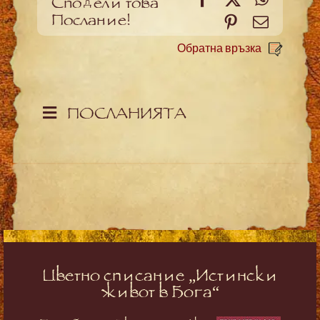
Сподели това
Послание!
Pinterest
Meйл
Обратна връзка
ПОСЛАНИЯТА
Цветно списание „Истински
живот в Бога“