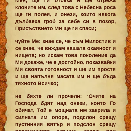
Мен, ще ги отсека и ще отрежа
клоните им, след това с Небесна роса
ще ги полея, и онези, които някога
дълбаеха гроб за себе си в позор,
Присъствието Ми ще ги спаси;
чуйте Ме: знае се, че съм Милостив и
се знае, че виждам вашата окаяност и
нищета; но искам това поколение да
Ми докаже, че е достойно, показвайки
Ми своята готовност и ще им простя
и ще напълня масата им и ще бъда
тяхното Всичко;
не бяхте ли прочели: ‘Очите на
Господа бдят над онези, които Го
обичат, Той е мощната им закрила и
силната им опора, подслон срещу
пустинния вятър и подслон срещу