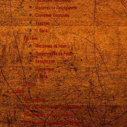
Молитви от Посланията
Случайно Послание
Търсене
Back
По тема
Послания по теми
Пророчества за Русия
Евхаристия
Други теми
Back
Back
КНИГИ
Книжарница
PDF файлове и електронни книги
Разгледайте книгата онлайн
Разгледайте оригиналния ръкопис