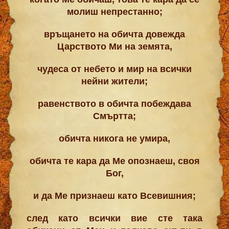
молиш непрестанно;
връщането на обичта довежда
Царството Ми на земята,
чудеса от небето и мир на всички
нейни жители;
равенството в обичта побеждава
Смъртта;
обичта никога не умира,
обичта те кара да Ме опознаеш, своя
Бог,
и да Ме признаеш като Всевишния;
след като всички вие сте така