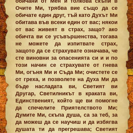
обичани от Мен и толкова скъпи в
Очите Ми, трябва вие също да се
обичате един друг, тъй като Духът Ми
обитава във всеки един от вас; някои
от вас живеят в страх, защо? ако
обичта ви се усъвършенства, тогава
не можете да изпитвате страх,
защото да се страхувате означава, че
сте виновни за опасенията си и и по
този начин се страхувате от гнева
Ми, огъня Ми и Съда Ми; очистете се
от греха, и позволете на Духа Ми да
бъде насладата ви, Светият ви
Другар, Светилникът в краката ви,
Единственият, който ще ви помогне
да спечелите Приятелството Ми;
Думите Ми, скъпа душа, са за теб, за
да можеш да се научиш и да избягва
душата ти да прегрешава; Светият