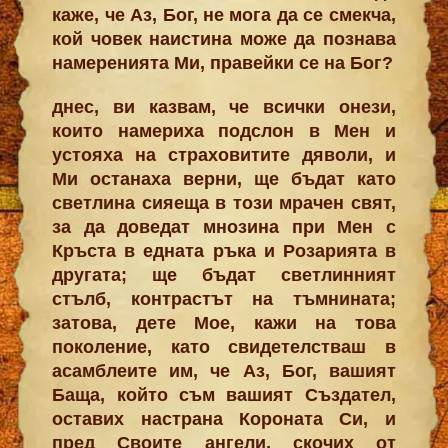
каже, че Аз, Бог, не мога да се смекча,
кой човек наистина може да познава
намеренията Ми, правейки се на Бог?
днес, ви казвам, че всички онези,
които намериха подслон в Мен и
устояха на страховитите дяволи, и
Ми останаха верни, ще бъдат като
светлина сияеща в този мрачен свят,
за да доведат мнозина при Мен с
Кръста в едната ръка и Розарията в
другата; ще бъдат светлинният
стълб, контрастът на тъмнината;
затова, дете Мое, кажи на това
поколение, като свидетелстваш в
асамблеите им, че Аз, Бог, вашият
Баща, който съм вашият Създател,
оставих настрана Короната Си, и
пред Своите ангели, скочих от