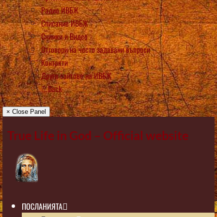
Радио ИВБЖ
Списание ИВБЖ
Снимки и Видео
Отговори на често задавани въпроси
Контакти
Други сайтове на ИВБЖ
Back
× Close Panel
True Life in God – Official website
ПОСЛАНИЯТА