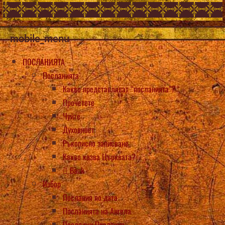
mobile_menu
ПОСЛАНИЯТА
Посланията
Какво представляват “посланията”?
Прочетете
Чуйте
Духовност
Ръкописно записване
Какво казва Църквата?
Back
Избор
Послания по дата
Посланията на Ангела
Последни Послания