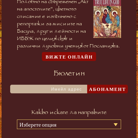
Подобно на съвременен „Акт
на апостолите“, цветното
списание е изпълнено с
репортажи за мисиите на
Васула, други дейности на
ИВБЖ по целия свят и
различни духовни учения от Посланията.
ВИЖТЕ ОНЛАЙН
Бюлетин
АБОНАМЕНТ
Какво искате да направите
Изберете опция