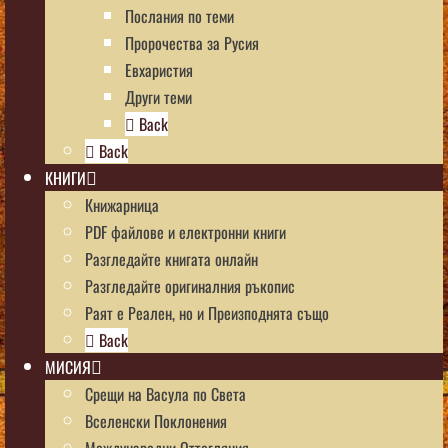
Послания по теми
Пророчества за Русия
Евхаристия
Други теми
Back
Back
КНИГИ
Книжарница
PDF файлове и електронни книги
Разгледайте книгата онлайн
Разгледайте оригиналния ръкопис
Раят е Реален, но и Преизподнята също
Back
МИСИЯ
Срещи на Васула по Света
Вселенски Поклонения
Международни Оттегляния