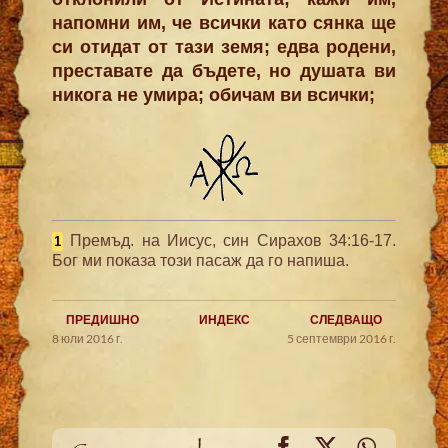
напомни им, че всички като сянка ще
си отидат от тази земя; едва родени,
преставате да бъдете, но душата ви
никога не умира; обичам ви всички;
Премъд. на Иисус, син Сирахов 34:16-17.
1
Бог ми показа този пасаж да го напиша.
ПРЕДИШНО
ИНДЕКС
СЛЕДВАЩО
8 юли 2016 г.
5 септември 2016 г.
Facebook
X
WhatsA