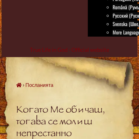
Română (Румъ
Русский (Руск
Svenska (Шве
More Language
True Life in God - Official website
Skip
to
content
›
Посланията
Когато Ме обичаш,
тогава се молиш
непрестанно