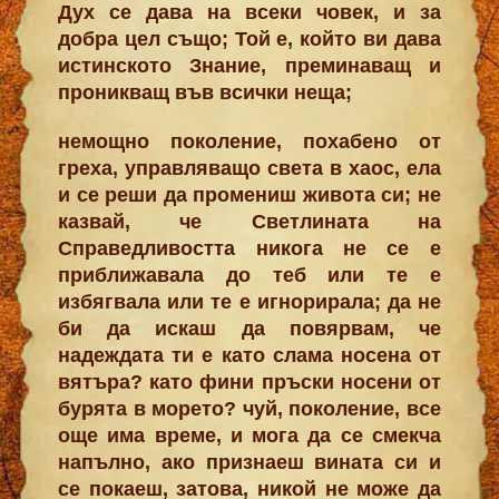
Дух се дава на всеки човек, и за
добра цел също; Той е, който ви дава
истинското Знание, преминаващ и
проникващ във всички неща;
немощно поколение, похабено от
греха, управляващо света в хаос, ела
и се реши да промениш живота си; не
казвай, че Светлината на
Справедливостта никога не се е
приближавала до теб или те е
избягвала или те е игнорирала; да не
би да искаш да повярвам, че
надеждата ти е като слама носена от
вятъра? като фини пръски носени от
бурята в морето? чуй, поколение, все
още има време, и мога да се смекча
напълно, ако признаеш вината си и
се покаеш, затова, никой не може да