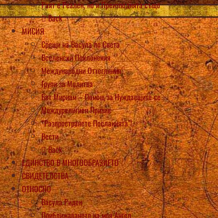
Раят е Реален, но и Преизподнята също
Back
МИСИЯ
Срещи на Васула по Света
Вселенски Поклонения
Международни Оттегляния
Групи за Молитва
Бет Мириам – Помощ за Нуждаещите се
Междурелигиен Призив
“Разпространете Посланията”!
Вести
Back
ЕДИНСТВО В МНОГООБРАЗИЕТО
СВИДЕТЕЛСТВА
ОТНОСНО
Васула Риден
Приближаването на моя Ангел