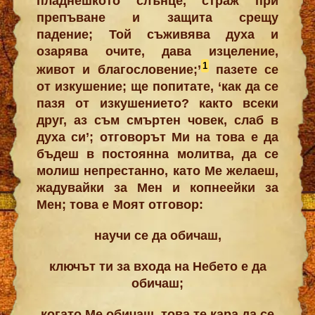
пладнешкото слънце, страж при
препъване и защита срещу
падение;
Той съживява духа и
озарява очите, дава изцеление,
1
живот и благословение;’
пазете се
от изкушение; ще попитате, ‘как да се
пазя от изкушението? както всеки
друг, аз съм смъртен човек, слаб в
духа си’; отговорът Ми на това е да
бъдеш в постоянна молитва, да се
молиш непрестанно, като Ме желаеш,
жадувайки за Мен и копнеейки за
Мен; това е Моят отговор:
научи се да обичаш,
ключът ти за входа на Небето е да
обичаш;
когато Ме обичаш, това те кара да се