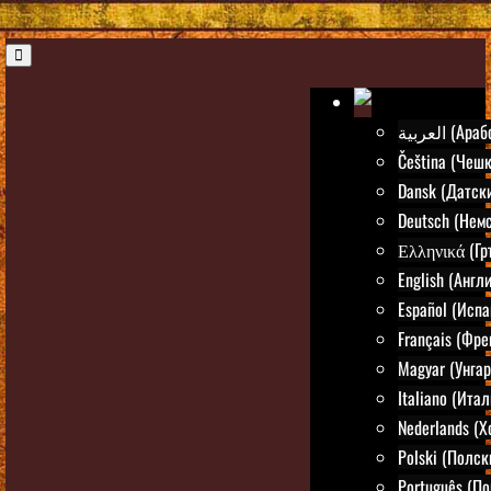
العربية (Ар
Čeština (Чешк
Dansk (Датск
Deutsch (Нем
Ελληνικά (Гр
English (Англ
Español (Испа
Français (Фре
Magyar (Унгар
Italiano (Ита
Nederlands (
Polski (Полск
Português (По