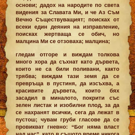
основи; дадох на народите по света
видения за Славата Ми, и че Аз Съм
Вечно Съществуващият; поисках от
всеки един деяния на изправление,
поисках жертваща се обич, но
малцина Ми се отзоваха; малцина;
гледам отгоре и виждам толкова
много хора да съхнат като дървета,
които не са били поливани, както
трябва; виждам тази земя да се
превръща в пустиня, да изсъхва, а
красивите дървета, които бях
засадил в миналото, покрити със
зелен листак и изобилни плод, за да
се нахранят всички, сега да лежат в
пустош; чувам груби гласове да се
провикват гневно: “Бог няма власт
над нас”, като в същото време никога