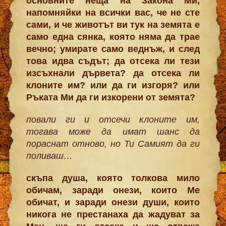
основните неща на Закона Ми,
напомняйки на всички вас, че не сте
сами, и че животът ви тук на земята е
само една сянка, която няма да трае
вечно; умирате само веднъж, и след
това идва съдът; да отсека ли тези
изсъхнали дървета? да отсека ли
клоните им? или да ги изгоря? или
Ръката Ми да ги изкорени от земята?
повали ги и отсечи клоните им,
тогава може да имат шанс да
пораснат отново, но Ти Самият да ги
поливаш…
скъпа душа, която толкова мило
обичам, заради онези, които Ме
обичат, и заради онези души, които
никога не престанаха да жадуват за