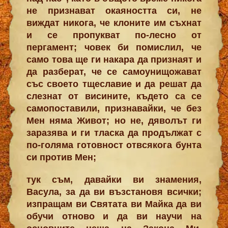
не признават окаяността си, не
виждат никога, че клоните им съхнат
и се пропукват по-лесно от
пергамент; човек би помислил, че
само това ще ги накара да признаят и
да разберат, че се самоунищожават
със своето тщеславие и да решат да
слезнат от висините, където са се
самопоставили, признавайки, че без
Мен няма Живот; но не, дяволът ги
заразява и ги тласка да продължат с
по-голяма готовност отвсякога бунта
си против Мен;
тук съм, давайки ви знамения,
Васула, за да ви възстановя всички;
изпращам ви Святата ви Майка да ви
обучи отново и да ви научи на