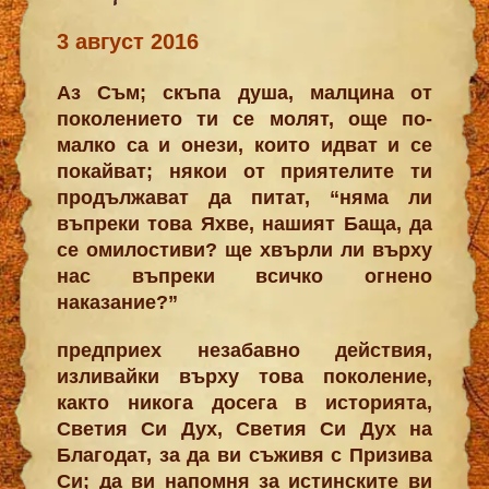
3 август 2016
Аз Съм; скъпа душа, малцина от
поколението ти се молят, още по-
малко са и онези, които идват и се
покайват; някои от приятелите ти
продължават да питат, “няма ли
въпреки това Яхве, нашият Баща, да
се омилостиви? ще хвърли ли върху
нас въпреки всичко огнено
наказание?”
предприех незабавно действия,
изливайки върху това поколение,
както никога досега в историята,
Светия Си Дух, Светия Си Дух на
Благодат, за да ви съживя с Призива
Си; да ви напомня за истинските ви