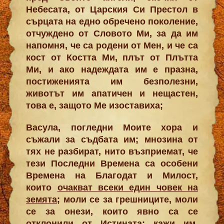
Небесата, от Царския Си Престол в
сърцата на едно обречено поколение,
отчуждено от Словото Ми, за да им
напомня, че са родени от Мен, и че са
кост от Костта Ми, плът от Плътта
Ми, и ако надеждата им е празна,
постиженията им безполезни,
животът им апатичен и нещастен,
това е, защото Ме изоставиха;
Васула, погледни Моите хора и
съжали за съдбата им; мнозина от
тях не разбират, нито възприемат, че
тези Последни Времена са особени
Времена на Благодат и Милост,
които
очакват всеки един човек на
земята
; моли се за грешниците, моли
се за онези, които явно са се
отклонили от Истината; кажи им,