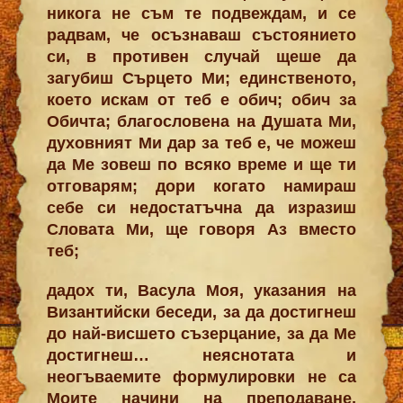
никога не съм те подвеждам, и се
радвам, че осъзнаваш състоянието
си, в противен случай щеше да
загубиш Сърцето Ми; единственото,
което искам от теб е обич; обич за
Обичта; благословена на Душата Ми,
духовният Ми дар за теб е, че можеш
да Ме зовеш по всяко време и ще ти
отговарям; дори когато намираш
себе си недостатъчна да изразиш
Словата Ми, ще говоря Аз вместо
теб;
дадох ти, Васула Моя, указания на
Византийски беседи, за да достигнеш
до най-висшето съзерцание, за да Ме
достигнеш… неяснотата и
неогъваемите формулировки не са
Моите начини на преподаване,