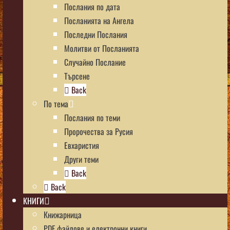
Послания по дата
Посланията на Ангела
Последни Послания
Молитви от Посланията
Случайно Послание
Търсене
Back
По тема
Послания по теми
Пророчества за Русия
Евхаристия
Други теми
Back
Back
КНИГИ
Книжарница
PDF файлове и електронни книги