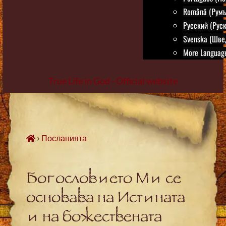
Română (Румъ
Русский (Руск
Svenska (Шве
More Language
True Life in God - Official website
Skip
to
content
›
Посланията
Богословието Ми се
основава на Истината
и на божествената