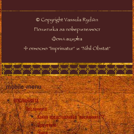
©
Copyright Vassula Rydén
Политика за поверителност
Фондацията
☩
относно "Imprimatur" и "Nihil Obstat"
mobile_menu
ПОСЛАНИЯТА
Посланията
Какво представляват “посланията”?
Прочетете
Чуйте