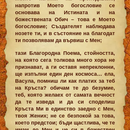
напротив Моето богословие се
основава на Истината и на
божествената Обич – това е Моето
богословие; Създателят наблюдава
нозете ти, и в състояние на благодат
ти позволявам да вървиш с Мен;
тази Благородна Поема, стойността,
на която сега толкова много хора не
признават, а ги оставя непреклонни,
ще изпълни един ден космоса… ела,
Васула, помниш ли как платих за теб
на Кръста? обичам те до безумие,
теб, която желаех от самата вечност
да те изведа и да си споделиш
Кръста Ми в единство заедно с Мен,
твоя Жених; не се безпокой за това,
което предстои; бъди щастлива, че те
имам до Мен и че си в божествен