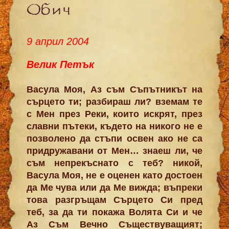
Обич
9 април 2004
Велик Петък
Васула Моя, Аз съм Съпътникът на
сърцето ти; разбираш ли? вземам те
с Мен през Реки, които искрят, през
славни пътеки, където на никого не е
позволено да стъпи освен ако не са
придружавани от Мен… знаеш ли, че
съм непрекъснато с теб? никой,
Васула Моя, не е оценен като достоен
да Ме чува или да Ме вижда; въпреки
това разгръщам Сърцето Си пред
теб, за да ти покажа Волята Си и че
Аз Съм Вечно Съществуващият;