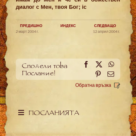
диалог с Мен, твоя Бог; ic
ПРЕДИШНО
ИНДЕКС
СЛЕДВАЩО
2 март 2004 г.
12 април 2004 г.
Facebook
X
WhatsA
Сподели това
Послание!
Pinterest
Meйл
Обратна връзка
ПОСЛАНИЯТА