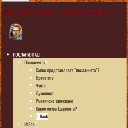
True Life in God – Official website
ПОСЛАНИЯТА
Посланията
Какво представляват “посланията”?
Прочетете
Чуйте
Духовност
Ръкописно записване
Какво казва Църквата?
Back
Избор