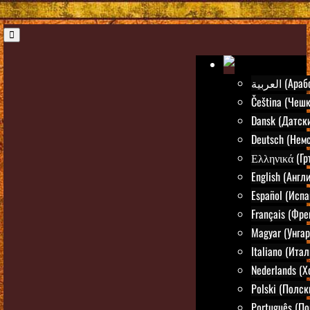
العربية (Ар
Čeština (Чешк
Dansk (Датск
Deutsch (Нем
Ελληνικά (Гр
English (Англ
Español (Испа
Français (Фре
Magyar (Унгар
Italiano (Ита
Nederlands (
Polski (Полск
Português (По