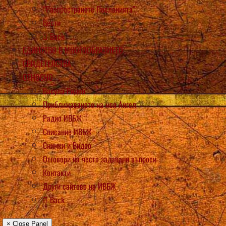
“Разпространете Посланията”!
Вести
Back
ЕДИНСТВО В МНОГООБРАЗИЕТО
СВИДЕТЕЛСТВА
ОТНОСНО
Васула Риден
Приближаването на моя Ангел
Радио ИВБЖ
Списание ИВБЖ
Снимки и Видео
Отговори на често задавани въпроси
Контакти
Други сайтове на ИВБЖ
Back
× Close Panel