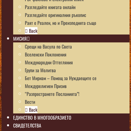
Разгледайте книгата онлайн
Разгледайте оригиналния ръкопис
Раят е Реален, но и Преизподнята също
Back
МИСИЯ
Срещи на Васула по Света
Вселенски Поклонения
Международни Оттегляния
Групи за Молитва
Бет Мириам – Помощ за Нуждаещите се
Междурелигиен Призив
“Разпространете Посланията”!
Вести
Back
ЕДИНСТВО В МНОГООБРАЗИЕТО
СВИДЕТЕЛСТВА