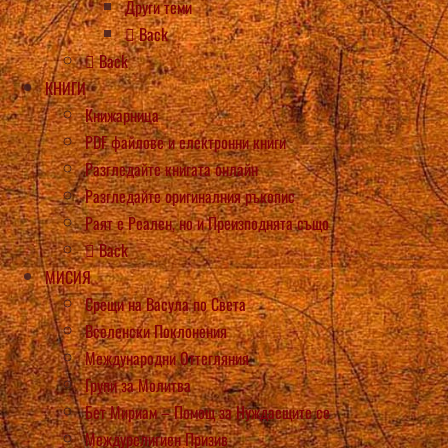
Други теми
Back
Back
КНИГИ
Книжарница
PDF файлове и електронни книги
Разгледайте книгата онлайн
Разгледайте оригиналния ръкопис
Раят е Реален, но и Преизподнята също
Back
МИСИЯ
Срещи на Васула по Света
Вселенски Поклонения
Международни Оттегляния
Групи за Молитва
Бет Мириам – Помощ за Нуждаещите се
Междурелигиен Призив