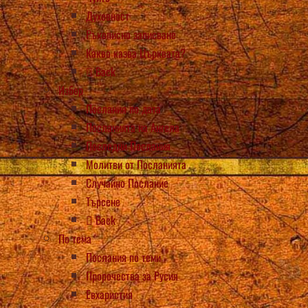
Духовност
Ръкописно записване
Какво казва Църквата?
Back
Избор
Послания по дата
Посланията на Ангела
Последни Послания
Молитви от Посланията
Случайно Послание
Търсене
Back
По тема
Послания по теми
Пророчества за Русия
Евхаристия