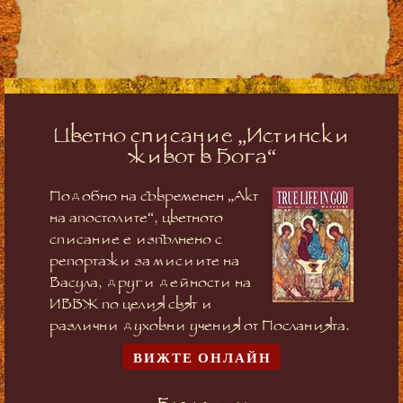
Цветно списание „Истински
живот в Бога“
Подобно на съвременен „Акт
на апостолите“, цветното
списание е изпълнено с
репортажи за мисиите на
Васула, други дейности на
ИВБЖ по целия свят и
различни духовни учения от Посланията.
ВИЖТЕ ОНЛАЙН