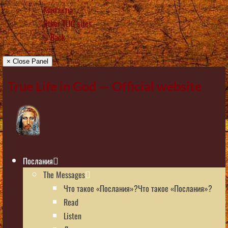
Контакты
Other TLIG sites
Back
× Close Panel
True Life in God — Official website
Послания
The Messages
Что такое «Послания»?Что такое «Послания»?
Read
Listen