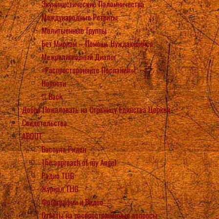
Экуминистические Паломничества
Международные Ретриты
Молитыенные Группы
Бет Мириам – Помощь Нуждающимся
Межрелигиозный Диалог
«Распростороняйте Послания»!
Новости
Back
Добро Пожаловать на Страницу Единства Церкви
Свидетельства
ABOUT
Вассула Риден
The approach of my Angel
Радио TLIG
Журнал TLIG
Фотографии и Видео
Ответы на распространённые вопросы