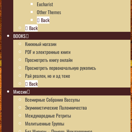
Eucharist
Other Themes
Back
Back
BOOKS
Книжный магазин
PDF и электронные книги
Просмотреть книгу онлайн
Просмотреть первоначальную рукопись
Рай реален, но и ад тоже
Back
Миссия
Всемирные Собрания Вассулы
Экуминистические Паломничества
Международные Ретриты
Молитыенные Группы
Бет Мириам – Помощь Нуждающимся