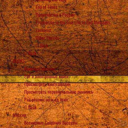
End of Times
Пророчества о России
Prophecies in the True Life in God Messages
Eucharist
Other Themes
Back
Back
BOOKS
Книжный магазин
PDF и электронные книги
Просмотреть книгу онлайн
Просмотреть первоначальную рукопись
Рай реален, но и ад тоже
Back
Миссия
Всемирные Собрания Вассулы