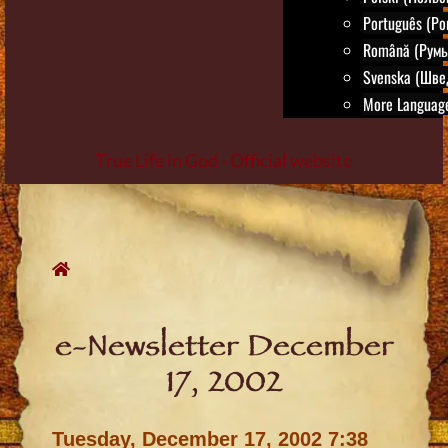
Português (Po
Română (Румы
Svenska (Шве
More Language
True Life in God - Official website
Skip
to
content
e-Newsletter December
17, 2002
Tuesday, December 17, 2002 7:38