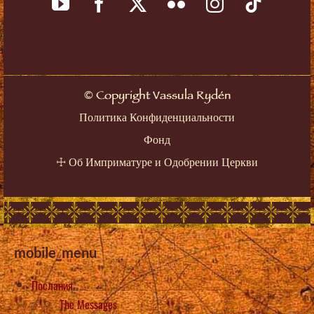
©
Copyright Vassula Rydén
Политика Конфиденциальности
Фонд
☩
Об Имприматуре и Одобрении Церкви
mobile_menu
Послания
The Messages