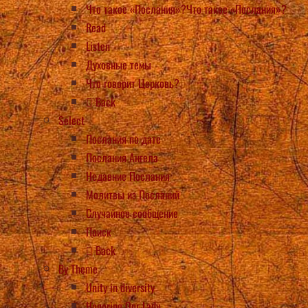
Что такое «Послания»?Что такое «Послания»?
Read
Listen
Духовные темы
Что говорит Церковь?
Back
Select
Послания по дате
Послания Ангела
Недавние Послания
Молитвы из Посланий
Случайное сообщение
Поиск
Back
By Theme
Unity in diversity
Honoring Our Lady