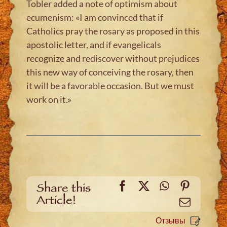
Tobler added a note of optimism about
ecumenism: «I am convinced that if
Catholics pray the rosary as proposed in this
apostolic letter, and if evangelicals
recognize and rediscover without prejudices
this new way of conceiving the rosary, then
it will be a favorable occasion. But we must
work on it.»
Facebook
X
WhatsApp
Pinteres
Share this
Article!
Email
Отзывы