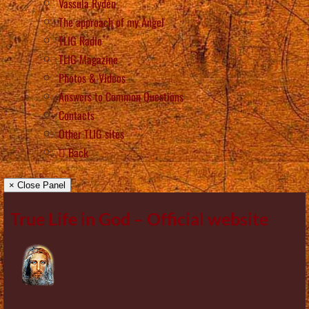
Vassula Rydén
The approach of my Angel
TLIG Radio
TLIG Magazine
Photos & Videos
Answers to Common Questions
Contacts
Other TLIG sites
Back
× Close Panel
True Life in God – Official website