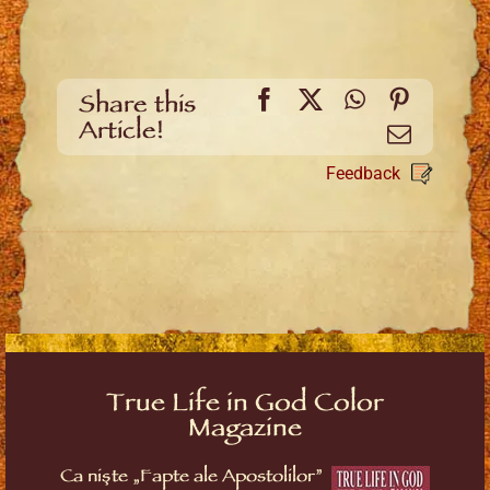
Facebook
X
WhatsApp
Pinteres
Share this
Article!
Email
Feedback
True Life in God Color
Magazine
Ca niște „Fapte ale Apostolilor”