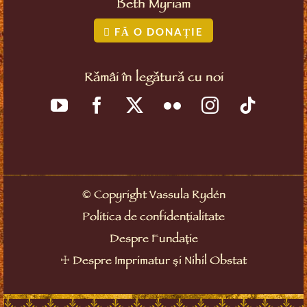
Beth Myriam
FĂ O DONAȚIE
Rămâi în legătură cu noi
©
Copyright Vassula Rydén
Politica de confidențialitate
Despre Fundație
☩
Despre Imprimatur și Nihil Obstat