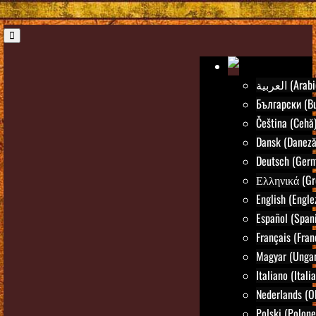
العربية (Ara
Български (Bu
Čeština (Cehă
Dansk (Daneză
Deutsch (Ger
Ελληνικά (Gr
English (Engle
Español (Spani
Français (Fran
Magyar (Ungar
Italiano (Itali
Nederlands (O
Polski (Polone