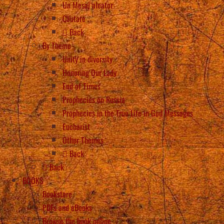
Un Mesaj aleator
Căutare
Back
By Theme
Unity in diversity
Honoring Our Lady
End of Times
Prophecies on Russia
Prophecies in the True Life in God Messages
Eucharist
Other Themes
Back
Back
BOOKS
Bookstore
PDFs and eBooks
Browse the book online