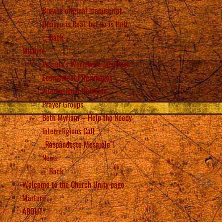
Browse original manuscript
Heaven is Real, but so is Hell
Back
Misiune
Vassula’s Worldwide Meetings
Ecumenical Pilgrimages
International Retreats
Prayer Groups
Beth Myriam – Help the Needy
Interreligious Call
„Răspândește Mesajele”!
News
Back
Welcome to the Church Unity page
Mărturii
ABOUT