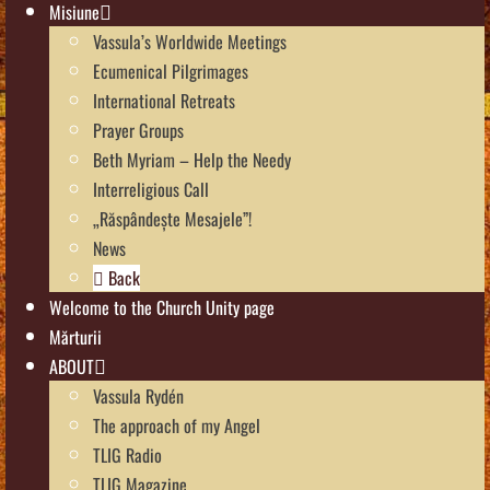
Misiune
Vassula’s Worldwide Meetings
Ecumenical Pilgrimages
International Retreats
Prayer Groups
Beth Myriam – Help the Needy
Interreligious Call
„Răspândește Mesajele”!
News
Back
Welcome to the Church Unity page
Mărturii
ABOUT
Vassula Rydén
The approach of my Angel
TLIG Radio
TLIG Magazine