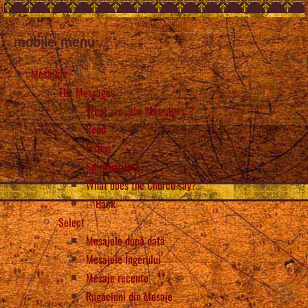
mobile_menu
Mesajele
The Messages
What are „the Messages”?
Read
Listen
Spiritualitate
What does the Church say?
Back
Select
Mesajele după dată
Mesajele Îngerului
Mesaje recente
Rugăciuni din Mesaje