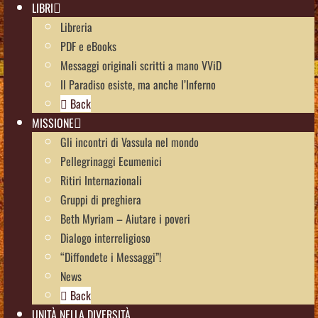
LIBRI
Libreria
PDF e eBooks
Messaggi originali scritti a mano VViD
Il Paradiso esiste, ma anche l’Inferno
Back
MISSIONE
Gli incontri di Vassula nel mondo
Pellegrinaggi Ecumenici
Ritiri Internazionali
Gruppi di preghiera
Beth Myriam – Aiutare i poveri
Dialogo interreligioso
“Diffondete i Messaggi”!
News
Back
UNITÀ NELLA DIVERSITÀ