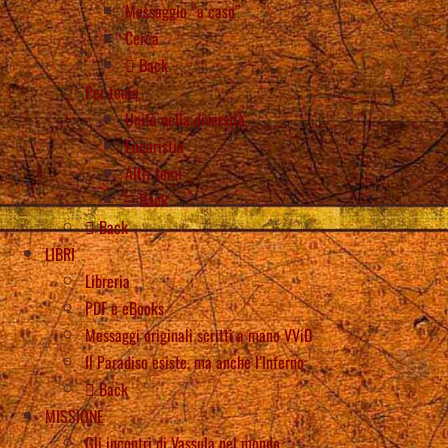
Messaggio “a caso”
Cerca
Back
Per tema
Unità nella diversità
Eucaristia
Altri temi
Back
Back
LIBRI
Libreria
PDF e eBooks
Messaggi originali scritti a mano VViD
Il Paradiso esiste, ma anche l’Inferno
Back
MISSIONE
Gli incontri di Vassula nel mondo