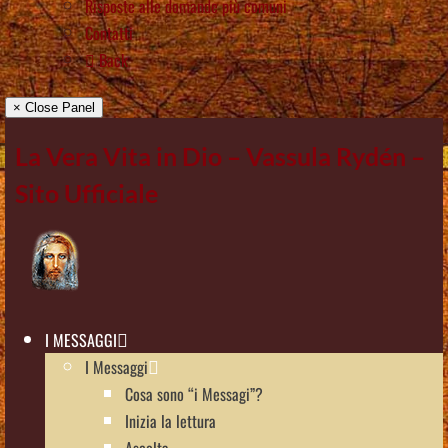
Risposte alle domande più comuni
Contatti
Back
× Close Panel
La Vera Vita in Dio – Vassula Rydén –
Sito Ufficiale
I MESSAGGI
I Messaggi
Cosa sono “i Messagi”?
Inizia la lettura