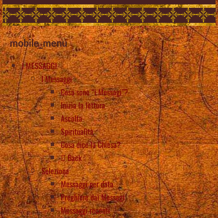
mobile_menu
I MESSAGGI
I Messaggi
Cosa sono “i Messagi”?
Inizia la lettura
Ascolta
Spiritualità
Cosa dice la Chiesa?
Back
Seleziona
Messaggi per data
Preghiere dai Messagi
Messaggi recenti