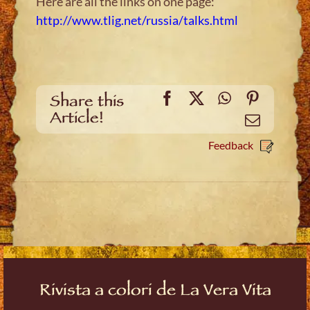
Here are all the links on one page:
http://www.tlig.net/russia/talks.html
Facebook
X
WhatsApp
Pinteres
Share this
Article!
Email
Feedback
Rivista a colori de La Vera Vita