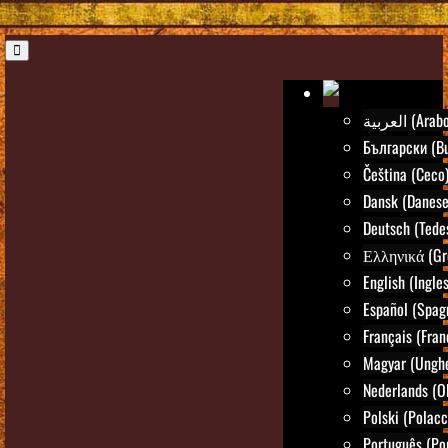
العربية (Arab
Български (Bu
Čeština (Ceco
Dansk (Danese
Deutsch (Tede
Ελληνικά (Gr
English (Ingle
Español (Spag
Français (Fran
Magyar (Ungh
Nederlands (O
Polski (Polacc
Português (Po