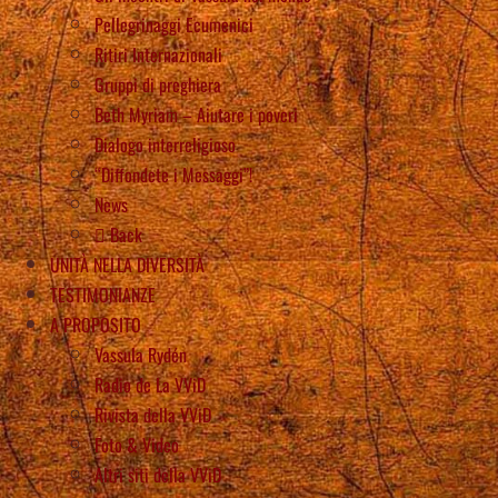
Pellegrinaggi Ecumenici
Ritiri Internazionali
Gruppi di preghiera
Beth Myriam – Aiutare i poveri
Dialogo interreligioso
“Diffondete i Messaggi”!
News
Back
UNITÀ NELLA DIVERSITÀ
TESTIMONIANZE
A PROPOSITO
Vassula Rydén
Radio de La VViD
Rivista della VViD
Foto & Video
Altri siti della VViD