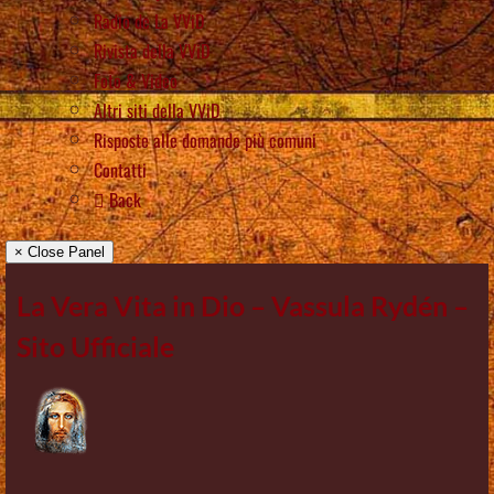
Radio de La VViD
Rivista della VViD
Foto & Video
Altri siti della VViD
Risposte alle domande più comuni
Contatti
Back
× Close Panel
La Vera Vita in Dio – Vassula Rydén –
Sito Ufficiale