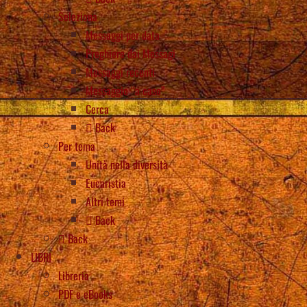
Seleziona
Messaggi per data
Preghiere dai Messagi
Messaggi recenti
Messaggio “a caso”
Cerca
Back
Per tema
Unità nella diversità
Eucaristia
Altri temi
Back
Back
LIBRI
Libreria
PDF e eBooks