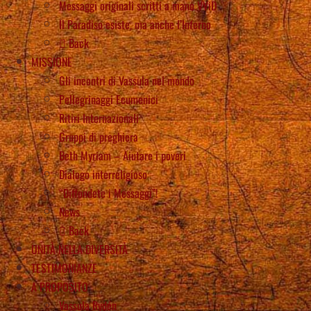
Messaggi originali scritti a mano VViD
Il Paradiso esiste, ma anche l’Inferno
Back
MISSIONE
Gli incontri di Vassula nel mondo
Pellegrinaggi Ecumenici
Ritiri Internazionali
Gruppi di preghiera
Beth Myriam – Aiutare i poveri
Dialogo interreligioso
“Diffondete i Messaggi”!
News
Back
UNITÀ NELLA DIVERSITÀ
TESTIMONIANZE
A PROPOSITO
Vassula Rydén