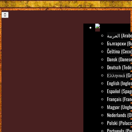
العربية (Arab
Български (Bu
Čeština (Ceco
Dansk (Danese
Deutsch (Tede
Ελληνικά (Gr
English (Ingle
Español (Spag
Français (Fran
Magyar (Ungh
Nederlands (O
Polski (Polacc
Português (Po