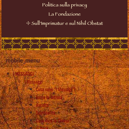
Politica sulla privacy
La Fondazione
☩
Sull'Imprimatur e sul Nihil Obstat
mobile_menu
I MESSAGGI
I Messaggi
Cosa sono “i Messagi”?
Inizia la lettura
Ascolta
Spiritualità
Cosa dice la Chiesa?
Back