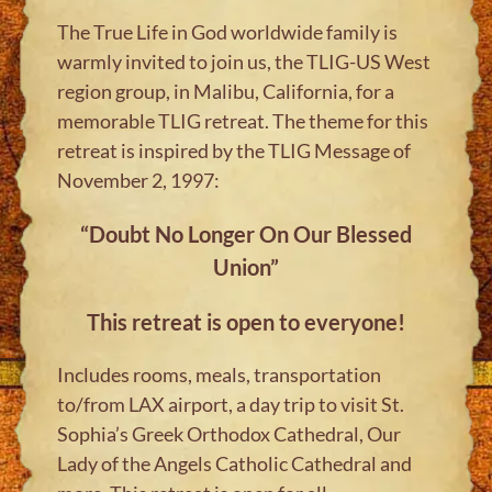
The True Life in God worldwide family is
warmly invited to join us, the TLIG-US West
region group, in Malibu, California, for a
memorable TLIG retreat. The theme for this
retreat is inspired by the TLIG Message of
November 2, 1997:
“Doubt No Longer On Our Blessed
Union”
This retreat is open to everyone!
Includes rooms, meals, transportation
to/from LAX airport, a day trip to visit St.
Sophia’s Greek Orthodox Cathedral, Our
Lady of the Angels Catholic Cathedral and