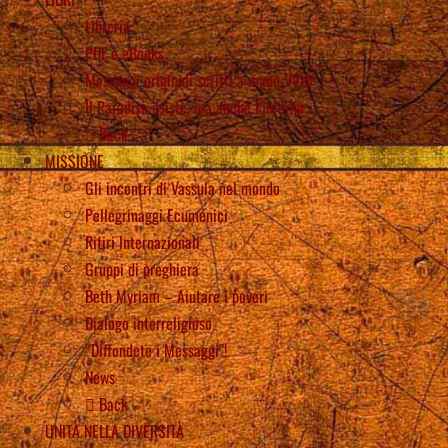
Libreria
PDF e eBooks
Messaggi originali scritti a mano VViD
Il Paradiso esiste, ma anche l’Inferno
Back
MISSIONE
Gli incontri di Vassula nel mondo
Pellegrinaggi Ecumenici
Ritiri Internazionali
Gruppi di preghiera
Beth Myriam – Aiutare i poveri
Dialogo interreligioso
“Diffondete i Messaggi”!
News
Back
UNITÀ NELLA DIVERSITÀ