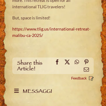
more. This retreat is open for all
international TLIG travelers!
But, space is limited!
https://www.tlig.us/international-retreat-
malibu-ca-2025/
Facebook
X
WhatsApp
Pinteres
Share this
Article!
Email
Feedback
MESSAGGI