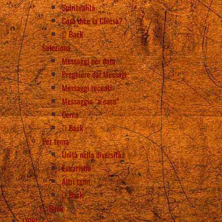
Spiritualità
Cosa dice la Chiesa?
Back
Seleziona
Messaggi per data
Preghiere dai Messagi
Messaggi recenti
Messaggio “a caso”
Cerca
Back
Per tema
Unità nella diversità
Eucaristia
Altri temi
Back
Back
LIBRI