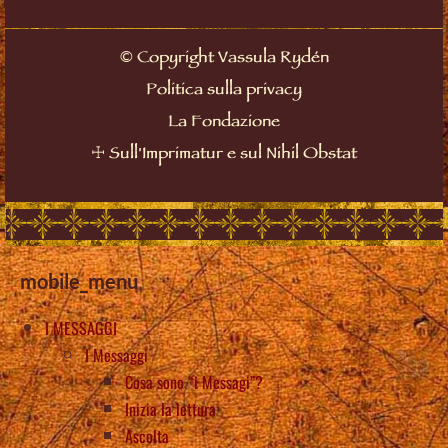
©
Copyright Vassula Rydén
Politica sulla privacy
La Fondazione
☩
Sull'Imprimatur e sul Nihil Obstat
mobile_menu
I MESSAGGI
I Messaggi
Cosa sono “i Messagi”?
Inizia la lettura
Ascolta