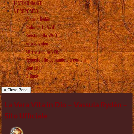
TESTIMONIANZE
A PROPOSITO
Vassula Rydén
Radio de La VViD
Rivista della VViD
Foto & Video
Altri siti della VViD
Risposte alle domande più comuni
Contatti
Back
× Close Panel
La Vera Vita in Dio – Vassula Rydén –
Sito Ufficiale