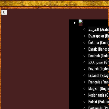
العربية (Arab
Български (Bu
Čeština (Ceco
Dansk (Danese
Deutsch (Tede
Ελληνικά (Gr
English (Ingle
Español (Spag
Français (Fran
Magyar (Ungh
Nederlands (O
Polski (Polacc
Português (Po