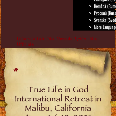
Română (Rum
Русский (Russ
Svenska (Sved
More Language
La Vera Vita in Dio - Vassula Rydén - Sito
Ufficiale
Skip
to
content
True Life in God
International Retreat in
Malibu, California