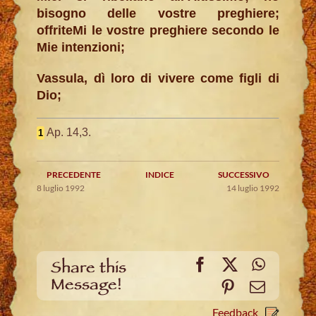
bisogno delle vostre preghiere;
offriteMi le vostre preghiere secondo le
Mie intenzioni;
Vassula, dì loro di vivere come figli di
Dio;
Ap. 14,3.
1
PRECEDENTE
INDICE
SUCCESSIVO
8 luglio 1992
14 luglio 1992
Facebook
X
WhatsA
Share this
Message!
Pinterest
Email
Feedback