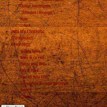
Dialogo interreligioso
“Diffondete i Messaggi”!
News
Back
UNITÀ NELLA DIVERSITÀ
TESTIMONIANZE
A PROPOSITO
Vassula Rydén
Radio de La VViD
Rivista della VViD
Foto & Video
Altri siti della VViD
Risposte alle domande più comuni
Contatti
Back