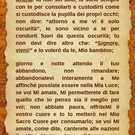
con te per consolarti e custodirti come
si custodisce la pupilla dei propri occhi;
non dire: “attorno a me vi è solo
oscurità”, Io sono vicino a te per
condurti fuori da questa oscurità; tu
non devi dire altro che: “
Signore,
vieni
!” e Io volerò da te, Mio bambino;
giorno e notte attendo il tuo
abbandono, non rimandare;
abbandonatevi interamente a Me
affinché possiate essere nella Mia Luce;
se voi Mi amate, Mi permetterete di fare
quello che Io penso sia il meglio per
voi; non abbiate paura, offriteMi il
vostro cuore e Io lo metterò nel Mio
Sacro Cuore per consumarlo; se voi Mi
amate, come dite, canterete alle nazioni