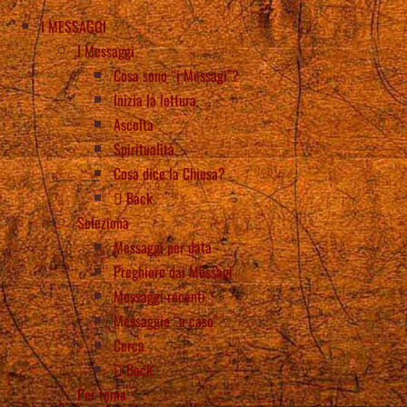
I MESSAGGI
I Messaggi
Cosa sono “i Messagi”?
Inizia la lettura
Ascolta
Spiritualità
Cosa dice la Chiesa?
Back
Seleziona
Messaggi per data
Preghiere dai Messagi
Messaggi recenti
Messaggio “a caso”
Cerca
Back
Per tema