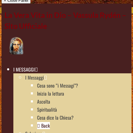
× Close Panel
La Vera Vita in Dio – Vassula Rydén –
Sito Ufficiale
I MESSAGGI
I Messaggi
Cosa sono “i Messagi”?
Inizia la lettura
Ascolta
Spiritualità
Cosa dice la Chiesa?
Back