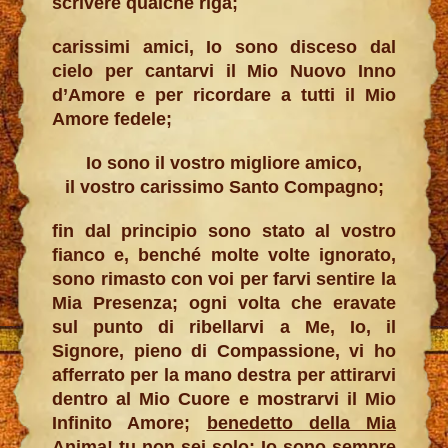
scrivere qualche riga;
carissimi amici, Io sono disceso dal
cielo per cantarvi il Mio Nuovo Inno
d’Amore e per ricordare a tutti il Mio
Amore fedele;
Io sono il vostro migliore amico,
il vostro carissimo Santo Compagno;
fin dal principio sono stato al vostro
fianco e, benché molte volte ignorato,
sono rimasto con voi per farvi sentire la
Mia Presenza; ogni volta che eravate
sul punto di ribellarvi a Me, Io, il
Signore, pieno di Compassione, vi ho
afferrato per la mano destra per attirarvi
dentro al Mio Cuore e mostrarvi il Mio
Infinito Amore;
benedetto della Mia
Anima
! tu non sei solo; Io sono sempre