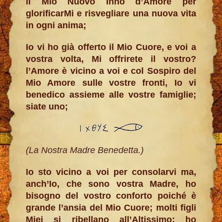
il Mio Nuovo Inno d’Amore per
glorificarMi e risvegliare una nuova vita
in ogni anima;
Io vi ho già offerto il Mio Cuore, e voi a
vostra volta, Mi offrirete il vostro?
l’Amore è vicino a voi e col Sospiro del
Mio Amore sulle vostre fronti, Io vi
benedico assieme alle vostre famiglie;
siate uno;
(La Nostra Madre Benedetta.)
Io sto vicino a voi per consolarvi ma,
anch’Io, che sono vostra Madre, ho
bisogno del vostro conforto poiché è
grande l’ansia del Mio Cuore; molti figli
Miei si ribellano all’Altissimo; ho