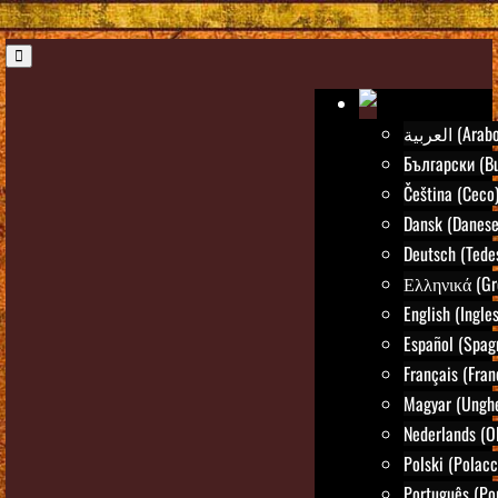
العربية (Arab
Български (Bu
Čeština (Ceco
Dansk (Danese
Deutsch (Tede
Ελληνικά (Gr
English (Ingle
Español (Spag
Français (Fran
Magyar (Ungh
Nederlands (O
Polski (Polacc
Português (Po