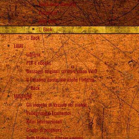
Unità nella diversità
Eucaristia
Altri temi
Back
Back
LIBRI
Libreria
PDF e eBooks
Messaggi originali scritti a mano VViD
Il Paradiso esiste, ma anche l’Inferno
Back
MISSIONE
Gli incontri di Vassula nel mondo
Pellegrinaggi Ecumenici
Ritiri Internazionali
Gruppi di preghiera
Beth Myriam – Aiutare i poveri