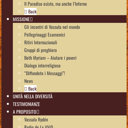
Il Paradiso esiste, ma anche l’Inferno
Back
MISSIONE
Gli incontri di Vassula nel mondo
Pellegrinaggi Ecumenici
Ritiri Internazionali
Gruppi di preghiera
Beth Myriam – Aiutare i poveri
Dialogo interreligioso
“Diffondete i Messaggi”!
News
Back
UNITÀ NELLA DIVERSITÀ
TESTIMONIANZE
A PROPOSITO
Vassula Rydén
Radio de La VViD