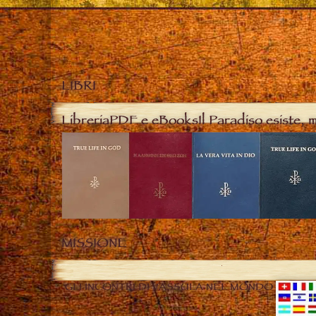
LIBRI
Libreria
PDF e eBooks
Il Paradiso esiste, 
MISSIONE
GLI INCONTRI DI VASSULA NEL MONDO