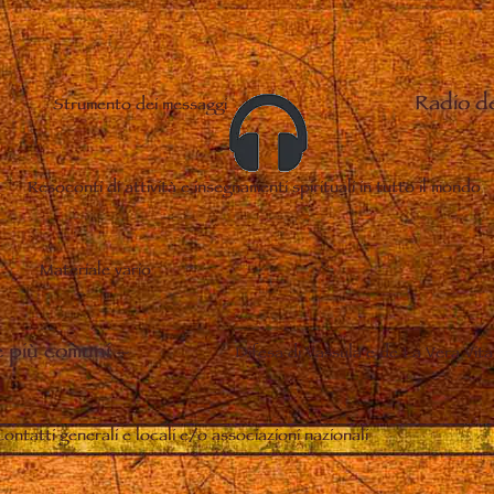
Radio d
Strumento dei messaggi
Resoconti di attività e insegnamenti spirituali in tutto il mondo
Materiale vario
 più comuni
–
Difesa di Vassula e de La Vera Vita
ontatti generali e locali e/o associazioni nazionali