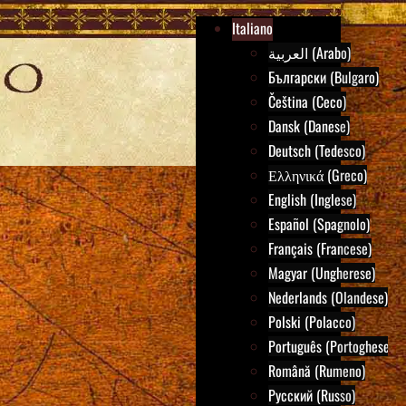
Italiano
العربية (Arabo)
Български (Bulgaro)
Čeština (Ceco)
Dansk (Danese)
Deutsch (Tedesco)
Ελληνικά (Greco)
English (Inglese)
Español (Spagnolo)
Français (Francese)
Magyar (Ungherese)
Nederlands (Olandese)
Polski (Polacco)
Português (Portoghese)
Română (Rumeno)
Русский (Russo)