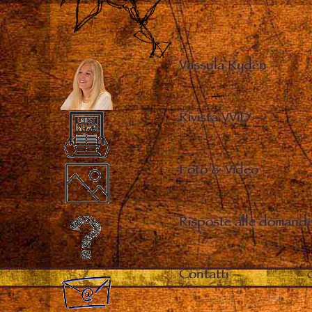
Vassula Rydén
–
Rivista VViD
–
Foto & Video
–
Risposte alle domande
Contatti
–
C