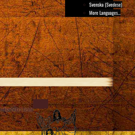
Svenska (Svedese)
More Languages...
Close
IMAGE
stia
Altri temi