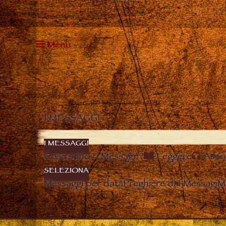
Menu
I MESSAGGI
I MESSAGGI
Cosa sono “i Messagi”?
Leggere
Asco
SELEZIONA
Messaggi per data
Preghiere dai Messagi
M