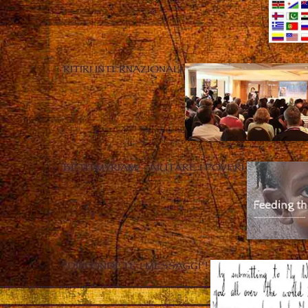
RITIRI INTERNAZIONALI
BETH MYRIAM – AIUTARE I POVERI
“DIFFONDETE I MESSAGGI”!