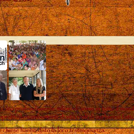
ccato profondamente milioni di anime in tutto il mon
oprattutto cambiamenti di vita reali di cui hanno fatt
te chiese hanno dato la loro testimonianza.