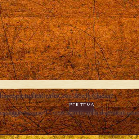
ltare
Spiritualità
Grafia
Cosa dice la Chiesa?
PER TEMA
essaggio “a caso”
Cerca
Unità nella diversità
Eucari