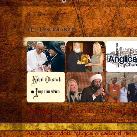
Close
TESTIMONIANZE
I messaggi de La Vera Vita in Dio hanno to
hanno testimoniato miracoli, guarigioni e s
Anche sacerdoti, religiosi e leader di mol