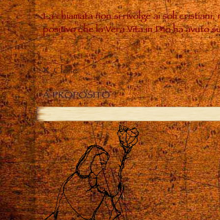
La chiamata non si rivolge ai soli cristiani
positivo che la Vera Vita in Dio ha avuto 
Close
A PROPOSITO