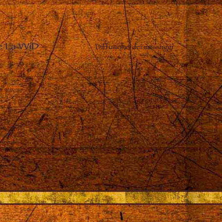
e La VViD
–
Diffusione dei messaggi
 in Dio