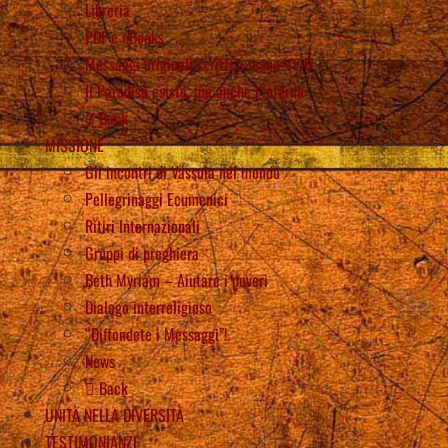
Libreria
PDF e eBooks
Messaggi originali scritti a mano VViD
Il Paradiso esiste, ma anche l’Inferno
Back
MISSIONE
Gli incontri di Vassula nel mondo
Pellegrinaggi Ecumenici
Ritiri Internazionali
Gruppi di preghiera
Beth Myriam – Aiutare i poveri
Dialogo interreligioso
“Diffondete i Messaggi”!
News
Back
UNITÀ NELLA DIVERSITÀ
TESTIMONIANZE