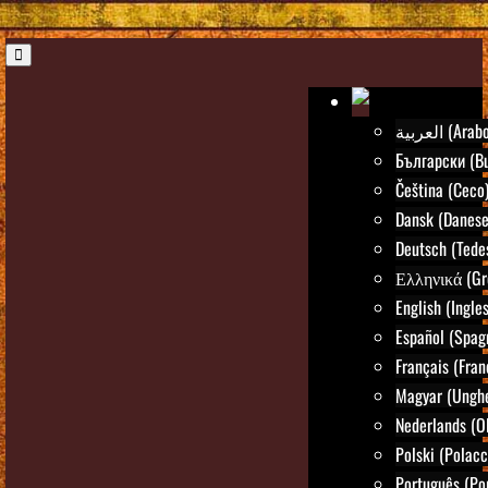
العربية (Arab
Български (Bu
Čeština (Ceco
Dansk (Danese
Deutsch (Tede
Ελληνικά (Gr
English (Ingle
Español (Spag
Français (Fran
Magyar (Ungh
Nederlands (O
Polski (Polacc
Português (Po