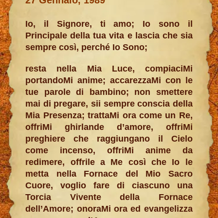
Io, il Signore, ti amo; Io sono il
Principale della tua vita e lascia che sia
sempre così, perché Io Sono;
resta nella Mia Luce, compiaciMi
portandoMi anime; accarezzaMi con le
tue parole di bambino; non smettere
mai di pregare, sii sempre conscia della
Mia Presenza; trattaMi ora come un Re,
offriMi ghirlande d’amore, offriMi
preghiere che raggiungano il Cielo
come incenso, offriMi anime da
redimere, offrile a Me così che Io le
metta nella Fornace del Mio Sacro
Cuore, voglio fare di ciascuno una
Torcia Vivente della Fornace
dell’Amore; onoraMi ora ed evangelizza