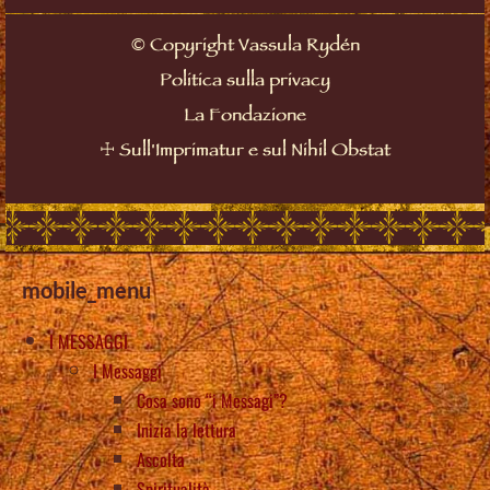
©
Copyright Vassula Rydén
Politica sulla privacy
La Fondazione
☩
Sull'Imprimatur e sul Nihil Obstat
mobile_menu
I MESSAGGI
I Messaggi
Cosa sono “i Messagi”?
Inizia la lettura
Ascolta
Spiritualità