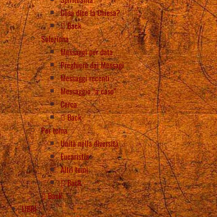
Cosa dice la Chiesa?
Back
Seleziona
Messaggi per data
Preghiere dai Messagi
Messaggi recenti
Messaggio “a caso”
Cerca
Back
Per tema
Unità nella diversità
Eucaristia
Altri temi
Back
Back
LIBRI