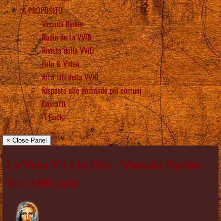
A PROPOSITO
Vassula Rydén
Radio de La VViD
Rivista della VViD
Foto & Video
Altri siti della VViD
Risposte alle domande più comuni
Contatti
Back
× Close Panel
La Vera Vita in Dio – Vassula Rydén –
Sito Ufficiale