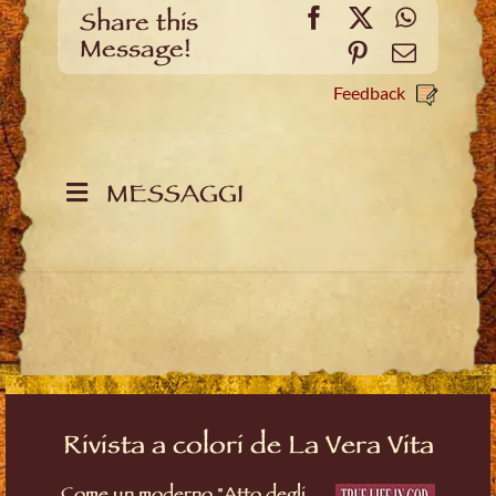
Facebook
X
WhatsA
Share this
Message!
Pinterest
Email
Feedback
MESSAGGI
Rivista a colori de La Vera Vita