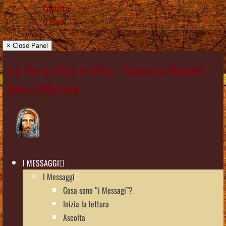
Contatti
Back
× Close Panel
La Vera Vita in Dio – Vassula Rydén –
Sito Ufficiale
I MESSAGGI
I Messaggi
Cosa sono “i Messagi”?
Inizia la lettura
Ascolta