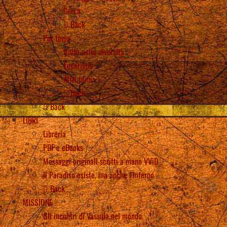
Cerca
Back
Per tema
Unità nella diversità
Eucaristia
Altri temi
Back
Back
LIBRI
Libreria
PDF e eBooks
Messaggi originali scritti a mano VViD
Il Paradiso esiste, ma anche l’Inferno
Back
MISSIONE
Gli incontri di Vassula nel mondo