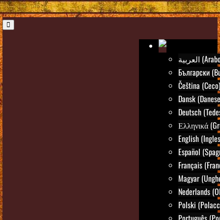
العربية (Arab
Български (Bu
Čeština (Ceco
Dansk (Danese
Deutsch (Tede
Ελληνικά (Gr
English (Ingle
Español (Spag
Français (Fran
Magyar (Ungh
Nederlands (O
Polski (Polacc
Português (Po