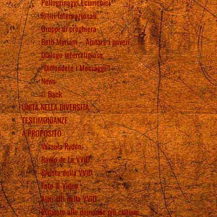
Pellegrinaggi Ecumenici
Ritiri Internazionali
Gruppi di preghiera
Beth Myriam – Aiutare i poveri
Dialogo interreligioso
“Diffondete i Messaggi”!
News
Back
UNITÀ NELLA DIVERSITÀ
TESTIMONIANZE
A PROPOSITO
Vassula Rydén
Radio de La VViD
Rivista della VViD
Foto & Video
Altri siti della VViD
Risposte alle domande più comuni