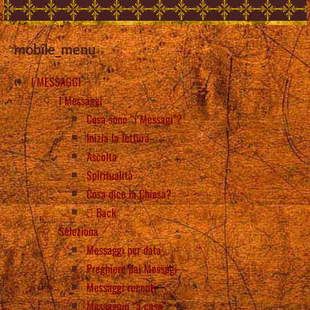
mobile_menu
I MESSAGGI
I Messaggi
Cosa sono “i Messagi”?
Inizia la lettura
Ascolta
Spiritualità
Cosa dice la Chiesa?
Back
Seleziona
Messaggi per data
Preghiere dai Messagi
Messaggi recenti
Messaggio “a caso”