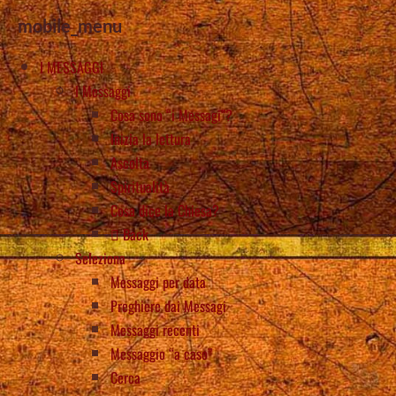
mobile_menu
I MESSAGGI
I Messaggi
Cosa sono “i Messagi”?
Inizia la lettura
Ascolta
Spiritualità
Cosa dice la Chiesa?
Back
Seleziona
Messaggi per data
Preghiere dai Messagi
Messaggi recenti
Messaggio “a caso”
Cerca