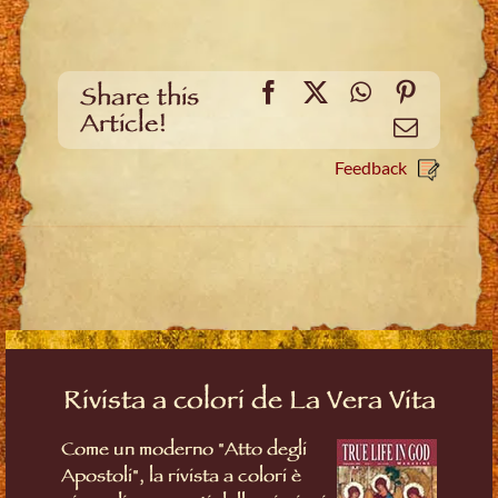
Facebook
X
WhatsApp
Pinteres
Share this
Article!
Email
Feedback
Rivista a colori de La Vera Vita
Come un moderno "Atto degli
Apostoli", la rivista a colori è