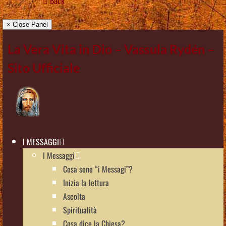
Back
× Close Panel
La Vera Vita in Dio – Vassula Rydén –
Sito Ufficiale
I MESSAGGI
I Messaggi
Cosa sono “i Messagi”?
Inizia la lettura
Ascolta
Spiritualità
Cosa dice la Chiesa?