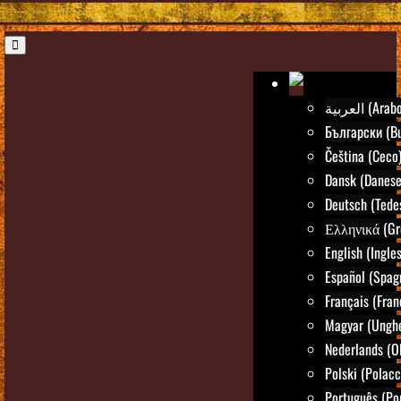
العربية (Arab
Български (Bu
Čeština (Ceco
Dansk (Danese
Deutsch (Tede
Ελληνικά (Gr
English (Ingle
Español (Spag
Français (Fran
Magyar (Ungh
Nederlands (O
Polski (Polacc
Português (Po