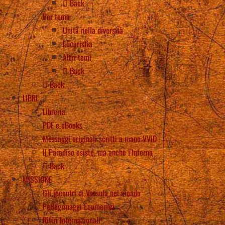
Back
Per tema
Unità nella diversità
Eucaristia
Altri temi
Back
Back
LIBRI
Libreria
PDF e eBooks
Messaggi originali scritti a mano VViD
Il Paradiso esiste, ma anche l’Inferno
Back
MISSIONE
Gli incontri di Vassula nel mondo
Pellegrinaggi Ecumenici
Ritiri Internazionali