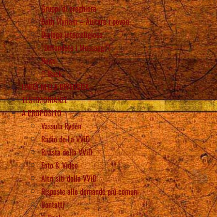
Gruppi di preghiera
Beth Myriam – Aiutare i poveri
Dialogo interreligioso
“Diffondete i Messaggi”!
News
Back
UNITÀ NELLA DIVERSITÀ
TESTIMONIANZE
A PROPOSITO
Vassula Rydén
Radio de La VViD
Rivista della VViD
Foto & Video
Altri siti della VViD
Risposte alle domande più comuni
Contatti