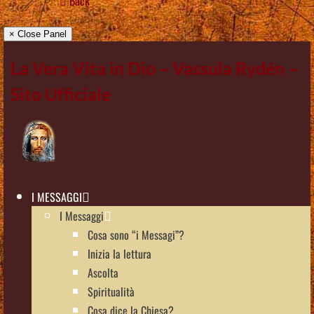
Back
× Close Panel
La Vera Vita in Dio – Vassula Rydén –
Sito Ufficiale
I MESSAGGI
I Messaggi
Cosa sono “i Messagi”?
Inizia la lettura
Ascolta
Spiritualità
Cosa dice la Chiesa?