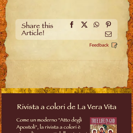
Facebook
X
WhatsApp
Pinteres
Share this
Article!
Email
Feedback
Rivista a colori de La Vera Vita
Come un moderno "Atto degli
Apostoli", la rivista a colori è