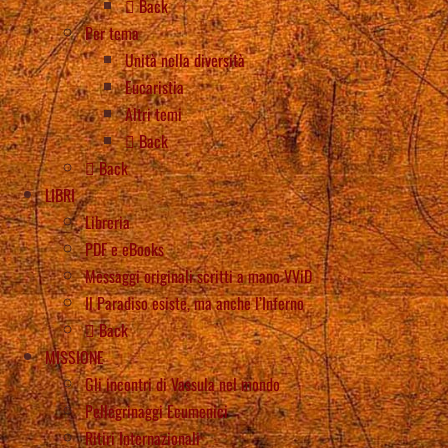
Back
Per tema
Unità nella diversità
Eucaristia
Altri temi
Back
Back
LIBRI
Libreria
PDF e eBooks
Messaggi originali scritti a mano VViD
Il Paradiso esiste, ma anche l’Inferno
Back
MISSIONE
Gli incontri di Vassula nel mondo
Pellegrinaggi Ecumenici
Ritiri Internazionali