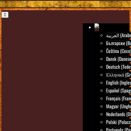
العربية (Arab
Български (Bu
Čeština (Ceco
Dansk (Danese
Deutsch (Tede
Ελληνικά (Gr
English (Ingle
Español (Spag
Français (Fran
Magyar (Ungh
Nederlands (O
Polski (Polacc
Português (Po