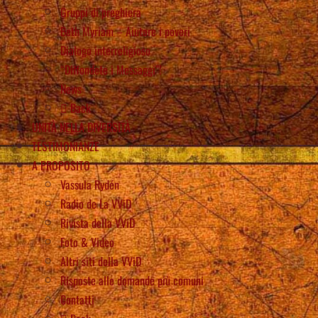
Gruppi di preghiera
Beth Myriam – Aiutare i poveri
Dialogo interreligioso
“Diffondete i Messaggi”!
News
Back
UNITÀ NELLA DIVERSITÀ
TESTIMONIANZE
A PROPOSITO
Vassula Rydén
Radio de La VViD
Rivista della VViD
Foto & Video
Altri siti della VViD
Risposte alle domande più comuni
Contatti