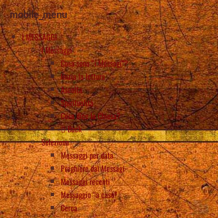
mobile_menu
I MESSAGGI
I Messaggi
Cosa sono “i Messagi”?
Inizia la lettura
Ascolta
Spiritualità
Cosa dice la Chiesa?
Back
Seleziona
Messaggi per data
Preghiere dai Messagi
Messaggi recenti
Messaggio “a caso”
Cerca