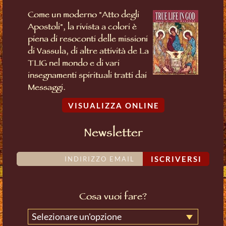
Come un moderno "Atto degli
Apostoli", la rivista a colori è
piena di resoconti delle missioni
di Vassula, di altre attività de La
TLIG nel mondo e di vari
insegnamenti spirituali tratti dai
Messaggi.
VISUALIZZA ONLINE
Newsletter
ISCRIVERSI
Cosa vuoi fare?
Selezionare un'opzione