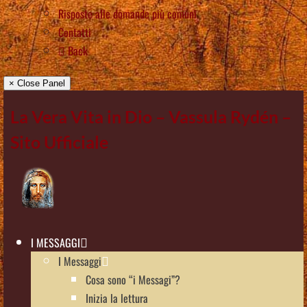
Risposte alle domande più comuni
Contatti
Back
× Close Panel
La Vera Vita in Dio – Vassula Rydén –
Sito Ufficiale
I MESSAGGI
I Messaggi
Cosa sono “i Messagi”?
Inizia la lettura