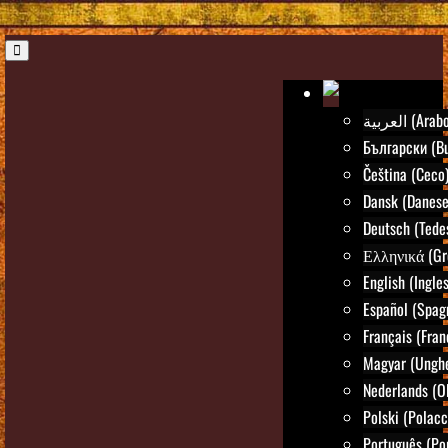
العربية (Arab
Български (Bu
Čeština (Ceco
Dansk (Danese
Deutsch (Tede
Ελληνικά (Gr
English (Ingle
Español (Spag
Français (Fran
Magyar (Ungh
Nederlands (O
Polski (Polacc
Português (Po