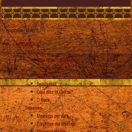
mobile_menu
I MESSAGGI
I Messaggi
Cosa sono “i Messagi”?
Inizia la lettura
Ascolta
Spiritualità
Cosa dice la Chiesa?
Back
Seleziona
Messaggi per data
Preghiere dai Messagi
Messaggi recenti