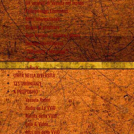
Gli incontri di Vassula nel mondo
Pellegrinaggi Ecumenici
Ritiri Internazionali
Gruppi di preghiera
Beth Myriam – Aiutare i poveri
Dialogo interreligioso
“Diffondete i Messaggi”!
News
Back
UNITÀ NELLA DIVERSITÀ
TESTIMONIANZE
A PROPOSITO
Vassula Rydén
Radio de La VViD
Rivista della VViD
Foto & Video
Altri siti della VViD