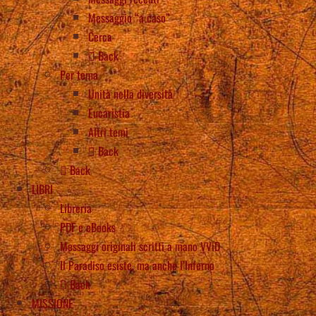
Messaggio “a caso”
Cerca
Back
Per tema
Unità nella diversità
Eucaristia
Altri temi
Back
Back
LIBRI
Libreria
PDF e eBooks
Messaggi originali scritti a mano VViD
Il Paradiso esiste, ma anche l’Inferno
Back
MISSIONE