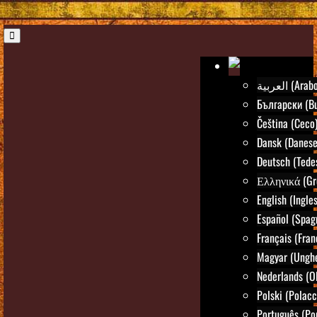
العربية (Arab
Български (Bu
Čeština (Ceco
Dansk (Danese
Deutsch (Tede
Ελληνικά (Gr
English (Ingle
Español (Spag
Français (Fran
Magyar (Ungh
Nederlands (O
Polski (Polacc
Português (Po