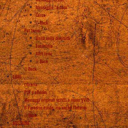
Messaggio “a caso”
Cerca
Back
Per tema
Unità nella diversità
Eucaristia
Altri temi
Back
Back
LIBRI
Libreria
PDF e eBooks
Messaggi originali scritti a mano VViD
Il Paradiso esiste, ma anche l’Inferno
Back
MISSIONE