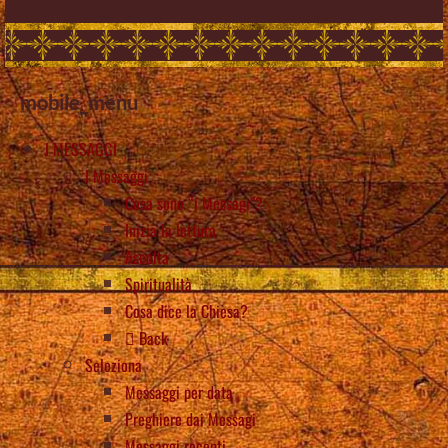
mobile_menu
I MESSAGGI
I Messaggi
Cosa sono “i Messagi”?
Inizia la lettura
Ascolta
Spiritualità
Cosa dice la Chiesa?
Back
Seleziona
Messaggi per data
Preghiere dai Messagi
Messaggi recenti