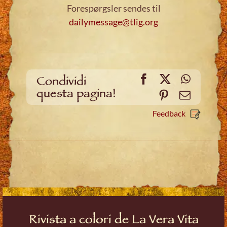
Forespørgsler sendes til
dailymessage@tlig.org
Facebook
X
WhatsA
Condividi
questa pagina!
Pinterest
Email
Feedback
Rivista a colori de La Vera Vita