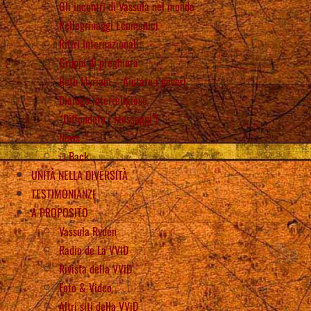
Gli incontri di Vassula nel mondo
Pellegrinaggi Ecumenici
Ritiri Internazionali
Gruppi di preghiera
Beth Myriam – Aiutare i poveri
Dialogo interreligioso
“Diffondete i Messaggi”!
News
Back
UNITÀ NELLA DIVERSITÀ
TESTIMONIANZE
A PROPOSITO
Vassula Rydén
Radio de La VViD
Rivista della VViD
Foto & Video
Altri siti della VViD