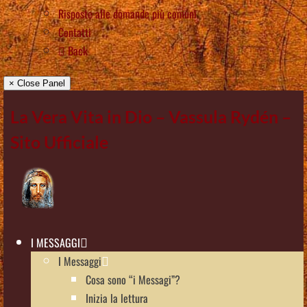
Risposte alle domande più comuni
Contatti
Back
× Close Panel
La Vera Vita in Dio – Vassula Rydén –
Sito Ufficiale
I MESSAGGI
I Messaggi
Cosa sono “i Messagi”?
Inizia la lettura