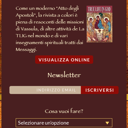
Come un moderno "Atto degli
Apostoli", la rivista a colori è
piena di resoconti delle missioni
di Vassula, di altre attività de La
TLIG nel mondo e di vari
insegnamenti spirituali tratti dai
Messaggi.
VISUALIZZA ONLINE
Newsletter
ISCRIVERSI
Cosa vuoi fare?
Selezionare un'opzione